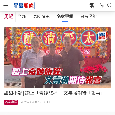
繁
简
馬經
全部
馬圈快訊
名家專欄
晨操動態
甜甜小記│踏上「奇妙旅程」 文壽強期待「報喜」
2026-08-08 17:00 HKT
名家專欄