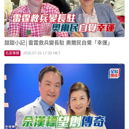
甜甜小記│雷霆救兵變長駐 奧爾民自覺「幸運」
2026-07-29 17:00 HKT
名家專欄