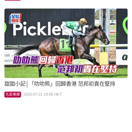
甜甜小記│「叻叻熊」回歸香港 范邦初貴在堅持
2026-07-21 19:00 HKT
名家專欄
甜甜小記│張明敏願望「人和家興」
2026-07-20 11:37 HKT
名家專欄