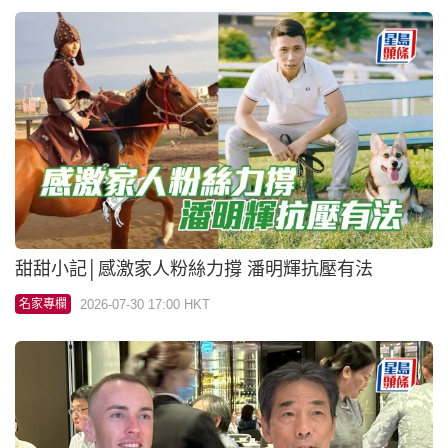
甜甜小記│感激家人粉絲力撐 潘明輝抗壓有法
2026-07-30 17:00 HKT
名家專欄