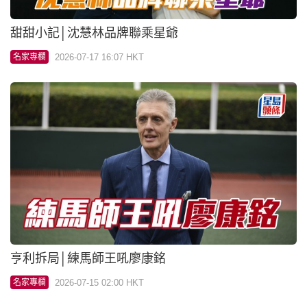
波仔至醒靈活玩│「光年程祥」標尾會
2026-07-15 02:00 HKT
名家專欄