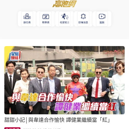
甜甜小記│與韋達合作愉快 譚健業繼續當「紅」