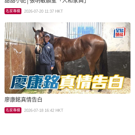
甜甜小記│沈慧林品牌聯乘星爺
2026-07-17 16:07 HKT
名家專欄
亨利拆局│練馬師王吼廖康銘