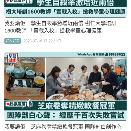
我要讚佢｜學生自殺率激增近兩倍 樹仁大學培訓
1600教師 「實戰入校」搶救學童心理健康
2026-07-19 17:22 HKT
好人好事
我要讚佢｜芝麻卷奪精緻軟餐冠軍 團隊剖白創作心