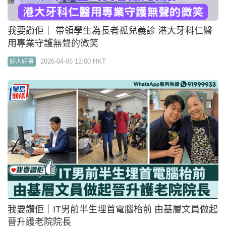
04:10
我要讚佢｜實測釣魚短訊真假難分 手機店主阻婆婆
墮騙局獲頒好巿民奬：不想長者血汗錢被呃
2026-03-19 23:45 HKT
好人好事