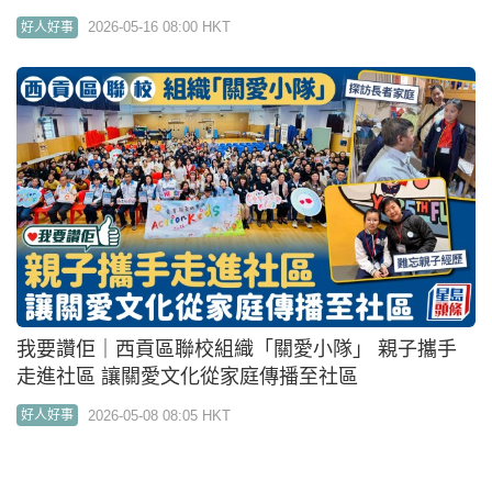
我要讚佢｜西貢區聯校組織「關愛小隊」 親子攜手
走進社區 讓關愛文化從家庭傳播至社區
2026-05-08 08:05 HKT
好人好事
04:59
我要讚佢｜民安隊陪伴大埔宏福苑災民走過最艱難回
家路 隊員靠『加油』與『盡做』打氣成最強大助力