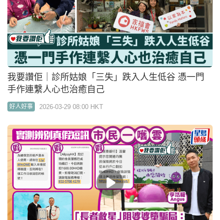
04:53
我要讚佢｜退而不休坐鎮北區醫院義務彈琴 91歲鋼
琴婆婆：我哋醫治病人心靈
2026-03-09 00:00 HKT
好人好事
中大仁醫黃詠儀離世 生前捐獎學金回饋母校 黃母代