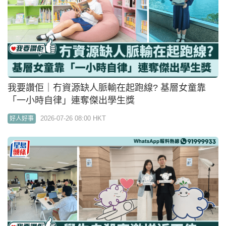
我要讚佢｜冇資源缺人脈輸在起跑線? 基層女童靠
「一小時自律」連奪傑出學生獎
2026-07-26 08:00 HKT
好人好事