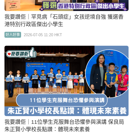
我要讚佢｜罕見病「石頭症」女孩逆境自強 獲選香
港特別行政區傑出小學生
2026-07-05 11:20 HKT
好人好事
我要讚佢｜11位學生克服舞台恐懼參與演講 保良局
朱正賢小學校長點讚：體現未來素養