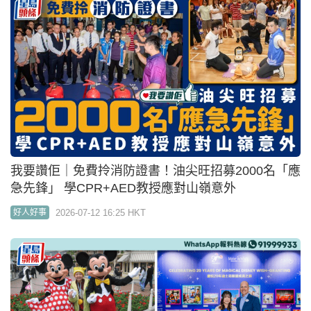
我要讚佢｜免費拎消防證書！油尖旺招募2000名「應
急先鋒」 學CPR+AED教授應對山嶺意外
2026-07-12 16:25 HKT
好人好事