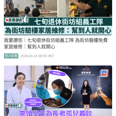
我要讚佢｜IT男前半生埋首電腦枱前 由基層文員做起
晉升護老院院長
2026-04-04 08:00 HKT
好人好事
我要讚佢｜診所姑娘「三失」跌入人生低谷 憑一門
手作連繫人心也治癒自己
2026-03-29 08:00 HKT
好人好事