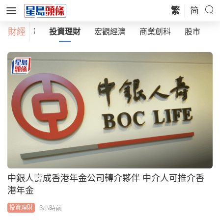
繁
简
財經
全部
投資理財
宏觀經濟
商業創科
股市
E
中銀人壽成香港年金公司轉介夥伴 中介人可推介香
港年金
3小時前
投資理財