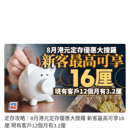
證監會留白太多 槓桿ETF繃緊你定幫緊你？｜藍血工
廠
2026-08-02 09:39 HKT
投資理財