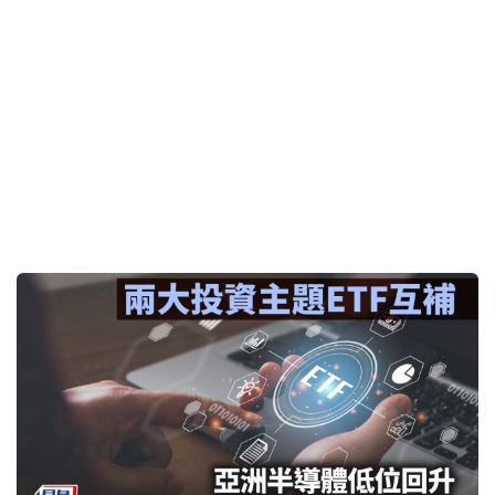
30年期美債突破5.2厘 專家籲勿貪高息 退休收息「宜
短不宜長」 留七成資金低撈企業債
2026-08-02 06:00 HKT
投資理財
AlipayHK首推「短訊防偽提醒」功能 減少用戶受騙
機會
2026-07-30 17:51 HKT
投資理財