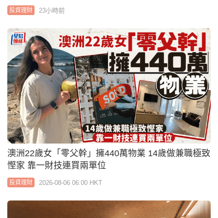
23小時前
投資理財
澳洲22歲女「零父幹」擁440萬物業 14歲做兼職極致
慳家 靠一財技連買兩單位
2026-08-06 06:00 HKT
投資理財