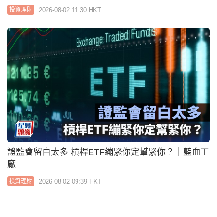
兩大投資主題ETF互補 亞洲半導體低位回升 高息股
抗跌力極強｜李聲揚
2026-08-02 08:56 HKT
投資理財