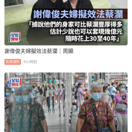
謝偉俊夫婦擬效法蔡瀾｜周顯
9小時前
投資理財