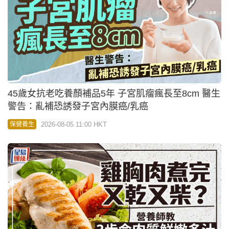
45歲女抗老吃養顏補品5年 子宮肌瘤瘋長至8cm 醫生
警告：亂補恐誘發子宮內膜癌/乳癌
2026-08-05 11:00 HKT
保健養生