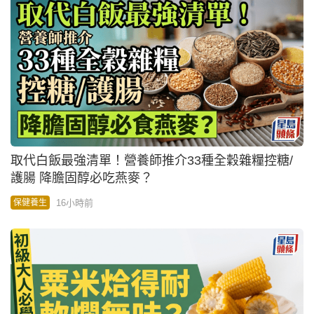
取代白飯最強清單！營養師推介33種全穀雜糧控糖/
護腸 降膽固醇必吃燕麥？
16小時前
保健養生