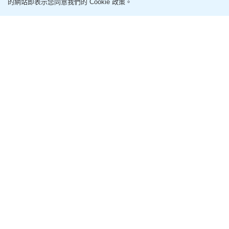
的網站即表示您同意我們的 Cookie 政策。
認知衰退/心情差竟與腸胃有關？營養師推介7大護腸
健腦食物 附全日餐單
2026-08-04 03:00 HKT
保健養生