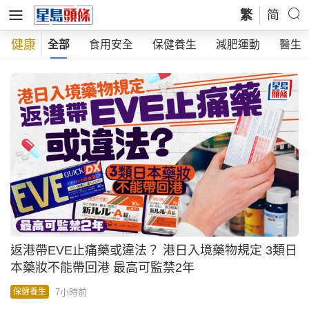
繁
简
健康
全部
食用安全
保健養生
減肥運動
醫生
返港帶EVE止痛藥或違法？ 港日入境藥物規定 3類日
本藥妝不能帶回港 最高可監禁2年
7小時前
保健養生