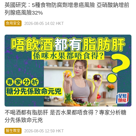
英國研究：5種食物防腐劑增患癌風險 亞硝酸鈉增前
列腺癌風險32%
2026-08-05 14:02 HKT
食用安全
不喝酒都有脂肪肝 是否水果都唔食得？專家分析糖
分先係致命元兇
2026-08-05 12:59 HKT
醫生教室