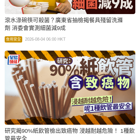
滾水淥碗筷可殺菌？廣東省抽檢揭餐具殘留洗滌
劑 消委會實測細菌減9成
2026-08-04 06:00 HKT
食用安全
研究揭90%紙飲管檢出致癌物 浸越耐越危險！ 1種飲
管最安全