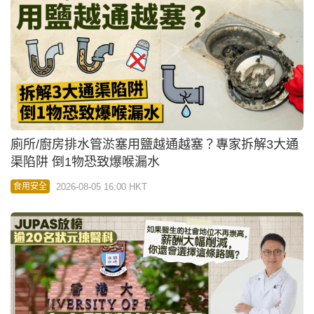
廁所/廚房排水管淤塞用鹽越通越塞？專家拆解3大通
渠陷阱 倒1物恐致爆喉漏水
2026-08-05 16:00 HKT
食用安全