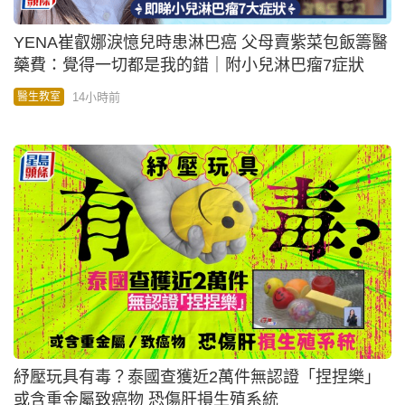
YENA崔叡娜淚憶兒時患淋巴癌 父母賣紫菜包飯籌醫
藥費：覺得一切都是我的錯｜附小兒淋巴瘤7症狀
14小時前
醫生教室
紓壓玩具有毒？泰國查獲近2萬件無認證「捏捏樂」
或含重金屬致癌物 恐傷肝損生殖系統