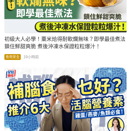
初級大人必學！粟米烚得耐軟爛無味？即學最佳煮法
鎖住鮮甜爽脆 煮後沖凍水保證粒粒爆汁！
19小時前
食用安全