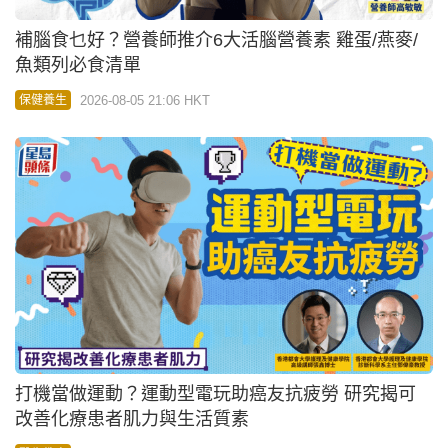
補腦食乜好？營養師推介6大活腦營養素 雞蛋/燕麥/
魚類列必食清單
2026-08-05 21:06 HKT
保健養生
打機當做運動？運動型電玩助癌友抗疲勞 研究揭可
改善化療患者肌力與生活質素