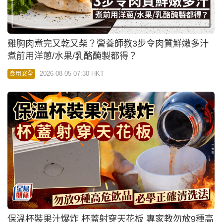
雞胸肉煮完又乾又柴？營養師教3步令肉質鮮嫩多汁
煮前用洋蔥/水果/乳酪醃製都得？
2026-08-05 07:30 HKT
食用安全
保溫杯裝果汁爆炸 杯蓋射穿天花板 專家教勿放9種高