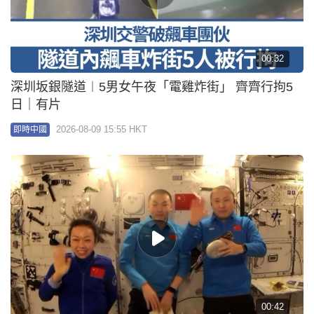
00:32
深圳坂銀隧道︱5男女午夜「電雞炸街」 齊齊行拘5
日｜有片
2026-08-09 15:55 HKT
即時中國
00:42