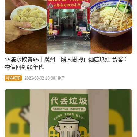
懶人經濟｜深圳屋苑推「代倒垃圾」 ¥99包月還可順
路送快遞
2026-08-02 11:42 HKT
即時中國