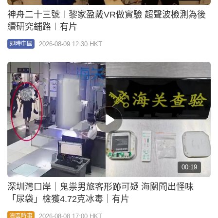
神舟二十三號︱黎家盈戴VR做實驗 超聲波檢測為後
續研究鋪路︱有片
2026-08-09 12:30 HKT
即時中國
00:19
深圳灣口岸｜鬼祟男旅客形跡可疑 海關聞出怪味
「尿袋」檢獲4.72克冰毒｜有片
2026-08-08 17:00 HKT
灣區時事