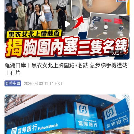
00:17
羅湖口岸︱黑衣女北上胸圍藏3名錶 急步睇手機遭截
︱有片
2026-08-03 11:14 HKT
即時中國