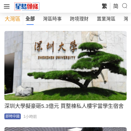
繁
简
大灣區
全部
灣區時事
跨境理財
置業灣區
灣
深圳大學擬豪砸5.3億元 買整棟私人樓宇當學生宿舍
1小時前
即時中國