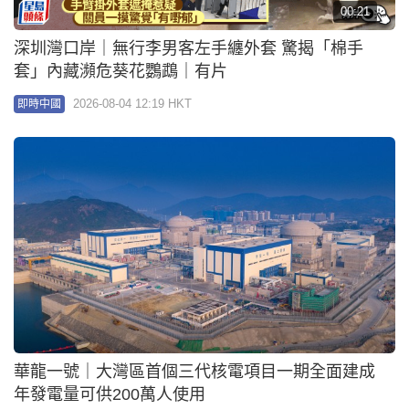
00:21
深圳灣口岸｜無行李男客左手纏外套 驚揭「棉手
套」內藏瀕危葵花鸚鵡｜有片
2026-08-04 12:19 HKT
即時中國
華龍一號｜大灣區首個三代核電項目一期全面建成
年發電量可供200萬人使用