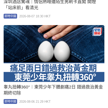
深圳酒店驚魂｜情侶熟睡遭陌生男刷卡直闖 開燈
「站床前」看清光
2026-08-07 18:30 HKT
即時中國
睾丸扭轉360°︱東莞少年下體劇痛2日 錯過救治黃金
期終切除
2026-08-06 21:29 HKT
即時中國