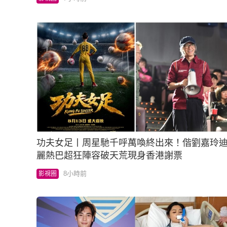
功夫女足丨周星馳千呼萬喚終出來！偕劉嘉玲
麗熱巴超狂陣容破天荒現身香港謝票
8小時前
影視圈