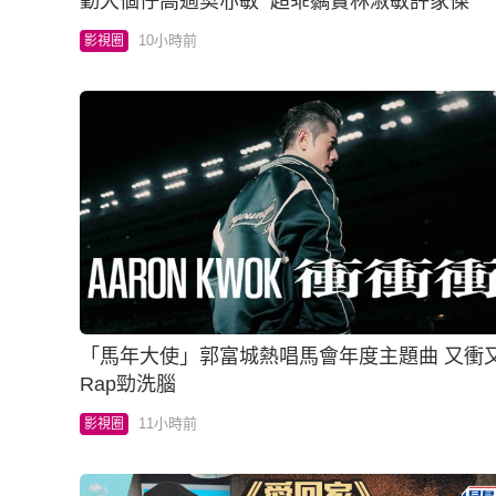
勤大個仔高過樊亦敏 超乖黐實林淑敏許家傑
10小時前
影視圈
「馬年大使」郭富城熱唱馬會年度主題曲 又衝又
Rap勁洗腦
11小時前
影視圈