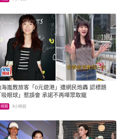
向海嵐教旅客「0元遊港」遭網民炮轟 認標題
「吸眼球」惹誤會 承諾不再嘩眾取寵
9小時前
影視圈