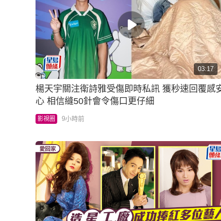
03:17
楊天宇關注衛詩雅受傷即時私訊 獲秒速回覆感
心 相信縫50針會令傷口更仔細
9小時前
影視圈