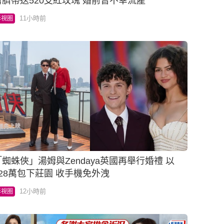
剪臍帶送520支紅玫瑰 婚前曾不幸流產
11小時前
影視圈
「蜘蛛俠」湯姆與Zendaya英國再舉行婚禮 以
528萬包下莊園 收手機免外洩
12小時前
影視圈