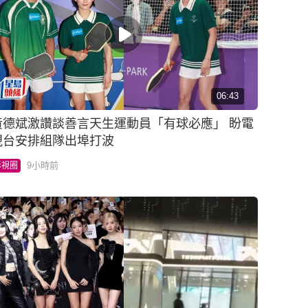
06:43
黃德斌激讚談善言天生運動員「有球必應」 盼電
視台安排組隊出埠打波
9小時前
影視圈