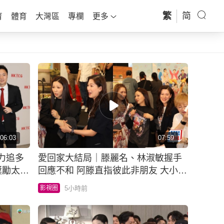
繁
简
育
體育
大灣區
專欄
更多
06:03
07:59
力追多
愛回家大結局｜滕麗名、林淑敏握手
獎勵太太
回應不和 阿滕直指彼此非朋友 大小姐
指傳聞得啖笑
5小時前
影視圈