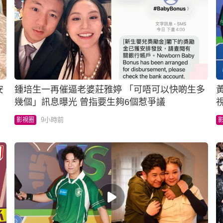
安
鍾培生一再催逼老婆莊雅婷 「可唔可以快啲生多
幾個」訊息曝光 曾指要生夠6個惹爭議
9小時前
影視圈