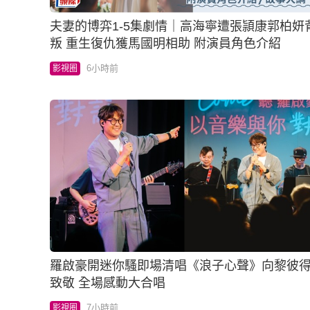
夫妻的博弈1-5集劇情｜高海寧遭張頴康郭柏妍
叛 重生復仇獲馬國明相助 附演員角色介紹
6小時前
影視圈
羅啟豪開迷你騷即場清唱《浪子心聲》向黎彼
致敬 全場感動大合唱
7小時前
影視圈