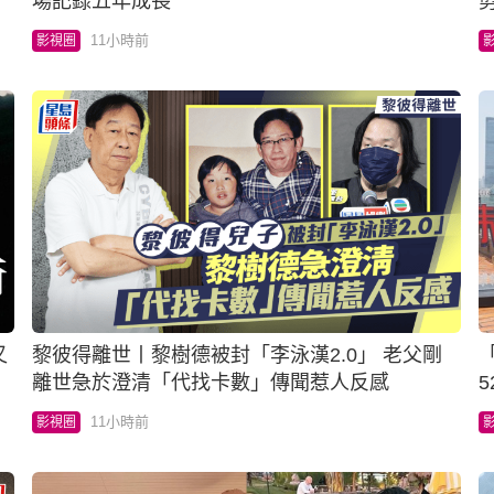
場記錄五年成長
11小時前
影視圈
黎彼得離世丨黎樹德被封「李泳漢2.0」 老父剛
離世急於澄清「代找卡數」傳聞惹人反感
11小時前
影視圈