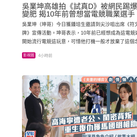
吳業坤高雄拍《試真D》被網民踢爆
變肥 揭10年前曾想當電競職業選手
吳業坤（坤哥）今日獲鍾培生邀請到尖沙咀出席《符
牌》宣傳活動。坤哥表示，10年前已經想成為這電競
開始流行電競這玩意，可惜他打機一般才放棄了這個
別版珍藏卡？坤哥表示，除了一些價值幾百元的卡，若
4小時前
影視圈
未有能力，座駕的玻璃剛爆裂要換，還是將錢留下來製
太遊死亡谷 另外，坤哥上星期與胡鴻鈞一起到多倫