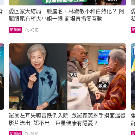
背
愛回家大結局｜滕麗名、林淑敏不和白熱化？ 阿
滕眼尾冇望大小姐一眼 商場直播零互動
7小時前
影視圈
得
羅蘭左耳失聰曾跌倒入院 跟羅家英拖手摸面溫馨
愛
影片流出 認不出一巨星健康有隱憂？
7小時前
影視圈