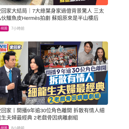
愛回家大結局｜7大綠葉身家過億背景驚人 三太
私伙鱷魚皮Hermès拍劇 蘇姐原來是半山樓后
7小時前
影視圈
回家丨開播9年逾30位角色離開 拆散有情人細
龍生夫婦最經典 2老戲骨因病離劇組
8小時前
影視圈