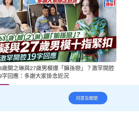
63歲關之琳與27歲男模爆「嫲孫戀」？激罕開腔
19字回應：多謝大家掛念近況
15小時前
影視圈
同意及關閉