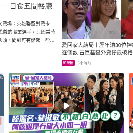
 一日食五間餐廳
文戰場：英雄聯盟對戰卡
遊戲的職業選手，只因當時
念頭。問到可有儲起一些特
愛回家大結局丨歷年逾30位神
是10多萬元的卡，他暫時
逐個數 古巨基變外賣仔最破格
作新歌更好。 吳業坤偕太
華情陷群姐
5小時前
影視圈
18:50