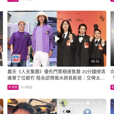
09:31
迪
農夫《人夫集團》優先門票極速售罄 20分鐘掃清
連單丁位都冇 陸永認帶風水師覓新居：交俾太太
搞
8小時前
影視圈