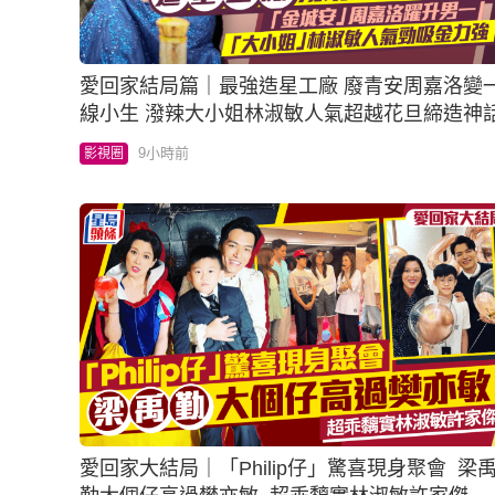
愛回家結局篇｜最強造星工廠 廢青安周嘉洛變
線小生 潑辣大小姐林淑敏人氣超越花旦締造神
9小時前
影視圈
愛回家大結局｜「Philip仔」驚喜現身聚會 梁