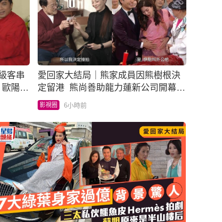
級客串
愛回家大結局｜熊家成員因熊樹根決
 歐陽震
定留港 熊尚善助龍力蓮新公司開幕
大小姐宣布懷孕完美收場
6小時前
影視圈