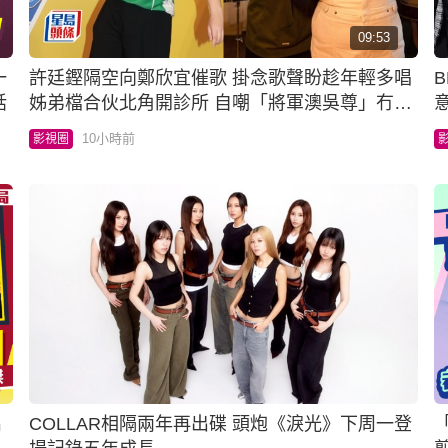
09:53
一
許廷鏗隔空向鄭欣宜催歌 掛念歌聲盼趁年輕多唱
話
姊弟檔合伙北角開診所 自嘲「將軍澳吳尊」冇用
藝名
10小時前
影視圈
禹
COLLAR相隔兩年再出碟 頭炮《淚光》下周一登