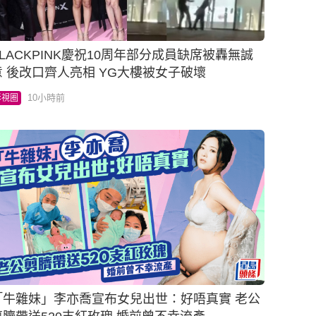
BLACKPINK慶祝10周年部分成員缺席被轟無誠
意 後改口齊人亮相 YG大樓被女子破壞
10小時前
影視圈
「牛雜妹」李亦喬宣布女兒出世：好唔真實 老公