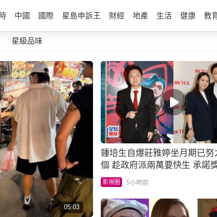
時
中國
國際
星島申訴王
財經
地產
生活
健康
教
星級品味
鍾培生自爆莊雅婷坐月期已努
個 趁政府派兩萬要快生 承諾
乜都有
5小時前
影視圈
05:03