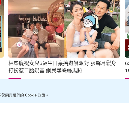
林峯慶祝女兒6歲生日豪搞遊艇派對 張馨月鬆身
打扮惹二胎疑雲 網民尋蛛絲馬跡
14小時前
影視圈
您同意我們的 Cookie 政策。