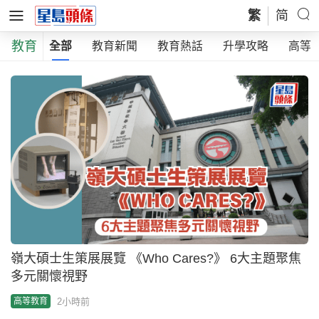
繁
简
教育
全部
教育新聞
教育熱話
升學攻略
高等
嶺大碩士生策展展覽 《Who Cares?》 6大主題聚焦
多元關懷視野
2小時前
高等教育