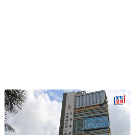
暑假熱補人文科與科學科 校長推介圖書繪本 + 網上
學習平台｜《親子王》新一期精選
2026-08-06 16:06 HKT
親子
《中大2026-2030》涵蓋31項策略目標 建本科旗艦課
程 加強科研基建