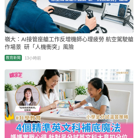
小學呈分試｜針對呈分試英文科大意扣分位 媽媽實
戰4個精準補底魔法
13小時前
親子