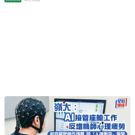
嶺大：AI接管座艙工作反增機師心理疲勞 航空駕駛艙
作場景 研「人機衝突」風險
13小時前
教育新聞