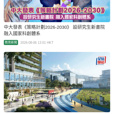
東華學院JUPAS放榜誤向逾萬申請人發取錄電郵
2026-08-06 03:25 HKT
教育新聞
投委會免費親子理財工作紙暑假啱玩 投委會理財教
育體驗館免費玩7大互動遊戲｜親子好去處
2026-08-06 01:00 HKT
親子