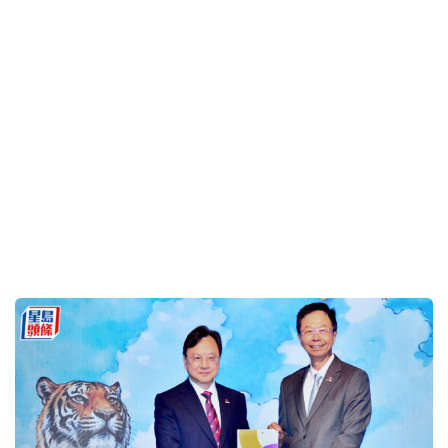
中學生體驗「錦田鄉酬恩建醮」 參觀全球最大竹戲
棚 深入理解文化意義｜教學有心人
2026-08-06 04:00 HKT
知識轉移