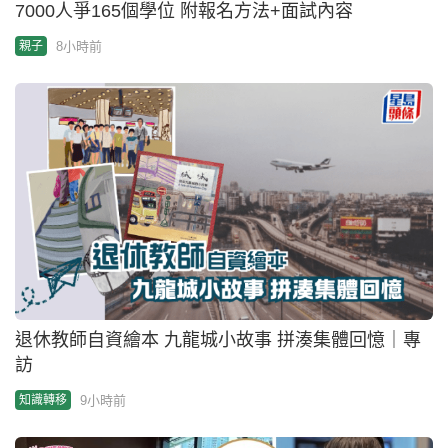
7000人爭165個學位 附報名方法+面試內容
8小時前
親子
退休教師自資繪本 九龍城小故事 拼湊集體回憶｜專
訪
9小時前
知識轉移