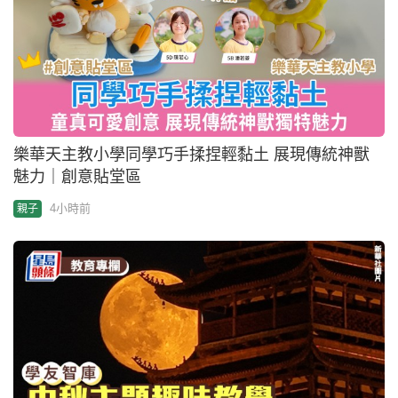
樂華天主教小學同學巧手揉捏輕黏土 展現傳統神獸
魅力｜創意貼堂區
4小時前
親子