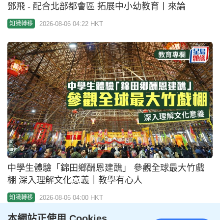
澳門新濠影滙汪汪隊立大功VIP套裝低至$445 包戲
票/2小時Playhouse/粉絲見面會/工作坊 加$1連噴射
飛航船票｜澳門親子好去處
2026-08-06 00:30 HKT
親子
本網站正使用 Cookies