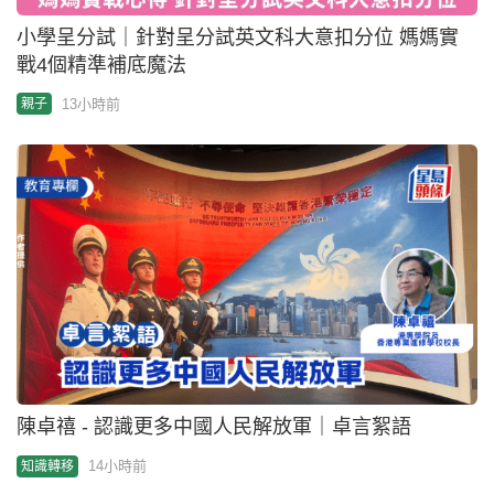
陳卓禧 - 認識更多中國人民解放軍｜卓言絮語
14小時前
知識轉移
陳偉邦 - 唐君毅《人生之體驗續編》 解構當代儒者人