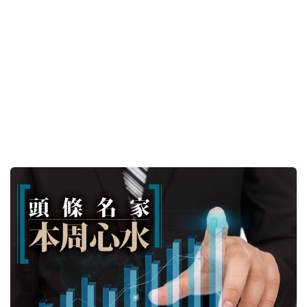
黃德几 - （1888）建滔積層板見底回升 | 開工前落盤/
頭條名家本周心水
18小時前
專欄