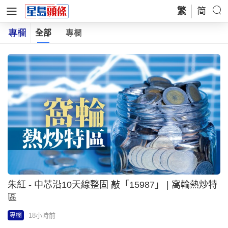
繁
简
專欄
全部
專欄
朱紅 - 中芯沿10天線整固 敲「15987」 | 窩輪熱炒特
區
18小時前
專欄