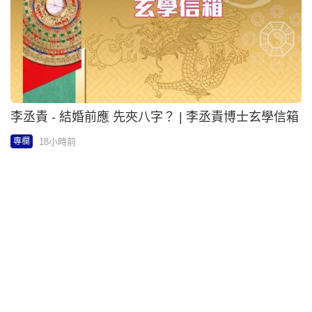
辛正兒 - 氣候反常警鐘早鳴響 以全盤思維應對挑戰 |
社論
18小時前
專欄