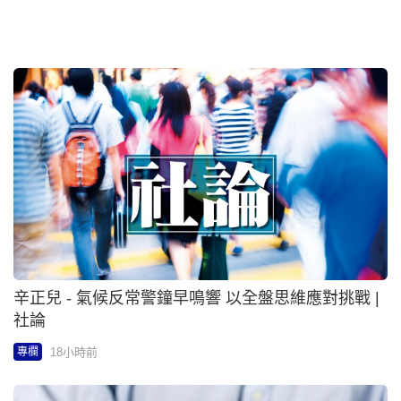
李純恩 - 網上信仰 | 好好過日子
18小時前
專欄
林靜 - 北極日記之八 | 紅棉樹下