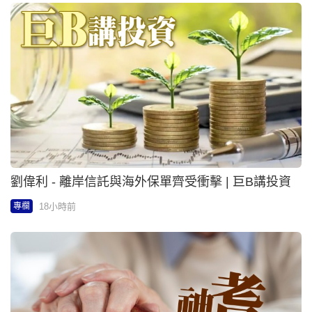
楊崢 - 布吉hom新章 發酵入饌 演繹三世界風味 | 崢活
當下
2026-08-07 18:00 HKT
專欄