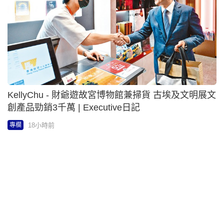
劉偉利 - 離岸信託與海外保單齊受衝擊 | 巨B講投資
18小時前
專欄
關志康 - 圖書館「消失」了？ | 神耆商機
18小時前
專欄