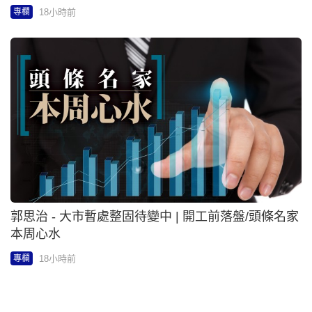
18小時前
專欄
郭思治 - 大市暫處整固待變中 | 開工前落盤/頭條名家
本周心水
18小時前
專欄