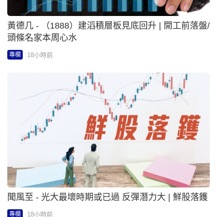
聞風至 - 光大最壞時期或已過 反彈潛力大 | 鮮股落鑊
18小時前
專欄