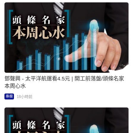
鄧聲興 - 太平洋航運看4.5元 | 開工前落盤/頭條名家
本周心水
18小時前
專欄