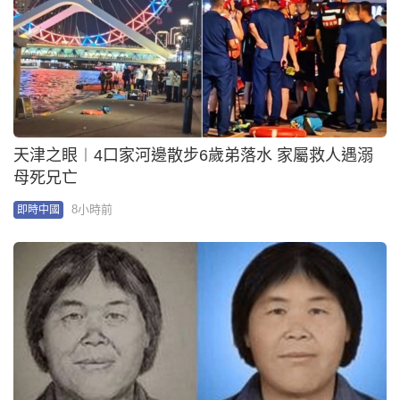
天津之眼︱4口家河邊散步6歲弟落水 家屬救人遇溺
母死兄亡
8小時前
即時中國