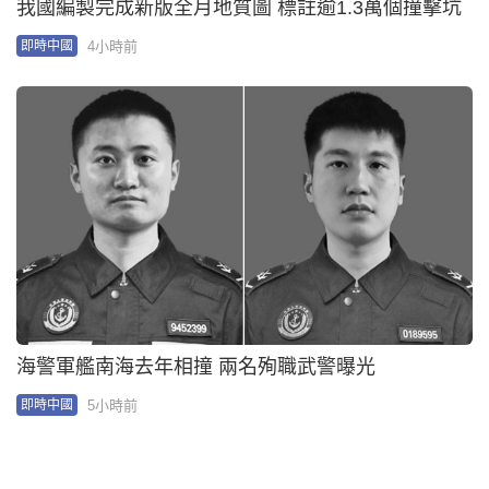
我國編製完成新版全月地質圖 標註逾1.3萬個撞擊坑
4小時前
即時中國
海警軍艦南海去年相撞 兩名殉職武警曝光
5小時前
即時中國