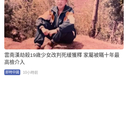
中國鑊王︱「女生洗澡，大叔幫搓背」AI廣告惹批 蘇
泊爾股價4連跌
11小時前
即時中國