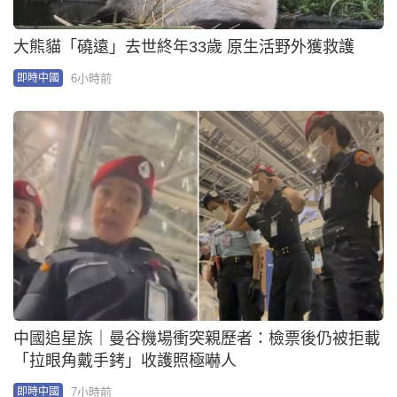
中國追星族｜曼谷機場衝突親歷者：檢票後仍被拒載
「拉眼角戴手銬」收護照極嚇人
7小時前
即時中國