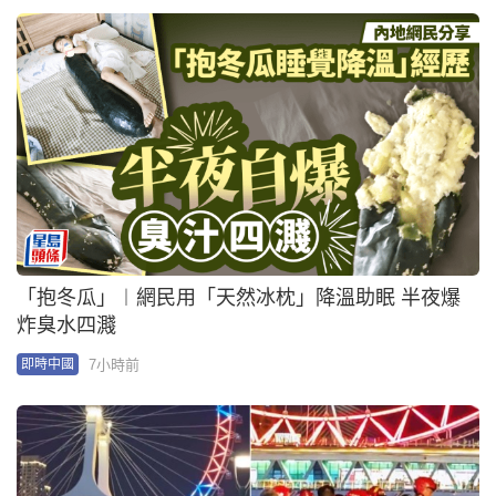
「抱冬瓜」︱網民用「天然冰枕」降溫助眠 半夜爆
炸臭水四濺
7小時前
即時中國