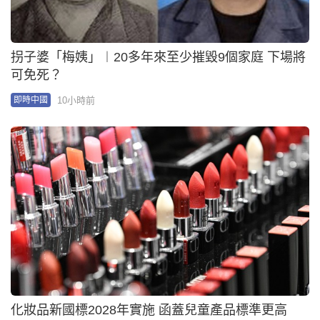
拐子婆「梅姨」︱20多年來至少摧毀9個家庭 下場將
可免死？
10小時前
即時中國
化妝品新國標2028年實施 函蓋兒童產品標準更高