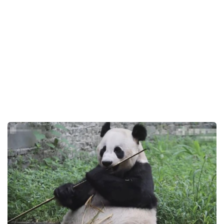
大熊貓「磽遠」去世終年33歲 原生活野外獲救護
6小時前
即時中國