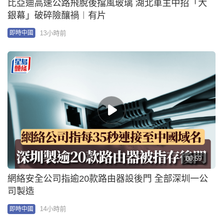
轟-6N掛「驚雷-1」空射核導彈首曝光 殲-20全程護航
15小時前
即時中國