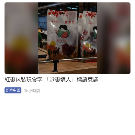
河南休假新政谷消費 試行「周五半天+周末+年假」
16小時前
即時中國
美拒發簽證10年新高華留學生大減34% 官媒抨國安
為名搞限制