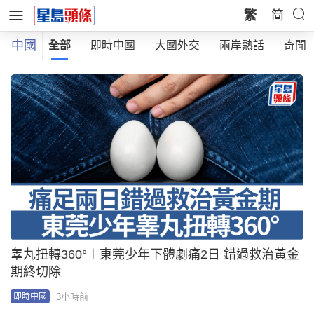
繁
简
中國
全部
即時中國
大國外交
兩岸熱話
奇聞
睾丸扭轉360°︱東莞少年下體劇痛2日 錯過救治黃金
期終切除
3小時前
即時中國