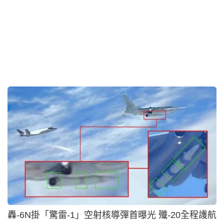
16小時前
即時中國
00:40
無品食客掟錢落地埋單 服務員照辦煮碗找贖獲讚：
幹得漂亮︱有片
18小時前
即時中國