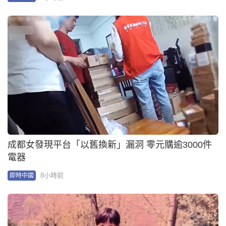
成都女發現平台「以舊換新」漏洞 零元購逾3000件
電器
8小時前
即時中國
雲南漢劫殺19歲少女改判死緩獲釋 家屬被瞞十年最
高檢介入
10小時前
即時中國