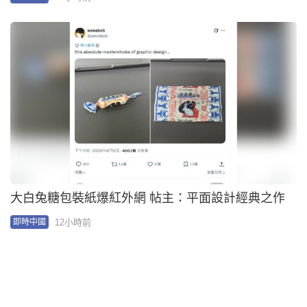
00:10
比亞迪高速公路飛脫後擋風玻璃 湖北車主中招「大
銀幕」破碎險釀禍︱有片
13小時前
即時中國
00:59
網絡安全公司指逾20款路由器設後門 全部深圳一公
司製造