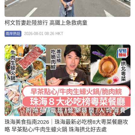
柯文哲妻赴陸旅行 高鐵上急救病童
2026-08-01 08:26 HKT
兩岸熱話
珠海美食指南2026｜珠海最新必吃榜8大粵菜餐廳攻
略 早茶點心/牛肉生蠔火鍋 珠海拱北好去處