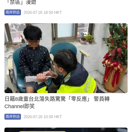
遊台注意︱台灣8月首模擬戰時手機「斷網」 台北等
14縣市僅可通話用SMS
2026-07-23 01:20 HKT
兩岸熱話