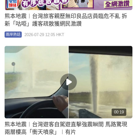
00:19
熊本地震︱台灣遊客自駕遊直擊強震瞬間 馬路驚現
兩層樓高「衝天噴泉」︱有片
2026-07-29 10:35 HKT
兩岸熱話