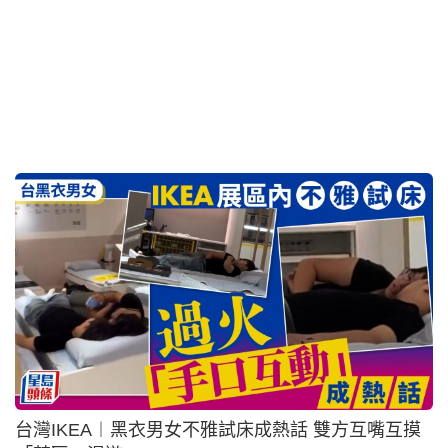
赴內地大廠工作！北漂港人深感文化衝擊 看見「這
一幕」嘆香港小孩太幸福 「『拼』的程度是另一種
層級」
2026-07-26 07:49 HKT
生活百科
台灣食安｜雲林羊肉二噁英超標1.8倍恐致孕婦流產
畸胎 當局預防性下架4公噸羊奶
2026-07-25 08:00 HKT
兩岸熱話