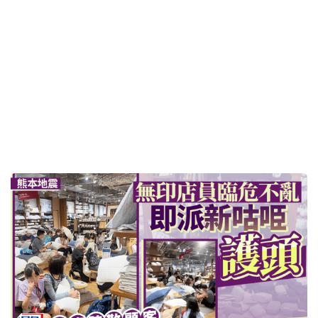
熊本地震︱台灣旅客親歷無印良品店員臨危不亂 拆
新「咕𠱸」護客疏散獲網民激讚
2026-07-29 12:05 HKT
兩岸熱話