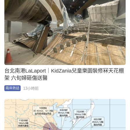
台北南港LaLaport｜KidZania兒童樂園裝修冧天花棚
架 六旬婦砸傷送醫
13小時前
兩岸熱話