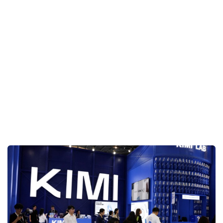
止詆毀抹黑
2026-07-23 18:44 HKT
即時國際
東盟外長會︱日揆稱曾與王毅就兩國關係交流 外交
部否認安排會晤
2026-07-23 13:29 HKT
即時中國