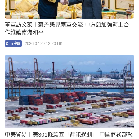
董軍訪文萊︱蘇丹樂見兩軍交流 中方願加強海上合
作維護南海和平
2026-07-29 12:20 HKT
即時中國
中美貿易｜美301條款查「產能過剩」 中國商務部怒