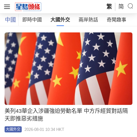
繁
简
中國
全部
即時中國
大國外交
兩岸熱話
奇聞趣事
美列43華企入涉疆強迫勞動名單 中方斥經貿對話隔
天即推惡劣措施
2026-08-01 10:34 HKT
大國外交