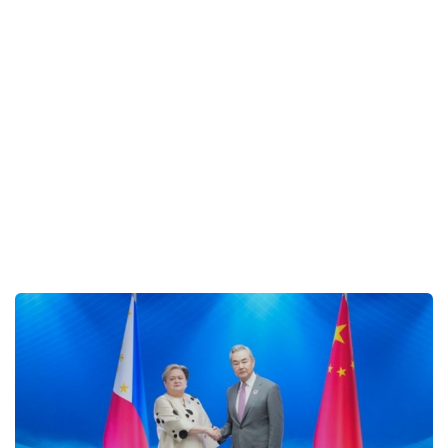
中國-東盟外長會︱王毅指中方願與東盟合作共贏 造
福地區各國人民
2026-07-22 08:19 HKT
大國外交
南海仁愛礁衝突︱王毅會見東盟秘書長高金洪 斥菲
部分勢力蓄意挑釁破壞南海和平