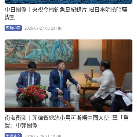
中日關係︱央視今播釣魚島紀錄片 揭日本明搶暗竊
謀劃
2026-07-27 08:23 HKT
即時中國
南海衝突｜菲律賓總統小馬可斯晤中國大使 冀「重
置」中菲關係
2026-07-25 21:10 HKT
大國外交