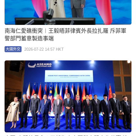
2026-07-22 01:20 HKT
大國外交
南海仁愛礁衝突︱中方因人道主義准菲方轉運傷員
另提嚴正交涉：停止挑釁炒作
2026-07-21 09:30 HKT
即時中國