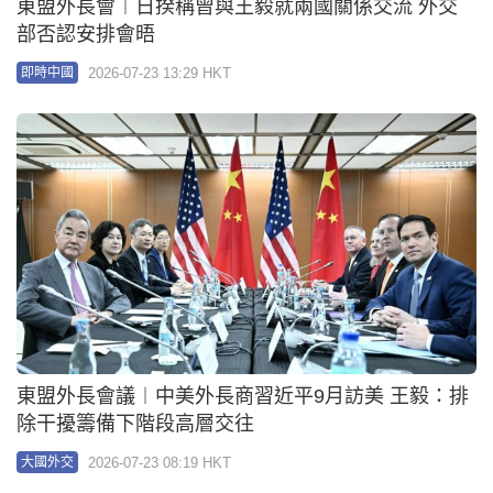
南海仁愛礁衝突︱王毅晤菲律賓外長拉扎羅 斥菲軍
警部門蓄意製造事端
2026-07-22 14:57 HKT
大國外交