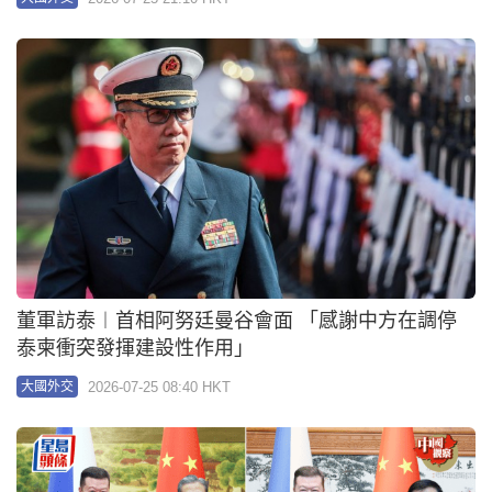
董軍訪泰︱首相阿努廷曼谷會面 「感謝中方在調停
泰柬衝突發揮建設性作用」
2026-07-25 08:40 HKT
大國外交