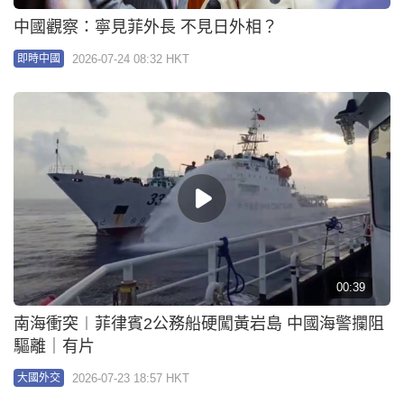
00:39
南海衝突︱菲律賓2公務船硬闖黃岩島 中國海警攔阻
驅離｜有片
2026-07-23 18:57 HKT
大國外交
Kimi K3｜白宮：月之暗面竊取美國AI模型 中方：停