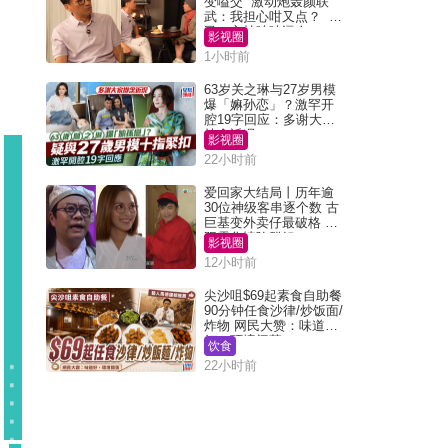
变嗌交 激动炮轰颜联
武：我担心咁又点？ 网
民：主持咄咄逼人
影视圈
1小时前
63岁关之琳与27岁男模
爆「嫲孙恋」？激罕开
腔19字回应：多谢大家
挂念近况
影视圈
22小时前
爱回家大结局丨历年逾
30位神级客串逐个数 古
巨基变外卖仔最破格 欧
阳震华情陷群姐
影视圈
12小时前
尖沙咀$69起素食自助餐
90分钟任食沙律/炒饭面/
炸物 网民大赞：味道
好，环境阔落
饮食
22小时前