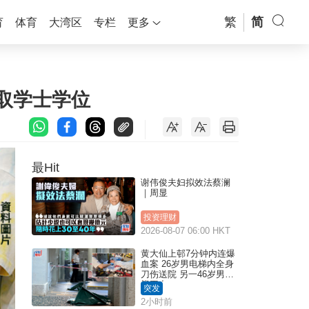
繁
简
育
体育
大湾区
专栏
更多
年取学士学位
最Hit
谢伟俊夫妇拟效法蔡澜
｜周显
投资理财
2026-08-07 06:00 HKT
黄大仙上邨7分钟内连爆
血案 26岁男电梯内全身
刀伤送院 另一46岁男倒
毙平台
突发
2小时前