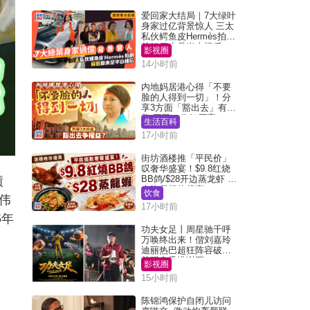
爱回家大结局｜7大绿叶
身家过亿背景惊人 三太
私伙鳄鱼皮Hermès拍剧
苏姐原来是半山楼后
影视圈
14小时前
内地妈居港心得「不要
脸的人得到一切」！分
享3方面「豁出去」有著
数 网民：你好厉害
生活百科
17小时前
街坊酒楼推「平民价」
叹奢华盛宴！$9.8红烧
BB鸽/$28开边蒸龙虾 3
绩
大晚餐超值优惠
饮食
伟
17小时前
5年
功夫女足丨周星驰千呼
万唤终出来！偕刘嘉玲
迪丽热巴超狂阵容破天
荒现身香港谢票
影视圈
15小时前
陈锦鸿保护自闭儿访问