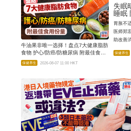
失眠
睡眠
胃胀不
医师郑
助改善
牛油果非唯一选择！盘点7大健康脂肪
动日」
食物 护心/防癌/防糖尿病 附最佳食用
保健养生
善消化
份量
2026-08-07 11:00 HKT
保健养生
现，透