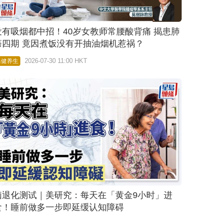
没有吸烟都中招！40岁女教师常腰酸背痛 揭患肺
癌四期 竟因煮饭没有开抽油烟机惹祸？
2026-07-30 11:00 HKT
保健养生
脑退化测试｜美研究：每天在「黄金9小时」进
食！睡前做多一步即延缓认知障碍