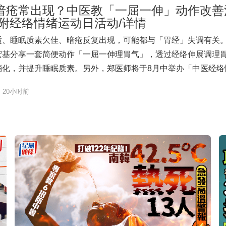
暗疮常出现？中医教「一屈一伸」动作改善
 附经络情绪运动日活动/详情
适、睡眠质素欠佳、暗疮反复出现，可能都与「胃经」失调有关
宏基分享一套简便动作「一屈一伸理胃气」，透过经络伸展调理
消化，并提升睡眠质素。另外，郑医师将于8月中举办「中医经络
，教参加者经络伸展养生动作，释放积聚的紧张情绪。 中医教伸展
20小时前
与睡眠 郑医师强调，现代人的压力常在心理意识到之前，已于身
过经络调理，可主动调节情绪与身体健康。