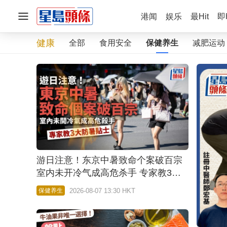
港闻
娱乐
最Hit
即
健康
全部
食用安全
保健养生
减肥运动
游日注意！东京中暑致命个案破百宗
室内未开冷气成高危杀手 专家教3大
防暑贴士
2026-08-07 13:30 HKT
保健养生