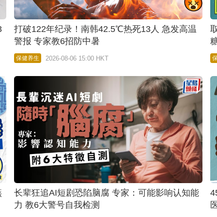
3
打破122年纪录！南韩42.5℃热死13人 急发高温
警报 专家教6招防中暑
2026-08-06 15:00 HKT
保健养生
燕
长辈狂追AI短剧恐陷脑腐 专家：可能影响认知能
力 教6大警号自我检测