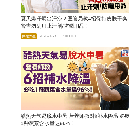
夏天爆汗焗出汗疹？医管局教4招保持皮肤干爽
警告勿乱用止汗剂/防晒用品！
2026-07-31 11:00 HKT
保健养生
酷热天气易脱水中暑 营养师教6招补水降温 必
1种蔬菜含水量达96%！