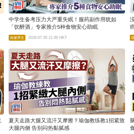
中学生备考压力大严重失眠！服药副作用犹如
「饮醉酒」专家推介5种食物安心助眠
2026-07-30 21:00 HKT
保健养生
吃
夏天走路大腿又流汗又摩擦？瑜伽教练教1招紧致
大腿内侧 告别闷热黏腻感