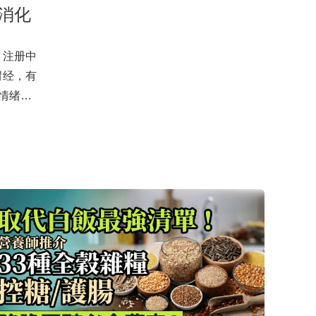
消化
。注册中
胃经，有
情绪运
动作 改
体层面显