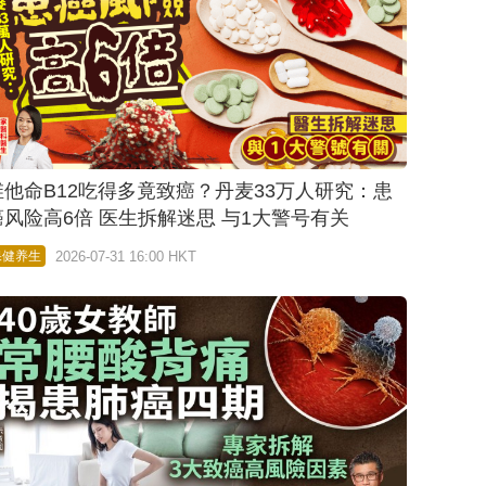
维他命B12吃得多竟致癌？丹麦33万人研究：患
癌风险高6倍 医生拆解迷思 与1大警号有关
2026-07-31 16:00 HKT
保健养生