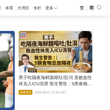
繁
简
育
体育
大湾区
专栏
更多
男子吃隔夜海鲜面呕吐/肚泻 竟败血性
休克入ICU洗肾 医生警告：5类食物忌
放隔夜
2026-08-07 15:00 HKT
保健养生