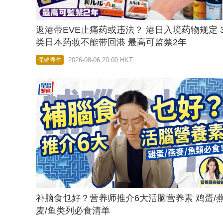
返港带EVE止痛药或违法？ 港日入境药物规定 
类日本药妆不能带回港 最高可监禁2年
2026-08-06 20:00 HKT
保健养生
补脑食乜好？营养师推介6大活脑营养素 鸡蛋/
麦/鱼类列必食清单