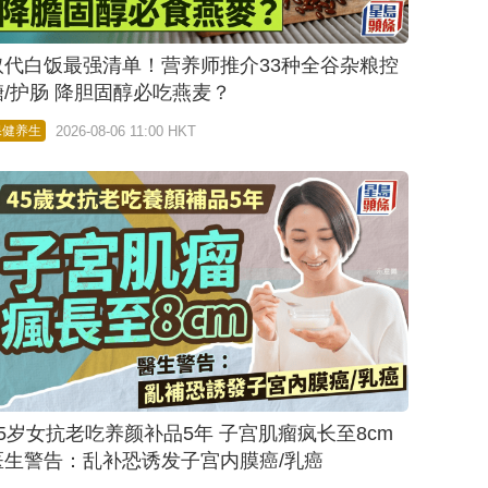
取代白饭最强清单！营养师推介33种全谷杂粮控
糖/护肠 降胆固醇必吃燕麦？
2026-08-06 11:00 HKT
保健养生
45岁女抗老吃养颜补品5年 子宫肌瘤疯长至8cm
医生警告：乱补恐诱发子宫内膜癌/乳癌