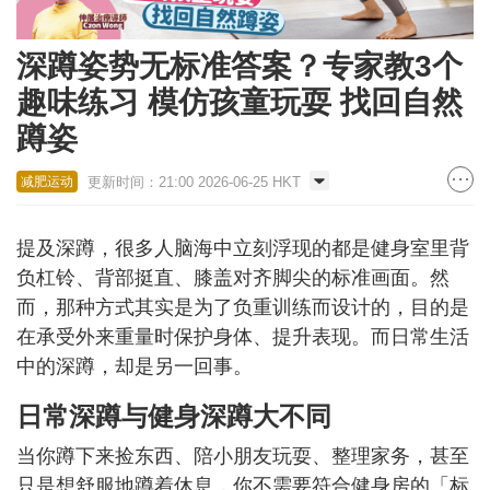
深蹲姿势无标准答案？专家教3个
趣味练习 模仿孩童玩耍 找回自然
蹲姿
更新时间：21:00 2026-06-25 HKT
减肥运动
提及深蹲，很多人脑海中立刻浮现的都是健身室里背
负杠铃、背部挺直、膝盖对齐脚尖的标准画面。然
而，那种方式其实是为了负重训练而设计的，目的是
在承受外来重量时保护身体、提升表现。而日常生活
中的深蹲，却是另一回事。
日常深蹲与健身深蹲大不同
当你蹲下来捡东西、陪小朋友玩耍、整理家务，甚至
只是想舒服地蹲着休息，你不需要符合健身房的「标