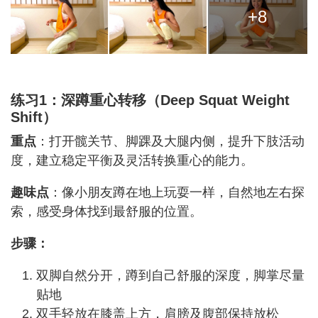
+8
练习1：深蹲重心转移（Deep Squat Weight
Shift）
重点
：打开髋关节、脚踝及大腿内侧，提升下肢活动
度，建立稳定平衡及灵活转换重心的能力。
趣味点
：像小朋友蹲在地上玩耍一样，自然地左右探
索，感受身体找到最舒服的位置。
步骤：
双脚自然分开，蹲到自己舒服的深度，脚掌尽量
贴地
双手轻放在膝盖上方，肩膀及腹部保持放松