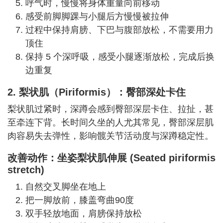
呼气时，慢慢将身体重量向前移动
感受前脚脚踝与小腿后方慢慢被拉伸
过程中保持肩膀、下巴与腹部放松，不需要用力
顶住
保持 5 个深呼吸，感受小腿逐渐放松，完成后换
边重复
2. 梨状肌
（Piriformis）
：臀部深处卡住
梨状肌过紧时，深蹲会感到臀部深层卡住、拉扯，甚
至牵连下背。长时间久坐的人尤其常见，臀部深层肌
肉容易失去弹性，影响髋关节活动度与深蹲稳定性。
改善动作：坐姿梨状肌伸展
(Seated piriformis
stretch)
自然交叉脚坐在地上
把一脚放前，膝盖弯曲90度
双手轻放地面，肩膀保持放松