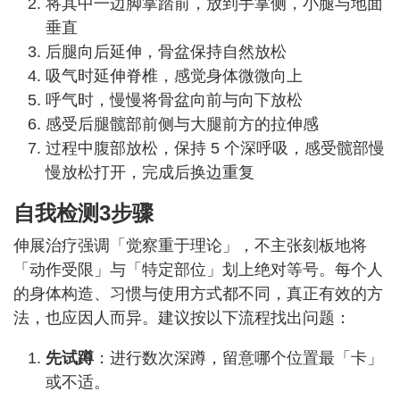
将其中一边脚掌踏前，放到手掌侧，小腿与地面
垂直
后腿向后延伸，骨盆保持自然放松
吸气时延伸脊椎，感觉身体微微向上
呼气时，慢慢将骨盆向前与向下放松
感受后腿髋部前侧与大腿前方的拉伸感
过程中腹部放松，保持 5 个深呼吸，感受髋部慢
慢放松打开，完成后换边重复
自我检测3步骤
伸展治疗强调「觉察重于理论」，不主张刻板地将
「动作受限」与「特定部位」划上绝对等号。每个人
的身体构造、习惯与使用方式都不同，真正有效的方
法，也应因人而异。建议按以下流程找出问题：
先试蹲
：进行数次深蹲，留意哪个位置最「卡」
或不适。