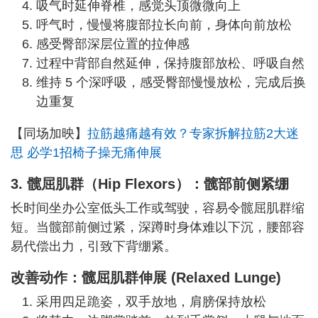
吸气时延伸脊椎，感觉头顶微微向上
呼气时，慢慢将腹部拉长向前，身体向前放松
感受臀部深层位置的拉伸感
过程中背部自然延伸，保持腹部放松、呼吸自然
维持 5 个深呼吸，感受臀部慢慢放松，完成后换
边重复
【同场加映】
拉筋越痛越有效？专家拆解拉筋2大迷
思 必学1招椅子操无痛伸展
3. 髋屈肌群
（Hip Flexors）
：髋部前侧紧绷
长时间坐办公室低头工作或驾驶，容易令髋屈肌群缩
短。当髋部前侧过紧，深蹲时身体难以下沉，腰部容
易代偿出力，引致下背绷紧。
改善动作：
髋屈肌群伸展 (Relaxed Lunge)
采用四足跪姿，双手放地，肩膀保持放松