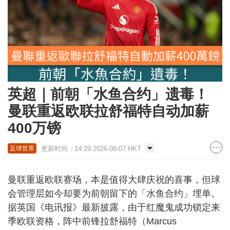
英超｜前朝「水鱼合约」遗毒！
曼联重返欧联拉舒福特自动加薪
400万镑
更新时间：14:29 2026-08-07 HKT
足球世界
曼联重返欧联赛场，本是值得大肆庆祝的喜事，但球
会管理层如今却要为前朝留下的「水鱼合约」埋单。
据英国《电讯报》最新披露，由于红魔鬼成功锁定来
季欧联资格，阵中前锋拉舒福特（Marcus