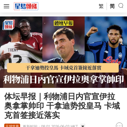
繁
简
体坛早报｜利物浦日内官宣伊拉
奥拿掌帅印 干拿迪势投皇马 卡域
克首签接近落实
更新时间：08:01 2026-06-03 HKT
足球世界