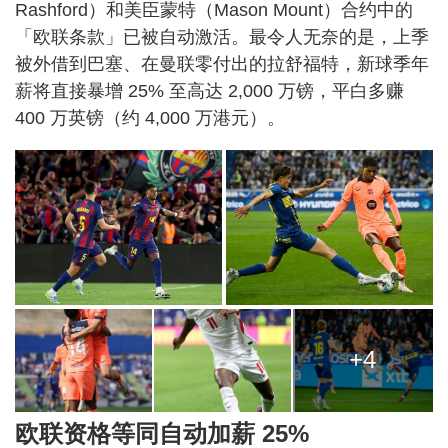
Rashford）和美臣蒙特（Mason Mount）合约中的
「欧联条款」已被自动激活。最令人无奈的是，上季
被外借到巴塞、在曼联零付出的拉舒福特，新球季年
薪将直接暴增 25% 至高达 2,000 万镑，平白多赚
400 万英镑（约 4,000 万港元）。
+4
欧联资格等同自动加薪 25%