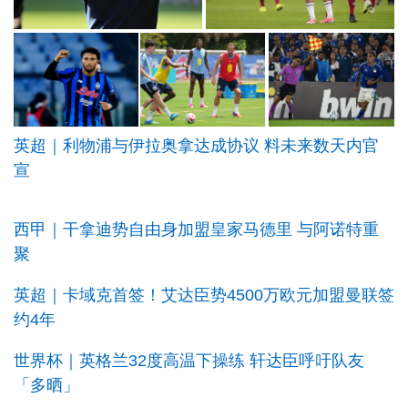
英超｜利物浦与伊拉奥拿达成协议 料未来数天内官
宣
西甲｜干拿迪势自由身加盟皇家马德里 与阿诺特重
聚
英超｜卡域克首签！艾达臣势4500万欧元加盟曼联签
约4年
世界杯｜英格兰32度高温下操练 轩达臣呼吁队友
「多晒」