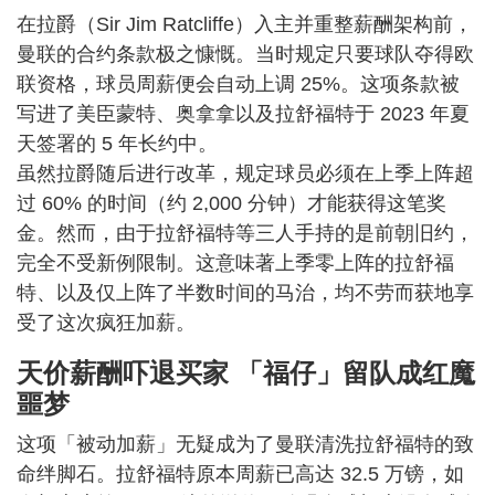
在拉爵（Sir Jim Ratcliffe）入主并重整薪酬架构前，
曼联的合约条款极之慷慨。当时规定只要球队夺得欧
联资格，球员周薪便会自动上调 25%。这项条款被
写进了美臣蒙特、奥拿拿以及拉舒福特于 2023 年夏
天签署的 5 年长约中。
虽然拉爵随后进行改革，规定球员必须在上季上阵超
过 60% 的时间（约 2,000 分钟）才能获得这笔奖
金。然而，由于拉舒福特等三人手持的是前朝旧约，
完全不受新例限制。这意味著上季零上阵的拉舒福
特、以及仅上阵了半数时间的马治，均不劳而获地享
受了这次疯狂加薪。
天价薪酬吓退买家 「福仔」留队成红魔
噩梦
这项「被动加薪」无疑成为了曼联清洗拉舒福特的致
命绊脚石。拉舒福特原本周薪已高达 32.5 万镑，如