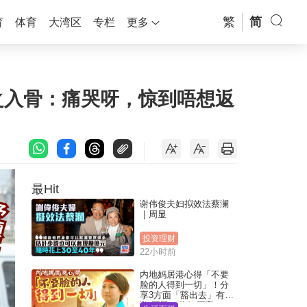
繁
简
育
体育
大湾区
专栏
更多
之入骨：痛哭呀，惊到唔想返
最Hit
谢伟俊夫妇拟效法蔡澜
｜周显
投资理财
22小时前
内地妈居港心得「不要
脸的人得到一切」！分
享3方面「豁出去」有著
数 网民：你好厉害