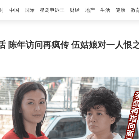
时
中国
国际
星岛申诉王
财经
地产
生活
健康
教
话 陈年访问再疯传 伍姑娘对一人恨