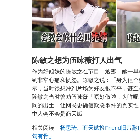
陈敏之想为伍咏薇打人出气
作为好姐妹的陈敏之在节目中透露，她一早
到非常心痛和愤怒。陈敏之说：「身为佢个
示，当时很想冲到片场为好友抱不平，甚至
陈敏之当时曾劝伍咏薇「唔好做啦，为咩呢
问的出土，让网民更确信欺凌事件的真实性
中人会不会是商天娥。
相关阅读：
杨思琦、商天娥扮Friend旧片
句有骨」