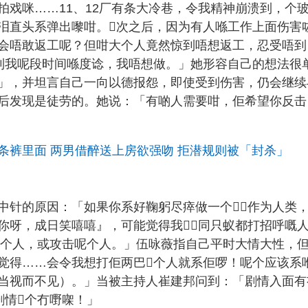
拍戏咪……11、12厂有条大冷巷，令我精神崩溃到，个
泪直头系弹出嚟咁。𠮶次之后，因为有人喺工作上面伤害
会唔敢返工呢？但咁大个人竟然惊到唔想返工，忍受唔到
响到我呢段时间喺度谂，我唔想做。」她形容自己的想法很
」，并坦言自己一向以德报怨，即使受到伤害，仍会继续
后发现是徒劳的。她说：「有啲人需要咁，佢希望你反击
条裤里面 两男借醉送上房欲强吻 拒潜规则被「封杀」
中针的原因：「如果你系好鞠躬尽瘁做一个⋯⋯作为人类
你呀，成日笑嘻嘻』，可能觉得我⋯⋯同只蚁都打招呼嘅
呢个人，或攻击呢个人。」伍咏薇指自己平时大情大性，
觉得……会令我想打佢两巴𠮶个人就系佢啰！呢个应该系
当视而不见）。」当被主持人崔建邦问到：「剧情入面有
情𠮶个冇嘢㗎！」