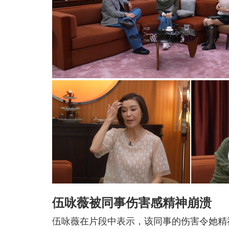
伍咏薇被同事伤害感精神崩溃
伍咏薇在片段中表示，该同事的伤害令她精