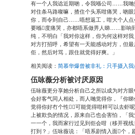
有一个人我谂近期啲，令我喺公司……我哋
对住条马路㗎嘛，揸住个头系咁痛哭，啲眼
你，而令到自己……唔想返工，咁大个人点
要喺𠮶度痛哭，亦都唔系做畀人睇……影
纯，不明白「我对你这样，你为何这样对我
对方打招呼，希望有一天能感动对方，但最
佢，然后对骂，跟住就觉得好爽。」
相关阅读：
简慕华爆曾被非礼：只手摄入我
伍咏薇分析被讨厌原因
伍咏薇更分享她分析自己之所以成为对方眼
会好客气同人相处，而人哋觉得你，『你睇
觉得你好冇个性⋯⋯可能觉得咁样可以去虾
上被欺负的情况，原来自己也会害怕，「我
一一个，我而家行过见到佢会咁（移开视线
打到？」伍咏薇说：「唔系剧情入面𠮶个，剧