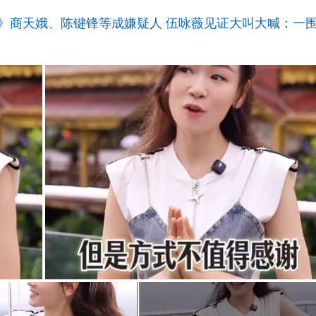
》商天娥、陈键锋等成嫌疑人 伍咏薇见证大叫大喊：一