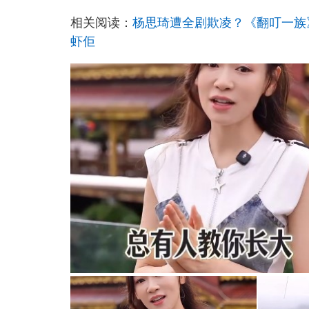
相关阅读：
杨思琦遭全剧欺凌？《翻叮一族
虾佢