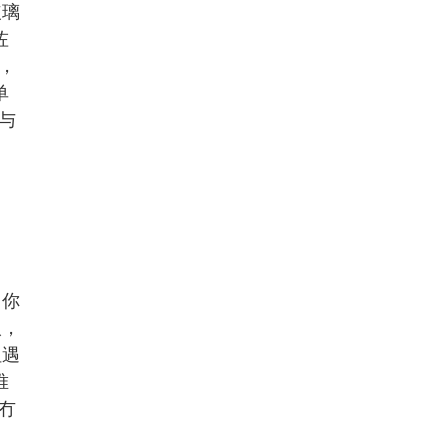
玻璃
咗
，
单
与
，你
人，
但遇
唯
冇