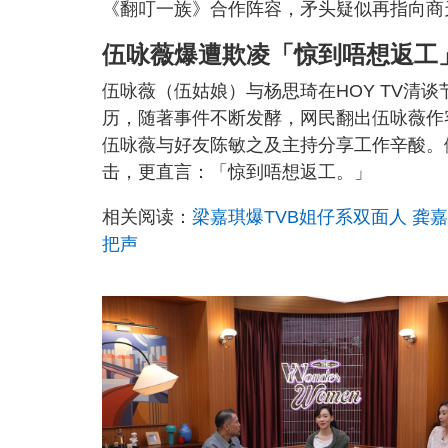
《翻叮一族》合作阵容，矛头疑似再指向商
伍咏薇爆遭欺凌「惊到唔想返工
伍咏薇（伍姑娘）与杨思琦在HOY TV清
历，随著事件不断发酵，网民翻出伍咏薇作客20
伍咏薇与好友陈敏之及主持分享工作辛酸。
击，更直言：「惊到唔想返工。」
相关阅读：
梁嘉琪爆TVB姐仔系双面人 龚
把声