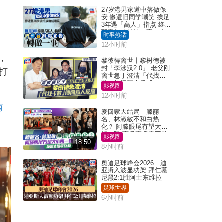
27岁港男家道中落做保
安 惨遭旧同学嘲笑 挨足
3年遇「高人」指点 终辞
职宣告「转做一事」｜
时事热话
Juicy叮
12小时前
，
黎彼得离世丨黎树德被
封「李泳汉2.0」 老父刚
打
离世急于澄清「代找卡
数」传闻惹人反感
影视圈
12小时前
两
爱回家大结局｜滕丽
名、林淑敏不和白热
化？ 阿滕眼尾冇望大小
姐一眼 商场直播零互动
影视圈
18:50
8小时前
奥迪足球峰会2026｜迪
亚斯入波显功架 拜仁慕
尼黑2:1胜阿士东维拉
足球世界
6小时前