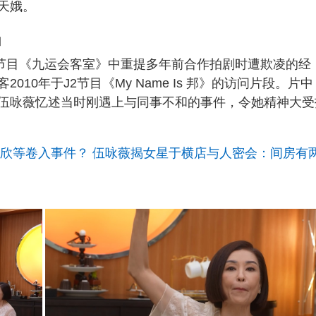
天娥。
」
谈节目《九运会客室》中重提多年前合作拍剧时遭欺凌的经
10年于J2节目《My Name Is 邦》的访问片段。片中
伍咏薇忆述当时刚遇上与同事不和的事件，令她精神大受
嘉欣等卷入事件？ 伍咏薇揭女星于横店与人密会：间房有