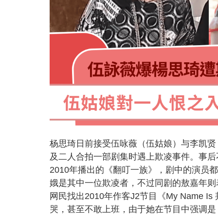
杨思琦日前接受伍咏薇（伍姑娘）与李凯贤（B
及二人合拍一部剧集时遇上欺凌事件。事后
2010年播出的《翻叮一族》，剧中的演
娥是其中一位欺凌者，不过同剧的敖嘉年则
网民找出2010年作客J2节目《My Nam
哭，甚至不敢上班，由于她在节目中强调是