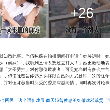
+26
就知悉此事。当伍咏薇在拍摄期间打电话向她哭诉时，她
妹（契妹），我听到直情系想过去打人！」她更激动地表
想「大圣劈挂」对付那位欺凌者，可见她当时有多么生气
」，但伍咏薇最终还是选择以自己的方式处理。这段陈年
，并对伍咏薇当时所受的委屈深感同情，同时再次讨论事
翻Hit 网民：边个话佢戏屎 商天娥曾教惠英红做戏邓萃雯「