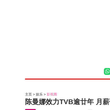
主页
娱乐
影视圈
陈曼娜效力TVB逾廿年 月