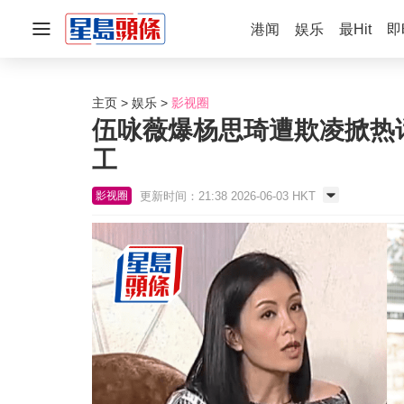
港闻
娱乐
最Hit
即
主页
娱乐
影视圈
伍咏薇爆杨思琦遭欺凌掀热
工
更新时间：21:38 2026-06-03 HKT
影视圈