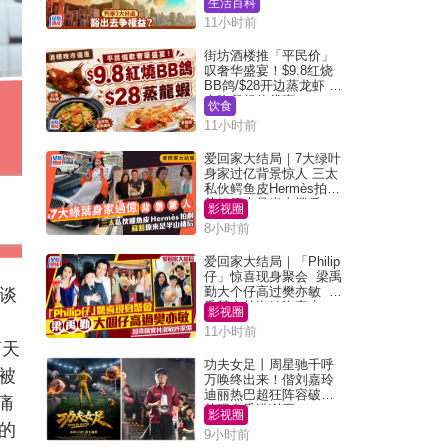
生活百科
11小时前
街坊酒楼推「平民价」
叹奢华盛宴！$9.8红烧
BB鸽/$28开边蒸龙虾 3
大晚餐超值优惠
饮食
11小时前
爱回家大结局｜7大绿叶
身家过亿背景惊人 三太
私伙鳄鱼皮Hermès拍剧
苏姐原来是半山楼后
影视圈
8小时前
爱回家大结局｜「Philip
仔」惊喜现身聚会 梁禹
勤大个仔高过樊亦敏 超
，谈
乖黐实林淑敏许家杰
影视圈
、
11小时前
商天
功夫女足丨周星驰千呼
被
万唤终出来！偕刘嘉玲
迪丽热巴超狂阵容破天
痛
荒现身香港谢票
影视圈
的
9小时前