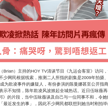
rian）主持的HOY TV清谈节目《九运会客室》访问
不少网民根据线索，推测二人所指的剧集是2009年拍摄
员都成为欺凌事件的嫌疑人，有份参演的陈曼娜甚至公开指
表示不知情，陈年欺凌风波掀起全城热话。近日伍咏薇再
e Is 邦》的片段，当中伍咏薇谈及自己与一位同事不和，令她
「最近发生的事」，因此不少网民都联想到她当时刚拍毕