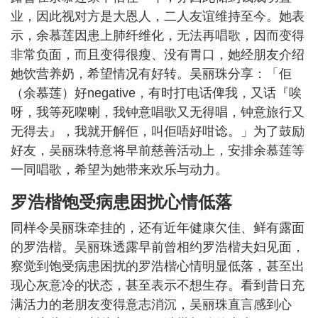
业，因此视对方是大恩人，二人友谊维持至今。她表
示，余慕莲因患上肺纤维化，无法再唱歌，因而变得
非常负面，而且变得很瘦、没有胃口，她经朋友介绍
她饮营养奶，希望情况有好转。吴丽珠分享：「佢
（余慕莲）好negative，有时打电话俾我，又话『唉
呀，我等死㗎喇，我钟意唱歌又无得唱，钟意旅行又
无得去』，我就开解佢，叫佢唔好咁谂。」为了鼓励
好友，吴丽珠特意将早前慈善活动上，安排余慕莲等
一同唱歌，希望为她带来欢乐与动力。
罗浩楷饱受病患困扰心情低落
同样令吴丽珠牵挂的，还有近年健康欠佳、鲜有露面
的罗浩楷。吴丽珠透露早前曾相约罗浩楷夫妇见面，
察觉到饱受病患困扰的罗浩楷心情明显低落，甚至出
现心灰意冷的状态，甚至表示不想生存。看到昔日充
满活力的老朋友变得意志消沉，吴丽珠直言感到心