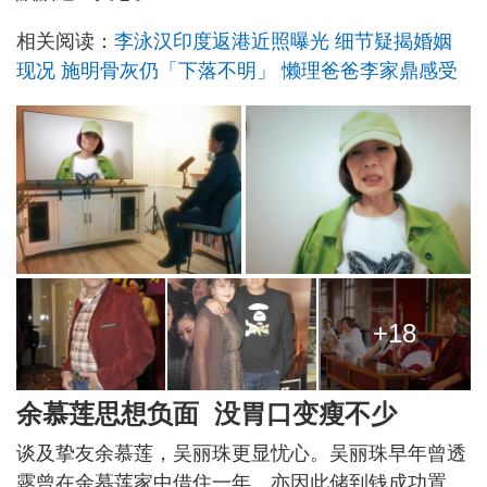
相关阅读：
李泳汉印度返港近照曝光 细节疑揭婚姻
现况 施明骨灰仍「下落不明」 懒理爸爸李家鼎感受
+18
余慕莲思想负面 没胃口变瘦不少
谈及挚友余慕莲，吴丽珠更显忧心。吴丽珠早年曾透
露曾在余慕莲家中借住一年，亦因此储到钱成功置