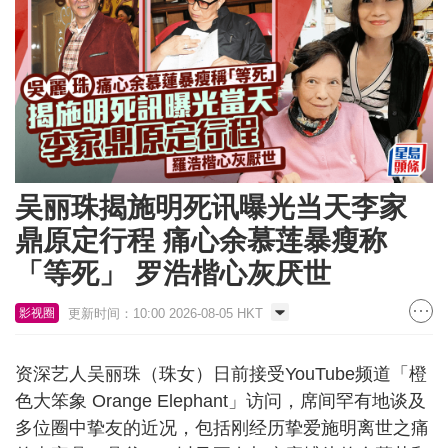
吴丽珠揭施明死讯曝光当天李家
鼎原定行程 痛心余慕莲暴瘦称
「等死」 罗浩楷心灰厌世
更新时间：10:00 2026-08-05 HKT
影视圈
资深艺人吴丽珠（珠女）日前接受YouTube频道「橙
色大笨象 Orange Elephant」访问，席间罕有地谈及
多位圈中挚友的近况，包括刚经历挚爱施明离世之痛