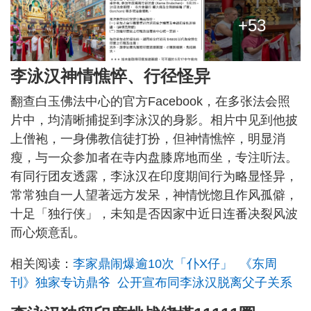
+53
李泳汉神情憔悴、行径怪异
翻查白玉佛法中心的官方Facebook，在多张法会照
片中，均清晰捕捉到李泳汉的身影。相片中见到他披
上僧袍，一身佛教信徒打扮，但神情憔悴，明显消
瘦，与一众参加者在寺内盘膝席地而坐，专注听法。
有同行团友透露，李泳汉在印度期间行为略显怪异，
常常独自一人望著远方发呆，神情恍惚且作风孤僻，
十足「独行侠」，未知是否因家中近日连番决裂风波
而心烦意乱。
相关阅读：
李家鼎闹爆逾10次「仆X仔」 《东周
刊》独家专访鼎爷 公开宣布同李泳汉脱离父子关系