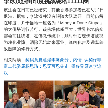
李泳汉独留印度挑战绕塔11111圈
该法会在日前已经结束，其他香港参加者已在6月2日
返港。据知，李泳汉并没有跟随大队离开，目前仍留
在印度，并于当地一座名为「Mingyur Dorje Stupa」
的大佛塔进行苦行。该佛塔体积巨大，世界各地信众
都会前往绕塔。在佛教传统中，顺时针右绕佛塔被视
为净化业障、消除无始劫来罪业、逢凶化吉及远离怨
敌魔障的修行方式。
相关阅读：
契妈黄夏蕙爆李泳豪分手内情 认契仔非
富二代委屈杨思琦：忍无可忍先走 望各界原谅李泳
汉