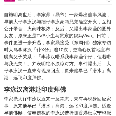
自施明离世后，李家鼎（鼎爷）一家爆出连串风波，
早前大仔李泳汉与细仔李泳豪两兄弟隔空开火，互相
公开录音，火药味极浓；及后，又爆出李家鼎的圈外
女友，原来正是TVB小生马贯东的妈妈Viva。日前，
事件更进一步升温，李家鼎接受《东周刊》独家专访
时大骂李泳汉「仆X仔」逾10次，更痛心疾首地宣布
脱离父子关系：「李泳汉唔系我李家鼎个仔，佢嘅嘢
与我无关！」并表明绝不原谅对方。事件爆出后，大
仔李泳汉一直未有现身回应，原来他早已「潜水」离
港，远飞印度拜佛。
李泳汉离港赴印度拜佛
李家鼎大仔李泳汉近来一反常态，未有再现身回应家
事，原来他早已「潜水」离港，远飞印度拜佛。适逢
早前佛诞，信奉佛教的李泳汉选择随香港密宗宁玛派