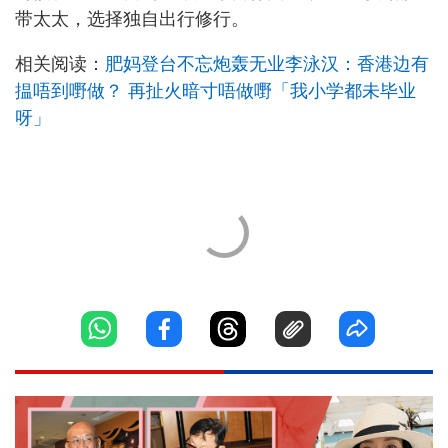
带太太，选择独自出行修行。
相关阅读：
肥妈登台不忘炮轰无业李泳汉：香港边有
揾唔到嘢做？ 再扯火暗寸唔做嘢「我小学都未毕业
呀」