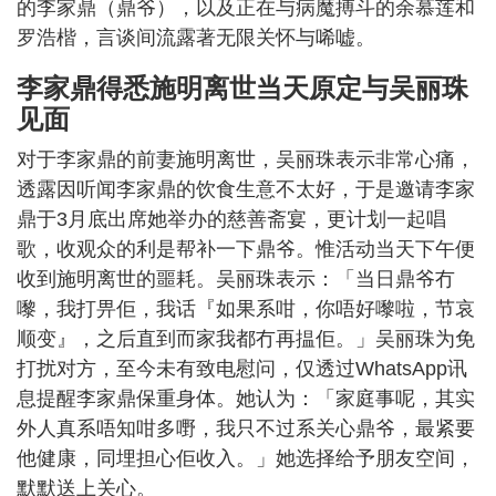
的李家鼎（鼎爷），以及正在与病魔搏斗的余慕莲和
罗浩楷，言谈间流露著无限关怀与唏嘘。
李家鼎得悉施明离世当天原定与吴丽珠
见面
对于李家鼎的前妻施明离世，吴丽珠表示非常心痛，
透露因听闻李家鼎的饮食生意不太好，于是邀请李家
鼎于3月底出席她举办的慈善斋宴，更计划一起唱
歌，收观众的利是帮补一下鼎爷。惟活动当天下午便
收到施明离世的噩耗。吴丽珠表示：「当日鼎爷冇
嚟，我打畀佢，我话『如果系咁，你唔好嚟啦，节哀
顺变』，之后直到而家我都冇再揾佢。」吴丽珠为免
打扰对方，至今未有致电慰问，仅透过WhatsApp讯
息提醒李家鼎保重身体。她认为：「家庭事呢，其实
外人真系唔知咁多嘢，我只不过系关心鼎爷，最紧要
他健康，同埋担心佢收入。」她选择给予朋友空间，
默默送上关心。