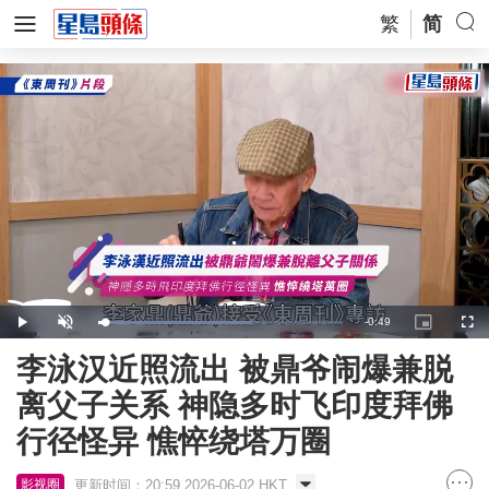
繁
简
Remaining
-
0:49
Loaded
:
Play
Unmute
Picture-
Full
62.73%
in-
Picture
Time
李泳汉近照流出 被鼎爷闹爆兼脱
离父子关系 神隐多时飞印度拜佛
行径怪异 憔悴绕塔万圈
更新时间：20:59 2026-06-02 HKT
影视圈