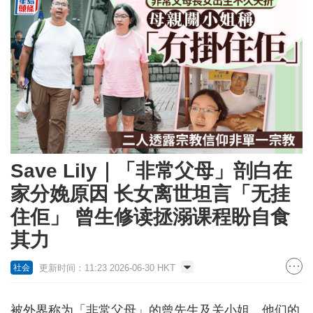
Save Lily｜「非常父母」剖白在
家分娩原因 长女离世坦言「无挂
住佢」 曾生修读拯溺课程盼自食
其力
更新时间：11:23 2026-06-30 HKT
社会
被外界称为「非常父母」的曾先生及关小姐，他们的