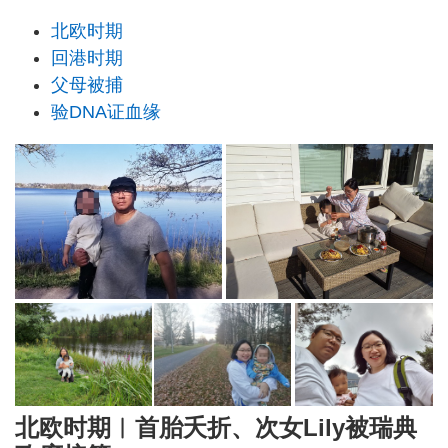
北欧时期
回港时期
父母被捕
验DNA证血缘
北欧时期︱首胎夭折、次女Lily被瑞典