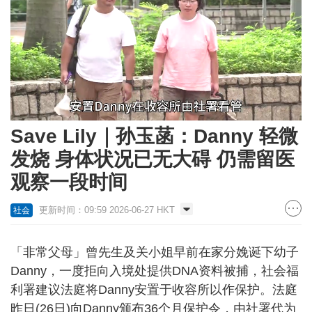
Loaded
:
Unmute
36.84%
Save Lily｜孙玉菡：Danny 轻微
发烧 身体状况已无大碍 仍需留医
观察一段时间
更新时间：09:59 2026-06-27 HKT
社会
「非常父母」曾先生及关小姐早前在家分娩诞下幼子
Danny，一度拒向入境处提供DNA资料被捕，社会福
利署建议法庭将Danny安置于收容所以作保护。法庭
昨日(26日)向Danny颁布36个月保护令，由社署代为