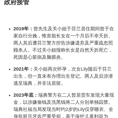
政府接管
2019年：
曾先生及关小姐于芬兰居住期间曾于在
家自行分娩，惟首胎长女在一个月后不幸夭折。
两人其后遭芬兰警方控告涉嫌遗弃及严重疏忽照
顾杀人。不过关小姐报称长女是自然夭折死亡，
死因是心脏病及脑膜炎。
2021年：
关小姐再次怀孕，次女Lily随后于芬兰
出生，但一直未有办理出生登记。两人及后涉潜
逃至瑞典，并非法居留。
2023年底：
瑞典警方在二人暂居货车发现大量现
金，以涉嫌偷钱及洗黑钱将二人分别单独囚禁。
瑞典社福当局发现当时约2岁的Lily仅穿睡衣、全
身肮脏且牙齿严重受损，基于保护儿童利益为