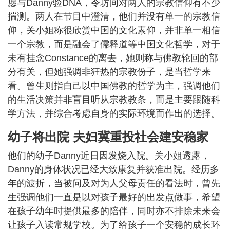
愿与Danny验DNA，令坊间对两人的宗教信仰有不少
揣测。两人在节目中澄清，他们并没有单一的宗教信
仰，关小姐称很欣赏中国的文化素仰，并非单一相信
一个宗教，而是融会了儒释道等中国文化哲学，对于
未有挂念Constance的离去，她则称与佛教轮回的部
分有关，但她强调非狂热的宗教份子，是当哲学来
看。曾生则指自己以中国佛教的哲学为主，强调他们
的生活决策并非盲目听从宗教教条，而是主要跟随科
学方法，并综合考虑自身的实际环境而作出的选择。
幼子将出院 夫妇冀重投社会建安稳家
他们的幼子Danny近日因发烧入院。关小姐透露，
Danny的身体状况已经大致康复并获准出院。经历多
年的波折，当被问及对为人父母责任的看法时，曾先
生强调他们一直是以对孩子最好的出发点做事，希望
在孩子幼年时提供最多的陪伴，同时亦不排除未来会
让孩子入读常规学校。为了给孩子一个安稳的成长环