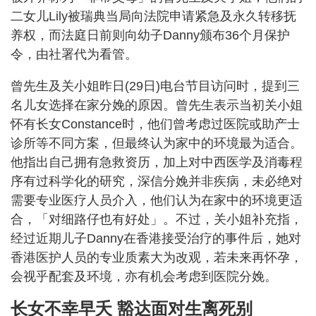
二女儿Lily被瑞典当局向法院申请紧急及永久转移抚
养权，而法庭日前则向幼子Danny颁布36个月保护
令，由社署代为看管。
曾先生及关小姐昨日(29日)电台节目访问时，提到三
名儿女选择在家分娩的原因。曾先生表示当初关小姐
怀有长女Constance时，他们曾考虑过医院或助产士
诊所等不同方案，但最终认为家中的环境最为适合。
他指出自己拥有急救资历，加上对中西医学及消毒程
序有过科学化的研究，深信分娩并非疾病，未必绝对
需要专业医疗人员介入，他们认为在家中的环境更适
合，「对细路仔也有好处」。不过，关小姐补充指，
经过近期儿子Danny在香港接受治疗的事件后，她对
香港医护人员的专业质素大为改观，若未来再怀孕，
会视乎配套及环境，亦有机会考虑到医院分娩。
长女不幸早夭 豁达面对生离死别