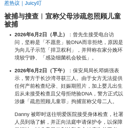
惹热议｜Juicy叮
被捕与搜查︱宣称父母涉疏忽照顾儿童
被捕
2026年6月2日（早上）
：曾先生接受电台访
问，坚称是「不愿意」验DNA而非拒绝，原因是
为向儿子示范「捍卫权利」，并辩称在家分娩环
境较宁静、「感染细菌机会较低」。
2026年6月2日（下午）
：保安局局长邓炳强表
示，警方于长沙湾寻获三人。由于女方无法提供
任何产前检查纪录、妊娠期照片，加上婴儿出生
后从未接受检查且父母拒绝验DNA，警方正式以
涉嫌「疏忽照顾儿童罪」拘捕宣称父母二人。
Danny 被即时送往明爱医院接受身体检查，社署
人员到场了解，并正向法庭申请保护令，以保障