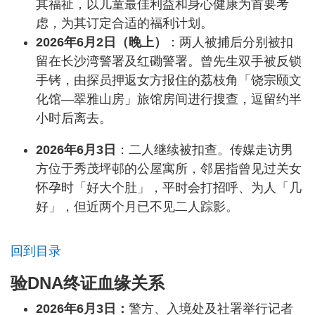
其福祉，以儿童最佳利益和身心健康为首要考
虑，为其订定合适的福利计划。
2026年6月2日（晚上）
：两人被捕后分别被扣
留在长沙湾警署及红磡警署。曾先生双手被反锁
手铐，由探员押返女方报住的荔枝角「饶宗颐文
化馆—翠雅山房」旅馆房间进行搜查，逗留约半
小时后离去。
2026年6月3日
：二人继续被扣查。传媒走访男
方位于秀茂坪邨的公屋寓所，邻居指曾见过关女
怀孕时「好大个肚」，平时会打招呼、为人「几
好」，但近两个月已不见二人踪影。
回到目录
验DNA终证血缘关系
2026年6月3日：
警方、入境处及社署举行记者