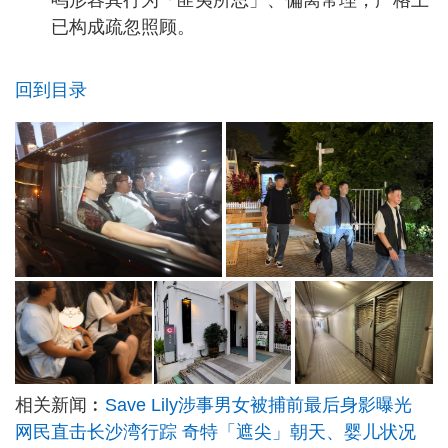
鸣形容其行为「匪夷所思」、偏离常理，严格上
已构成疏忽照顾。
回到目录
相关新闻︰
Save Lily涉事男女被捕前最后身影曝光
网民直击长沙湾行踪 奇特「遮尖」朝天、婴儿状况