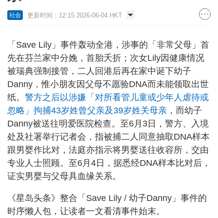
更新时间：12:15 2026-06-04 HKT
社会
「Save Lily」事件轰动全港，涉事的「非常父母」首
先在芬兰家中分娩，首胎夭折；次女Lily因健康情况
被瑞典强制接管，二人回港后再在家中诞下幼子
Danny，惟小朋友因父母不愿验DNA而未能领取出世
纸。
警方之后以涉嫌「对所看管儿童或少年人虐待或
忽略」拘捕43岁姓曾父亲及39岁姓关母亲
，而幼子
Danny被送往明爱医院检查。至6月3日，警方、入境
处及社署举行记者会，指被捕二人同意抽取DNA样本
跟男婴作比对，法庭亦指示将男婴送往收容所，交由
专业人士照顾。至6月4日，据悉经DNA样本比对后，
证实男婴与父母具血缘关系。
《星岛头条》整合「Save Lily / 幼子Danny」事件的
时序懒人包，让读者一文看清事件始末。