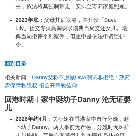
由，依法将其强制带走，安排至寄养家庭照顾。
2023年底：
父母其后返港，并开设「Save
Lily」社交专页高调要求瑞典当局交还女儿。瑞
典当局拒评个别案件，但重申是依法申请监护
令。
回到目录
相关新闻：
Danny父称不愿做DNA测试非拒绝：政府
需保障私隐权 拒公开宗教信仰
回港时期︱家中诞幼子Danny 沦无证婴
儿
2026年约4月
：关小姐在香港家中自行分娩，诞
下幼子Danny。两人事前无产检，分娩时无医护
人员协助，产后亦无带婴儿到医院作身体检查。