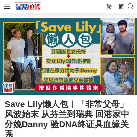
繁
简
Save Lily懒人包︱「非常父母」
风波始末 从芬兰到瑞典 回港家中
分娩Danny 验DNA终证具血缘关
系