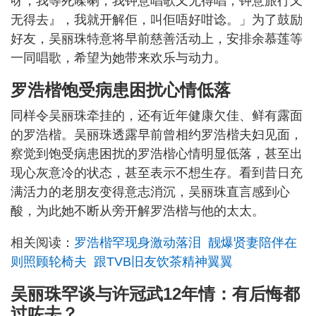
呀，我等死㗎喇，我钟意唱歌又无得唱，钟意旅行又
无得去』，我就开解佢，叫佢唔好咁谂。」为了鼓励
好友，吴丽珠特意将早前慈善活动上，安排余慕莲等
一同唱歌，希望为她带来欢乐与动力。
罗浩楷饱受病患困扰心情低落
同样令吴丽珠牵挂的，还有近年健康欠佳、鲜有露面
的罗浩楷。吴丽珠透露早前曾相约罗浩楷夫妇见面，
察觉到饱受病患困扰的罗浩楷心情明显低落，甚至出
现心灰意冷的状态，甚至表示不想生存。看到昔日充
满活力的老朋友变得意志消沉，吴丽珠直言感到心
酸，为此她不断从旁开解罗浩楷与他的太太。
相关阅读：
罗浩楷罕现身激动落泪 靓爆贤妻陪伴在
则照顾轮椅夫 跟TVB旧友饮茶精神翼翼
吴丽珠罕谈与许冠武12年情：有后悔都
过咗去？