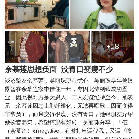
+18
余慕莲思想负面 没胃口变瘦不少
谈及挚友余慕莲，吴丽珠更显忧心。吴丽珠早年曾透
露曾在余慕莲家中借住一年，亦因此储到钱成功置
业，因此视对方是大恩人，二人友谊维持至今。她表
示，余慕莲因患上肺纤维化，无法再唱歌，因而变得
非常负面，而且变得很瘦、没有胃口，她经朋友介绍
她饮营养奶，希望情况有好转。吴丽珠分享：「佢
（余慕莲）好negative，有时打电话俾我，又话『唉