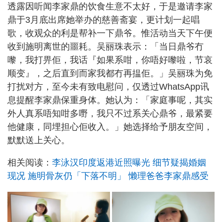
透露因听闻李家鼎的饮食生意不太好，于是邀请李家
鼎于3月底出席她举办的慈善斋宴，更计划一起唱
歌，收观众的利是帮补一下鼎爷。惟活动当天下午便
收到施明离世的噩耗。吴丽珠表示：「当日鼎爷冇
嚟，我打畀佢，我话『如果系咁，你唔好嚟啦，节哀
顺变』，之后直到而家我都冇再揾佢。」吴丽珠为免
打扰对方，至今未有致电慰问，仅透过WhatsApp讯
息提醒李家鼎保重身体。她认为：「家庭事呢，其实
外人真系唔知咁多嘢，我只不过系关心鼎爷，最紧要
他健康，同埋担心佢收入。」她选择给予朋友空间，
默默送上关心。
相关阅读：
李泳汉印度返港近照曝光 细节疑揭婚姻
现况 施明骨灰仍「下落不明」 懒理爸爸李家鼎感受