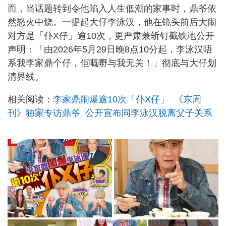
而，当话题转到令他陷入人生低潮的家事时，鼎爷依
然怒火中烧。一提起大仔李泳汉，他在镜头前后大闹
对方是「仆X仔」逾10次，更严肃兼斩钉截铁地公开
声明：「由2026年5月29日晚8点10分起，李泳汉唔
系我李家鼎个仔，佢嘅嘢与我无关！」彻底与大仔划
清界线。
相关阅读：
李家鼎闹爆逾10次「仆X仔」 《东周
刊》独家专访鼎爷 公开宣布同李泳汉脱离父子关系