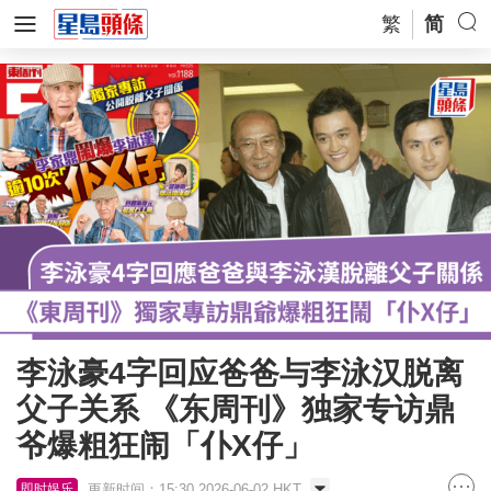
繁
简
李泳豪4字回应爸爸与李泳汉脱离
父子关系 《东周刊》独家专访鼎
爷爆粗狂闹「仆X仔」
更新时间：15:30 2026-06-02 HKT
即时娱乐