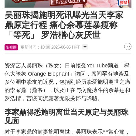
吴丽珠揭施明死讯曝光当天李家
鼎原定行程 痛心余慕莲暴瘦称
「等死」 罗浩楷心灰厌世
更新时间：10:00 2026-08-05 HKT
影视圈
资深艺人吴丽珠（珠女）日前接受YouTube频道「橙
色大笨象 Orange Elephant」访问，席间罕有地谈及
多位圈中挚友的近况，包括刚经历挚爱施明离世之痛
的李家鼎（鼎爷），以及正在与病魔搏斗的余慕莲和
罗浩楷，言谈间流露著无限关怀与唏嘘。
李家鼎得悉施明离世当天原定与吴丽珠
见面
对于李家鼎的前妻施明离世，吴丽珠表示非常心痛，