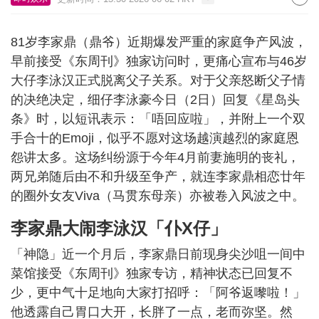
81岁李家鼎（鼎爷）近期爆发严重的家庭争产风波，
早前接受《东周刊》独家访问时，更痛心宣布与46岁
大仔李泳汉正式脱离父子关系。对于父亲怒断父子情
的决绝决定，细仔李泳豪今日（2日）回复《星岛头
条》时，以短讯表示：「唔回应啦」，并附上一个双
手合十的Emoji，似乎不愿对这场越演越烈的家庭恩
怨讲太多。这场纠纷源于今年4月前妻施明的丧礼，
两兄弟随后由不和升级至争产，就连李家鼎相恋廿年
的圈外女友Viva（马贯东母亲）亦被卷入风波之中。
李家鼎大闹李泳汉「仆X仔」
「神隐」近一个月后，李家鼎日前现身尖沙咀一间中
菜馆接受《东周刊》独家专访，精神状态已回复不
少，更中气十足地向大家打招呼：「阿爷返嚟啦！」
他透露自己胃口大开，长胖了一点，老而弥坚。然