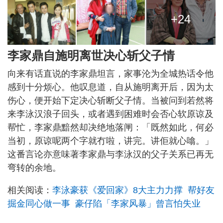
+24
李家鼎自施明离世决心斩父子情
向来有话直说的李家鼎坦言，家事沦为全城热话令他
感到十分烦心。他叹息道，自从施明离开后，因为太
伤心，便开始下定决心斩断父子情。当被问到若然将
来李泳汉浪子回头，或者遇到困难时会否心软原谅及
帮忙，李家鼎黯然却决绝地落闸：「既然如此，何必
当初，原谅呢两个字就冇啦，讲完。讲佢就心噏。」
这番言论亦意味著李家鼎与李泳汉的父子关系已再无
弯转的余地。
相关阅读：
李泳豪获《爱回家》8大主力力撑 帮好友
掘金同心做一事 豪仔陷「李家风暴」曾言怕失业