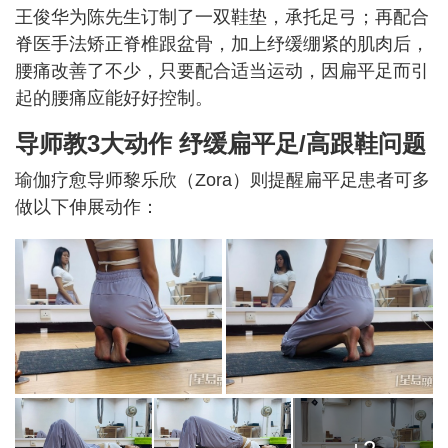
王俊华为陈先生订制了一双鞋垫，承托足弓；再配合
脊医手法矫正脊椎跟盆骨，加上纾缓绷紧的肌肉后，
腰痛改善了不少，只要配合适当运动，因扁平足而引
起的腰痛应能好好控制。
导师教3大动作
纾缓扁平足/高跟鞋问题
瑜伽疗愈导师黎乐欣（Zora）则提醒扁平足患者可多
做以下伸展动作：