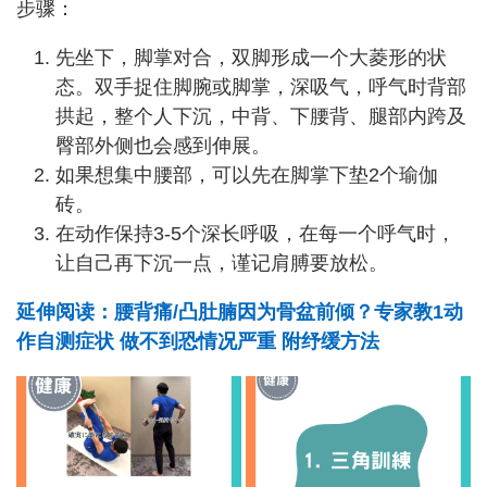
步骤：
先坐下，脚掌对合，双脚形成一个大菱形的状
态。双手捉住脚腕或脚掌，深吸气，呼气时背部
拱起，整个人下沉，中背、下腰背、腿部内跨及
臀部外侧也会感到伸展。
如果想集中腰部，可以先在脚掌下垫2个瑜伽
砖。
在动作保持3-5个深长呼吸，在每一个呼气时，
让自己再下沉一点，谨记肩膊要放松。
延伸阅读：腰背痛/凸肚腩因为骨盆前倾？专家教1动
作自测症状 做不到恐情况严重 附纾缓方法