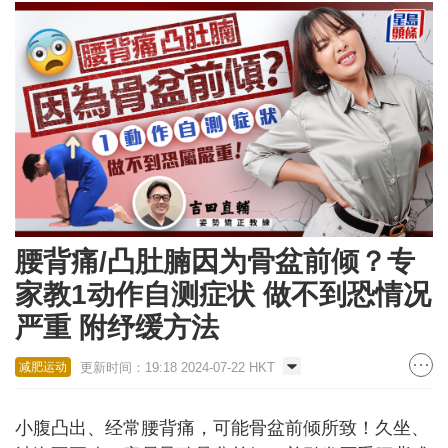
腰背痛/凸肚腩因为骨盆前倾？专
家教1动作自测症状 做不到恐情况
严重 附纾缓方法
更新时间：19:18 2024-07-22 HKT
减肥运动
小腹凸出、经常腰背痛，可能骨盆前倾所致！久坐、