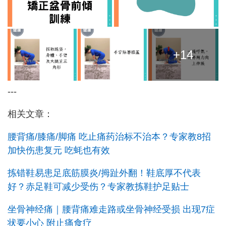
+14
---
相关文章：
腰背痛/膝痛/脚痛 吃止痛药治标不治本？专家教8招
加快伤患复元 吃蚝也有效
拣错鞋易患足底筋膜炎/拇趾外翻！鞋底厚不代表
好？赤足鞋可减少受伤？专家教拣鞋护足贴士
坐骨神经痛｜腰背痛难走路或坐骨神经受损 出现7症
状要小心 附止痛食疗