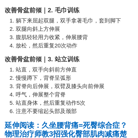
改善骨盆前倾｜2. 毛巾训练
躺下来屈起双腿，双手拿著毛巾，套到脚下
双腿向斜上方伸展
腹肌轻轻用力收紧，伸展腰背
放松，然后重复20次动作
改善骨盆前倾｜3. 站立训练
站直，双手向斜前方伸直
慢慢蹲下，背脊呈弧形
背脊向后伸展，双臂及膝头向前伸展
呼气，伸展整个背脊
站直身体，然后重复动作5次
注意不要缩起头部及颈部
延伸阅读：久坐腰背痛=死臀综合症？
物理治疗师教3招强化臀部肌肉减痛楚