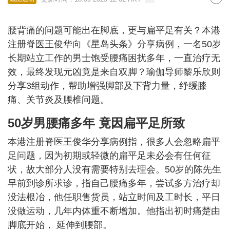
腰背痛的问题可能出在脚底，更与扁平足有关？本港
注册脊医王俊华向《星岛头条》分享病例，一名50岁
长期站立工作的男士饱受腰痛困扰多年，一直治疗无
效，最终发现元凶竟是来自双脚？瑜伽导师黎乐欣则
分享3组动作，帮助增强脚部及下背力量，纾缓膝
痛、关节炎及腰椎问题。
50岁男腰痛多年 竟因扁平足所致
本港注册脊医王俊华分享病例指，很多人会忽略扁平
足问题，因为初期或轻微的扁平足未必会有任何征
状，故大部分人没有需要特别去理会。50岁的陈先生
早前到诊所求诊，指自己腰痛多年，尝试多方治疗却
没法根冶，他任职售货员，站立时间及工时长，平日
没做运动，几年内体重不断增加。他指出初时痛楚由
脚底开始， 延伸到腰部。