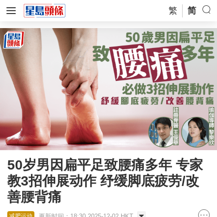
繁
简
50岁男因扁平足致腰痛多年 专家
教3招伸展动作 纾缓脚底疲劳/改
善腰背痛
更新时间：18:30 2025-12-02 HKT
减肥运动