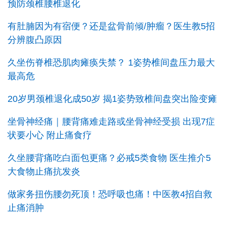
预防颈椎腰椎退化
有肚腩因为有宿便？还是盆骨前倾/肿瘤？医生教5招
分辨腹凸原因
久坐伤脊椎恐肌肉瘫痪失禁？ 1姿势椎间盘压力最大
最高危
20岁男颈椎退化成50岁 揭1姿势致椎间盘突出险变瘫
坐骨神经痛｜腰背痛难走路或坐骨神经受损 出现7症
状要小心 附止痛食疗
久坐腰背痛吃白面包更痛？必戒5类食物 医生推介5
大食物止痛抗发炎
做家务扭伤腰勿死顶！恐呼吸也痛！中医教4招自救
止痛消肿