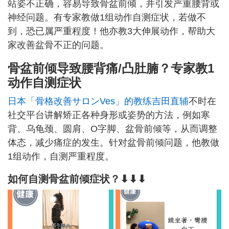
站姿不正确，容易导致骨盆前倾，并引发严重腰背或
神经问题。有专家教做1组动作自测症状，若做不
到，恐已属严重程度！他亦教3大伸展动作，帮助大
家改善盆骨不正的问题。
骨盆前倾导致腰背痛/凸肚腩？专家教1
动作自测症状
日本「骨格改善サロンVes」的教练吉田直辅
不时在
社交平台讲解矫正各种身形或姿势的方法，例如寒
背、乌龟颈、圆肩、O字脚、盆骨前倾等，从而调整
体态，减少痛症的发生。针对盆骨前倾问题，他教做
1组动作，自测严重程度。
如何自测骨盆前倾症状？⬇⬇⬇