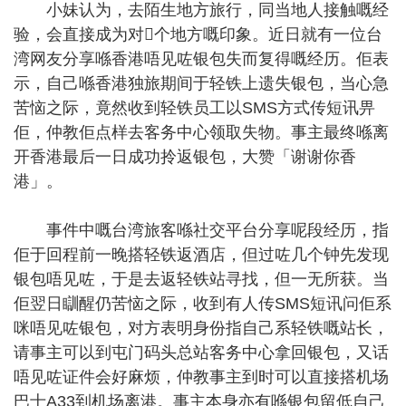
小妹认为，去陌生地方旅行，同当地人接触嘅经
验，会直接成为对𠮶个地方嘅印象。近日就有一位台
湾网友分享喺香港唔见咗银包失而复得嘅经历。佢表
示，自己喺香港独旅期间于轻铁上遗失银包，当心急
苦恼之际，竟然收到轻铁员工以SMS方式传短讯畀
佢，仲教佢点样去客务中心领取失物。事主最终喺离
开香港最后一日成功拎返银包，大赞「谢谢你香
港」。
事件中嘅台湾旅客喺社交平台分享呢段经历，指
佢于回程前一晚搭轻铁返酒店，但过咗几个钟先发现
银包唔见咗，于是去返轻铁站寻找，但一无所获。当
佢翌日瞓醒仍苦恼之际，收到有人传SMS短讯问佢系
咪唔见咗银包，对方表明身份指自己系轻铁嘅站长，
请事主可以到屯门码头总站客务中心拿回银包，又话
唔见咗证件会好麻烦，仲教事主到时可以直接搭机场
巴士A33到机场离港。事主本身亦有喺银包留低自己