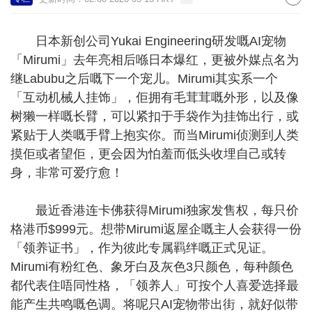
日本新创公司Yukai Engineering研发嘅AI宠物
「Mirumi」去年亮相后喺日本爆红，更被外媒点名为
继Labubu之后嘅下一个宠儿。Mirumi其实系一个
「互动机械人挂饰」，佢拥有毛茸茸嘅外形，以及像
树獭一样嘅长臂，可以紧扣于手袋作为挂饰出行，或
紧贴于人类嘅手臂上抱实你。而当Mirumi侦测到人类
摸佢或者望佢，更会因为怕羞而低头收埋自己或转
身，非常可爱疗愈！
最近香港连卡佛获得Mirumi独家发售权，每只价
格港币$999元。想带Mirumi返屋企嘅主人会获得一份
「领养证书」，作为彼此专属羁绊嘅正式见证。
Mirumi有粉红色、象牙白及灰色3只颜色，每种颜色
都代表住唔同性格，「领养人」可按个人喜爱选择最
能产生共鸣嘅色调。将呢只AI宠物带出街，就好似带