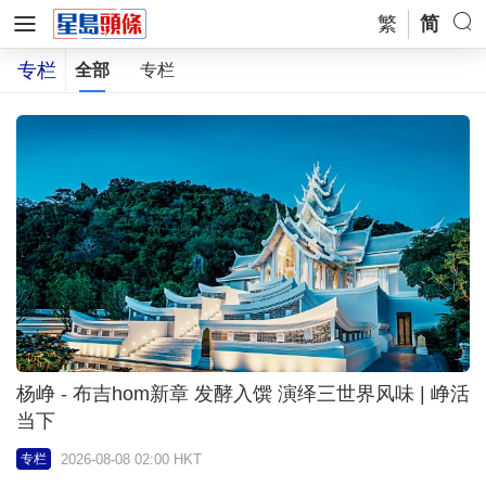
繁
简
专栏
全部
专栏
杨峥 - 布吉hom新章 发酵入馔 演绎三世界风味 | 峥活
当下
2026-08-08 02:00 HKT
专栏