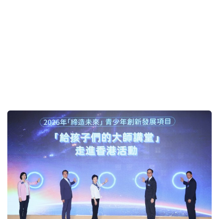
踢波、睇波，不赌波！勗励轩导航足球小组 助赌徒
重返正轨
2026-07-07 10:15 HKT
社会资讯