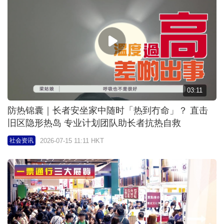
03:11
防热锦囊｜长者安坐家中随时「热到冇命」？ 直击
旧区隐形热岛 专业计划团队助长者抗热自救
2026-07-15 11:11 HKT
社会资讯