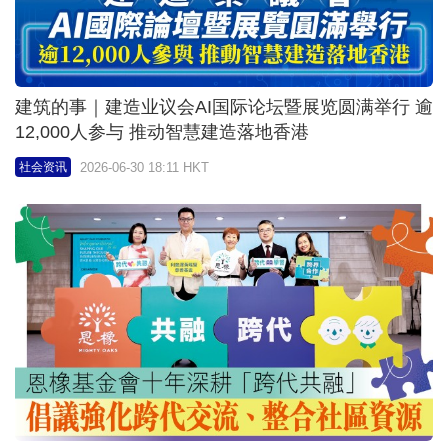
生产力局首办「电商新视野博览会 2026」昨圆满举
行 带领中小企藉跨境电商与AI 突破地域局限拓商机
2026-06-27 01:00 HKT
社会资讯
科技园公司、商汤科技共建全港最大国产智算中心
为港提供充沛「数字水电」 以AI赋能百业发展
2026-06-25 00:30 HKT
社会资讯