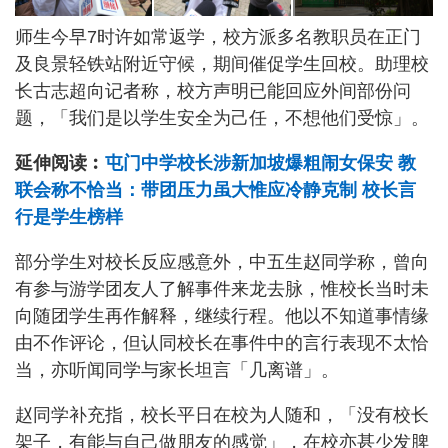
师生今早7时许如常返学，校方派多名教职员在正门
及良景轻铁站附近守候，期间催促学生回校。助理校
长古志超向记者称，校方声明已能回应外间部份问
题，「我们是以学生安全为己任，不想他们受惊」。
延伸阅读︰
屯门中学校长涉新加坡爆粗闹女保安 教
联会称不恰当：带团压力虽大惟应冷静克制 校长言
行是学生榜样
部分学生对校长反应感意外，中五生赵同学称，曾向
有参与游学团友人了解事件来龙去脉，惟校长当时未
向随团学生再作解释，继续行程。他以不知道事情缘
由不作评论，但认同校长在事件中的言行表现不太恰
当，亦听闻同学与家长坦言「几离谱」。
赵同学补充指，校长平日在校为人随和，「没有校长
架子，有能与自己做朋友的感觉」，在校亦甚少发脾