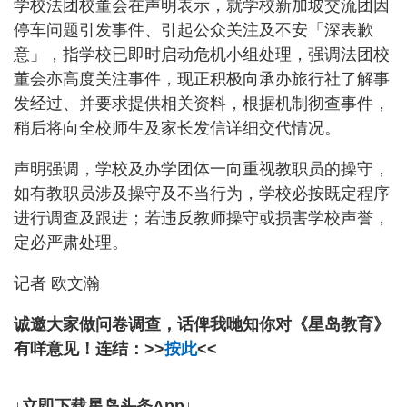
学校法团校董会在声明表示，就学校新加坡交流团因
停车问题引发事件、引起公众关注及不安「深表歉
意」，指学校已即时启动危机小组处理，强调法团校
董会亦高度关注事件，现正积极向承办旅行社了解事
发经过、并要求提供相关资料，根据机制彻查事件，
稍后将向全校师生及家长发信详细交代情况。
声明强调，学校及办学团体一向重视教职员的操守，
如有教职员涉及操守及不当行为，学校必按既定程序
进行调查及跟进；若违反教师操守或损害学校声誉，
定必严肃处理。
记者 欧文瀚
诚邀大家做问卷调查，话俾我哋知你对《星岛教育》
有咩意见！连结：>>
按此
<<
↓立即下载星岛头条App↓