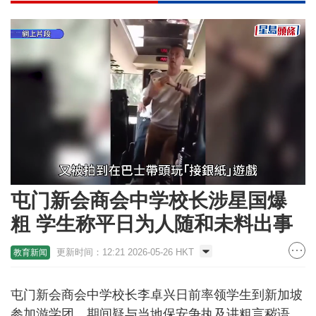
Loaded
:
Unmute
47.13%
屯门新会商会中学校长涉星国爆
粗 学生称平日为人随和未料出事
更新时间：12:21 2026-05-26 HKT
教育新闻
屯门新会商会中学校长李卓兴日前率领学生到新加坡
参加游学团，期间疑与当地保安争执及讲粗言秽语，