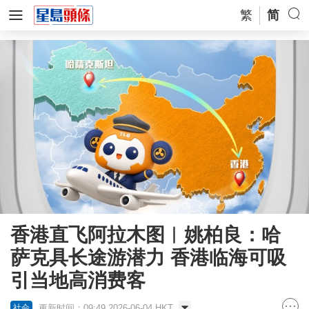
繁
简
香港直飞阿拉木图︱姚柏良：哈
萨克具长途游潜力 香港临海可吸
引当地高消费客
更新时间：09:49 2026-06-04 HKT
社会