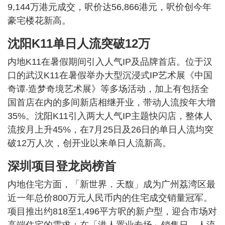
9,144万港元成交，呎价达56,866港元，呎价创今年
豪宅楼花新高。
沈阳K11单日人流突破12万
内地K11在暑假期间引入人气IP及品牌首店。位于汉
口的武汉K11在暑假举办大型沉浸式IP艺术展《中国
奇谭‧造梦奇境艺术展》等多场活动，加上有包括全
国首店在内的多间新店相继开业，带动人流按年大增
35%。沈阳K11引入两大人气IP主题快闪店，整体人
流按月上升45%，在7月25日及26日的单日人流均突
破12万人次，创开业以来单日人流新高。
深圳项目登龙岗榜首
内地住宅方面，「新世界．天馥」成为广州荔湾区最
近一年总价800万元人民币内的住宅成交销量冠军。
项目推出约818至1,496平方呎的新户型，迎合市场对
高端住宅的需求；在「港人置业专场」销售日，人流