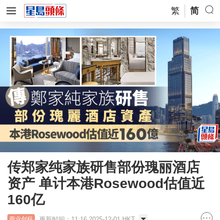
繁
简
传郑家纯家族研售部份瑰丽酒店
资产 单计本港Rosewood估值近
160亿
更新时间：11:16 2025-12-01 HKT
商业创科