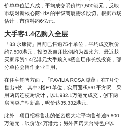
价单单位近八成，平均成交呎价约7,500港元，反映
市场对新核心商业区的甲级商厦需求殷切。根据市场
估计，市值料约6亿元。
大手客1.4亿购入全层
「83 永康街」目前已售逾75个单位，平均成交呎价
约7,500港元，投资及自用比例约为四比六。最近获
买家斥资1.4亿港元大手购入6楼全层作长线投资，部
分单位会留作企业自用。
在住宅销售方面，「PAVILIA ROSA 滶蕴」在7月份
售出5伙，其中7楼E1单位，实用面积561平方呎，采
用两房连梗厨设计，以1,982.1万港元成交，创下两
房同类户型新高，呎价达35,332港元。
此外，项目招标售出的低密度大宅平均售价逾5,600
万港元，呎价近4万港元；另外四房天台特色户以