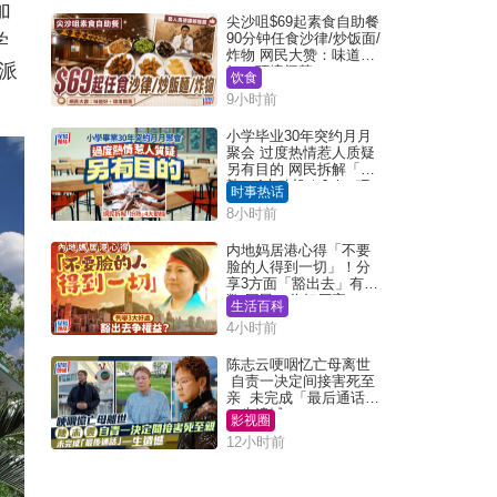
加
尖沙咀$69起素食自助餐
学
90分钟任食沙律/炒饭面/
炸物 网民大赞：味道
一派
好，环境阔落
饮食
9小时前
小学毕业30年突约月月
聚会 过度热情惹人质疑
另有目的 网民拆解「扮
熟」4大动机｜Juicy叮
时事热话
8小时前
内地妈居港心得「不要
脸的人得到一切」！分
享3方面「豁出去」有著
数 网民：你好厉害
生活百科
4小时前
陈志云哽咽忆亡母离世
自责一决定间接害死至
亲 未完成「最后通话」
一生遗憾
影视圈
12小时前