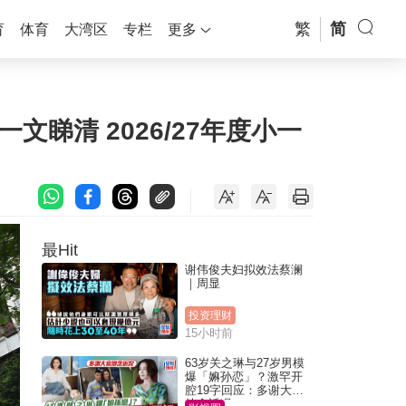
繁
简
育
体育
大湾区
专栏
更多
文睇清 2026/27年度小一
最Hit
谢伟俊夫妇拟效法蔡澜
｜周显
投资理财
15小时前
63岁关之琳与27岁男模
爆「嫲孙恋」？激罕开
腔19字回应：多谢大家
挂念近况