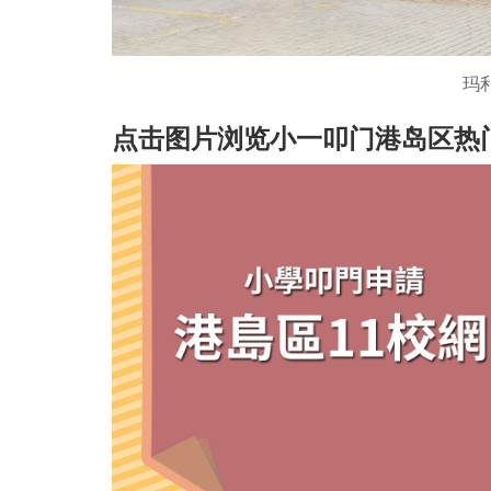
玛
点击图片浏览小一叩门港岛区热