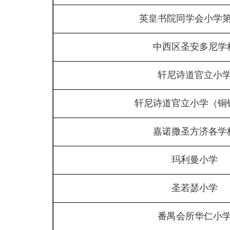
英皇书院同学会小学
中西区圣安多尼学
轩尼诗道官立小
轩尼诗道官立小学（铜
嘉诺撒圣方济各学
玛利曼小学
圣若瑟小学
番禺会所华仁小