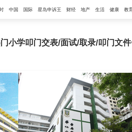
时
中国
国际
星岛申诉王
财经
地产
生活
健康
教
门小学叩门交表/面试/取录/叩门文件一