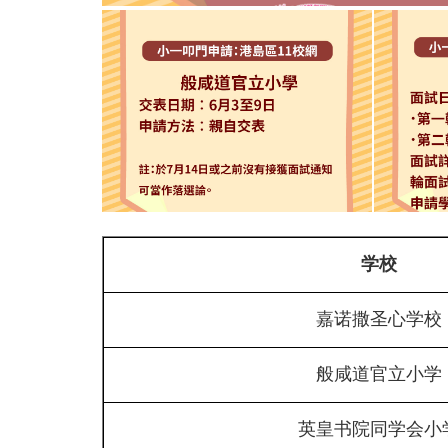
学校
嘉诺撒圣心学校
般咸道官立小学
英皇书院同学会小