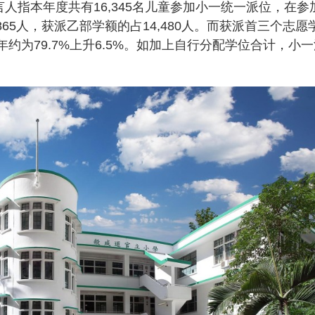
发言人指本年度共有16,345名儿童参加小一统一派位，在参
65人，获派乙部学额的占14,480人。而获派首三个志愿
去年约为79.7%上升6.5%。如加上自行分配学位合计，小