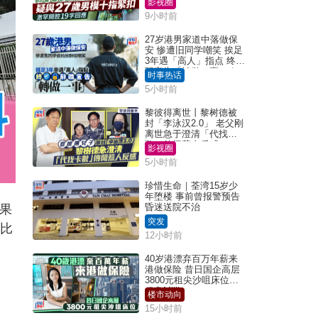
影视圈
9小时前
27岁港男家道中落做保
安 惨遭旧同学嘲笑 挨足
3年遇「高人」指点 终辞
职宣告「转做一事」｜
时事热话
Juicy叮
5小时前
黎彼得离世丨黎树德被
封「李泳汉2.0」 老父刚
离世急于澄清「代找卡
数」传闻惹人反感
影视圈
5小时前
珍惜生命｜荃湾15岁少
年堕楼 事前曾报警预告
昏迷送院不治
结果
突发
，比
12小时前
40岁港漂弃百万年薪来
港做保险 昔日国企高层
3800元租尖沙咀床位｜
租盘Million
楼市动向
15小时前