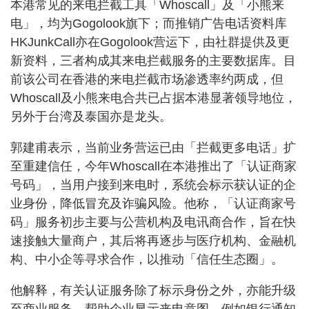
本港常见的来电拦截工具「Whoscall」及「小熊来
电」，均为Gogolook旗下；而推销广告电话资料库
HKJunkCall亦在Gogolook营运下，由社群提供及更
新资料，三者构成其来电拦截服务的主要数据库。目
前该公司在香港的来电拦截市场渗透率约两成，但
Whoscall及小熊来电合共已占据本港显著领导地位，
另外于台湾及泰国亦是龙头。
郭建甫表示，当前业务营运已由「拦截更多电话」扩
至重建信任，今年Whoscall在本港推出了「认证商家
号码」，当用户接到来电时，系统会标示获认证的企
业身份，降低冒充及诈骗风险。他称，「认证商家号
码」服务初步主要与公营机构及电讯商合作，旨在快
速接触大量商户，其后将再逐步与医疗机构、金融机
构、中小企等寻求合作，以推动「信任生态圈」。
他解释，有关认证服务除了标示身份之外，亦能升级
至商业服务，帮助企业显示来电意图，例如银行通知