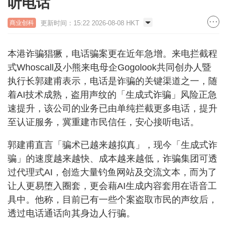
听电话
更新时间：15:22 2026-08-08 HKT
商业创科
本港诈骗猖獗，电话骗案更在近年急增。来电拦截程
式Whoscall及小熊来电母企Gogolook共同创办人暨
执行长郭建甫表示，电话是诈骗的关键渠道之一，随
着AI技术成熟，盗用声纹的「生成式诈骗」风险正急
速提升，该公司的业务已由单纯拦截更多电话，提升
至认证服务，冀重建市民信任，安心接听电话。
郭建甫直言「骗术已越来越拟真」，现今「生成式诈
骗」的速度越来越快、成本越来越低，诈骗集团可透
过代理式AI，创造大量钓鱼网站及交流文本，而为了
让人更易堕入圈套，更会藉AI生成内容套用在语音工
具中。他称，目前已有一些个案盗取市民的声纹后，
透过电话通话向其身边人行骗。