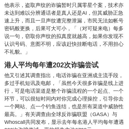
他表示，盗取声纹的诈骗暂时只属零星个案，技术亦
未达到难以分辨通话者是真人还是AI，但其威胁正急
速上升，而且一旦声纹遭完整泄漏，市民无法如帐号
密码般更换，后果可大可小，「（对可疑来电）每多
说一句，窃取你声纹的拟真度就越高，如果你发现不
认识号码、意图不明，应该赶快挂断电话，不用担心
不礼貌。」
港人平均每年遭202次诈骗尝试
他又引述其调查指出，电话诈骗在亚洲成主流手段，
多过手机短讯及电邮，「虽然今天很多诈骗是线上进
行，可是电话渠道是整个诈骗流程的一个起点、一个
环节，可以很短时间内对你完成心理操控，引导你去
一个网站、点一个钓鱼连结，也是所有渠道中威胁性
最高。」有关调查由全球反诈骗联盟（GASA）与
Whoscall共同发布，显示去年每名港人平均每年遭遇