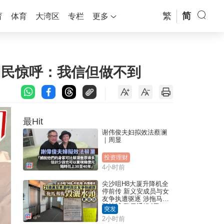
繁
简
育
体育
大湾区
专栏
更多
！网民惊呼：我信但做不到
最Hit
谢伟俊夫妇拟效法蔡澜
｜周显
投资理财
4小时前
尖沙咀H8大厦升降机全
停前传 新义安成员与女
友争执遭驱逐 涉拖马刑
毁被捕 警另通缉4男
突发
2小时前