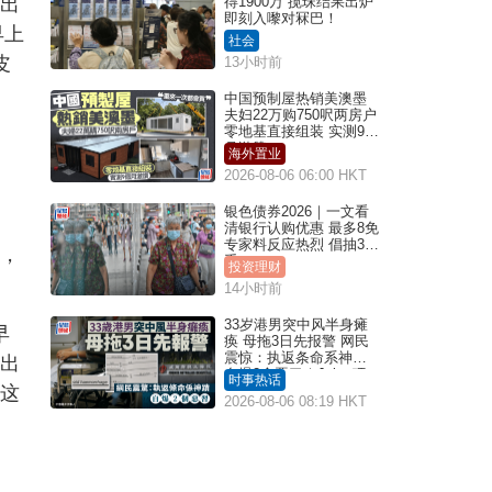
始出
得1900万 搅珠结果出炉
即刻入嚟对冧巴！
早上
社会
皮
13小时前
中国预制屋热销美澳墨
夫妇22万购750呎两房户
零地基直接组装 实测9个
月激赞
海外置业
2026-08-06 06:00 HKT
银色债券2026｜一文看
清银行认购优惠 最多8免
专家料反应热烈 倡抽30
时，
手
投资理财
14小时前
33岁港男突中风半身瘫
早
痪 母拖3日先报警 网民
震惊：执返条命系神迹
不出
自爆2个恶习｜Juicy叮
时事热话
。这
2026-08-06 08:19 HKT