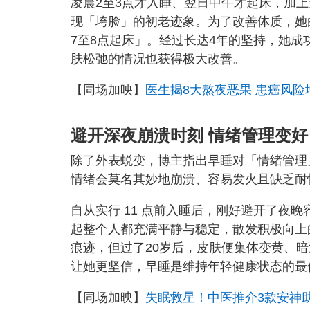
凌晨2至3点才入睡、翌日中午才起床，加
现「垮脸」的初老迹象。为了改善体质，她由
7至8点起床」。经过长达4年的坚持，她
肤松弛的情况也获得极大改善。
【同场加映】
医生揭8大熬夜恶果 患癌风险增
避开深夜崩溃时刻
情绪管理变好
除了外表蜕变，博主指出早睡对「情绪管理
情绪会莫名其妙地崩溃、容易发火且缺乏耐
自从实行 11 点前入睡后，刚好避开了夜
起整个人都充满平静与稳定，散发积极向上
痕迹，但过了20岁后，皮肤便集体变黄、
让她更坚信，早睡是维持年轻健康状态的最
【同场加映】
失眠救星！中医推介3款安神助