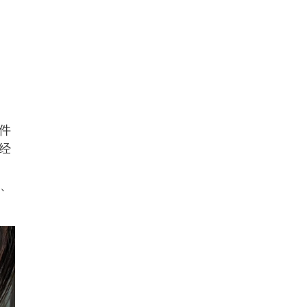
件
经
睡、