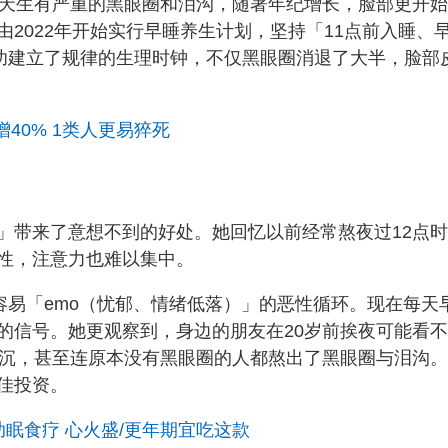
上天生有严重的黑眼圈和泪沟，随著年纪增长，脸部更开
2022年开始实行早睡养生计划，坚持「11点前入睡、
成功建立了规律的生理时钟，不仅黑眼圈消退了大半，脸部
40% 1类人更易猝死
」带来了意想不到的好处。她回忆以前经常熬夜过12点
性，注意力也难以集中。
晚容易「emo（忧郁、情绪低落）」的恶性循环。现在每天
的信号。她更观察到，身边的朋友在20岁前挨夜可能看
暗沉，甚至连原本没有黑眼圈的人都熬出了黑眼圈与泪沟
佳投资。
眠食疗 心火盛/更年期宜吃这款