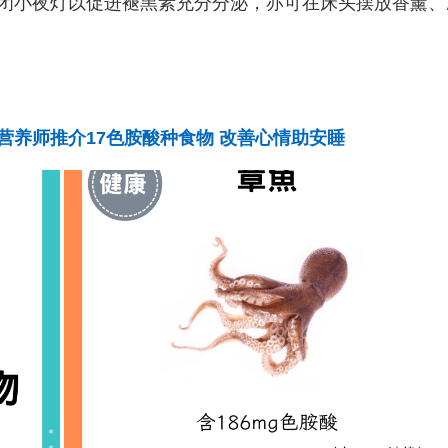
闭小夜灯以促进褪黑素充分分泌，亦可在床头摆放香薰、
养师推介17色胺酸种食物 改善心情助安睡