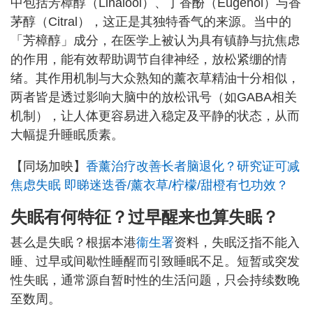
中包括芳樟醇（Linalool）、丁香酚（Eugenol）与香
茅醇（Citral），这正是其独特香气的来源。当中的
「芳樟醇」成分，在医学上被认为具有镇静与抗焦虑
的作用，能有效帮助调节自律神经，放松紧绷的情
绪。其作用机制与大众熟知的薰衣草精油十分相似，
两者皆是透过影响大脑中的放松讯号（如GABA相关
机制），让人体更容易进入稳定及平静的状态，从而
大幅提升睡眠质素。
【同场加映】
香薰治疗改善长者脑退化？研究证可减
焦虑失眠 即睇迷迭香/薰衣草/柠檬/甜橙有乜功效？
失眠有何特征？过早醒来也算失眠？
甚么是失眠？根据本港
衞生署
资料，失眠泛指不能入
睡、过早或间歇性睡醒而引致睡眠不足。短暂或突发
性失眠，通常源自暂时性的生活问题，只会持续数晚
至数周。