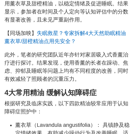
用薰衣草及甜橙精油，以稳定情绪及促进睡眠。结果
显示，参加者在时间及个人定向等认知评估中的分数
有显著改善，且未见严重副作用。
【同场加映】
失眠救星？专家拆解4大天然助眠精油
薰衣草/甜橙精油点用先安全？
此外，笔者的研究团队近年亦针对家居吸入式香薰治
疗进行探讨。结果发现，使用香薰的长者在躁动、焦
虑、抑郁及睡眠等问题上均有不同程度的改善，同时
有效减轻了照顾者的沉重压力。
4大常用精油 缓解
认知障碍症
根据研究及临床实践，以下四款精油较常应用于认知
障碍症照护中：
薰衣草（Lavandula angustifolia）： 具镇静及稳
定情绪效果，有助减少躁动行为及改善睡眠，适