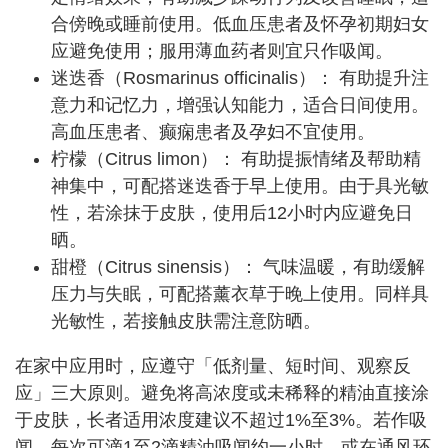
合傍晚或睡前使用。低血压患者及怀孕初期妇女
应避免使用；服用薄血药者则宜只作吸闻。
迷迭香（Rosmarinus officinalis）： 有助提升注
意力和记忆力，增强认知能力，适合日间使用。
高血压患者、癫痫患者及孕妇不宜使用。
柠檬（Citrus limon）： 有助提振情绪及帮助精
神集中，可配搭迷迭香于早上使用。由于具光敏
性，若涂抹于皮肤，使用后12小时内应避免日
晒。
甜橙（Citrus sinensis）： 气味温暖，有助缓解
压力与失眠，可配搭薰衣草于晚上使用。同样具
光敏性，若接触皮肤需注意防晒。
在家中应用时，应遵守「低剂量、短时间、观察反
应」三大原则。避免将高浓度或未稀释的精油直接涂
于皮肤，长者适用浓度建议不超过1%至3%。若作吸
闻，每次可滴1至2滴精油吸闻约一小时，或在通风环