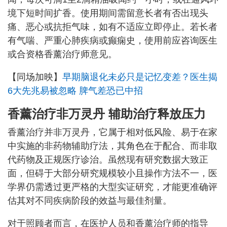
境下短时间扩香。使用期间需留意长者有否出现头
痛、恶心或抗拒气味，如有不适应立即停止。若长者
有气喘、严重心肺疾病或癫痫史，使用前应咨询医生
或合资格香薰治疗师意见。
【同场加映】
早期脑退化未必只是记忆变差？医生揭
6大先兆易被忽略 脾气差恐已中招
香薰治疗非万灵丹 辅助治疗释放压力
香薰治疗并非万灵丹，它属于相对低风险、易于在家
中实施的非药物辅助疗法，其角色在于配合、而非取
代药物及正规医疗诊治。虽然现有研究数据大致正
面，但碍于大部分研究规模较小且操作方法不一，医
学界仍需透过更严格的大型实证研究，才能更准确评
估其对不同疾病阶段的效益与最佳剂量。
对于照顾者而言，在医护人员和香薰治疗师的指导