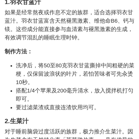
1.羽衣甘蓝汁
如果是经常熬夜或作息不定的族群，适合选择羽衣甘
蓝汁。羽衣甘蓝富含天然褪黑激素、维他命B6、钙与
镁。这些成分能直接参与血清素与褪黑激素的生成，
有效调节混乱的睡眠生理时钟。
制作方法：
洗净后，将50至80克羽衣甘蓝撕掉中间粗硬的菜
梗，仅保留波浪状的叶片，若怕苦味者可先汆烫
10秒。
搭配1/4个苹果及200毫升清水，放入搅拌机打匀
即可。
要过滤菜渣或直接连渣饮用均可。
2.生菜汁
对于睡前脑袋过度活跃的族群，极力推介生菜汁。因