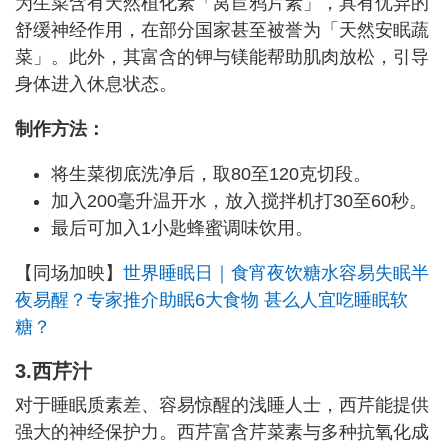
为生菜含有天然植化素「莴苣鸦片素」，具有优异的
舒缓神经作用，在部分国家甚至被誉为「天然安眠蔬
菜」。此外，其富含的钾与镁能帮助肌肉放松，引导
身体进入休息状态。
制作方法：
将生菜彻底洗净后，取80至120克切段。
加入200毫升温开水，放入搅拌机打30至60秒。
最后可加入1小匙蜂蜜调味饮用。
【同场加映】
世界睡眠日｜食宵夜饮糖水容易失眠半
夜易醒？专家推介助眠6大食物 甚么人宜吃睡眠软
糖？
3.西芹汁
对于睡眠质素差、容易惊醒的浅睡人士，西芹能提供
强大的神经保护力。西芹富含芹菜素与多种抗氧化成