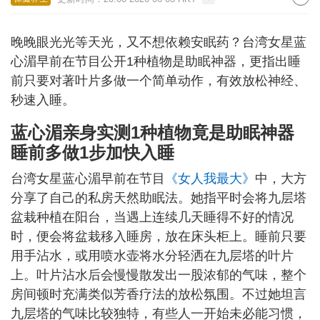
晚晚眼光光等天光，又不想依赖安眠药？台湾女星蓝
心湄早前在节目公开1种植物是助眠神器，更指出睡
前只要对著叶片多做一个简单动作，有效放松神经、
秒速入睡。
蓝心湄亲身实测1种植物竟是助眠神器
睡前多做1步加快入睡
台湾女星蓝心湄早前在节目
《女人我最大》
中，大方
分享了自己的私房天然助眠法。她指平时会将九层塔
盆栽种植在阳台，当遇上连续几天睡得不好的情况
时，便会将盆栽移入睡房，放在床头柜上。睡前只要
用手沾水，或用喷水壶将水分轻洒在九层塔的叶片
上。叶片沾水后会慢慢散发出一股浓郁的气味，整个
房间顿时充满类似芳香疗法的放松氛围。不过她坦言
九层塔的气味比较独特，有些人一开始未必能习惯，