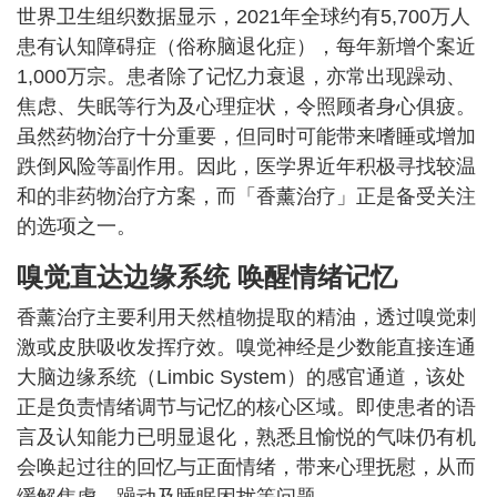
世界卫生组织数据显示，2021年全球约有5,700万人
患有认知障碍症（俗称脑退化症），每年新增个案近
1,000万宗。患者除了记忆力衰退，亦常出现躁动、
焦虑、失眠等行为及心理症状，令照顾者身心俱疲。
虽然药物治疗十分重要，但同时可能带来嗜睡或增加
跌倒风险等副作用。因此，医学界近年积极寻找较温
和的非药物治疗方案，而「香薰治疗」正是备受关注
的选项之一。
嗅觉直达边缘系统 唤醒情绪记忆
香薰治疗主要利用天然植物提取的精油，透过嗅觉刺
激或皮肤吸收发挥疗效。嗅觉神经是少数能直接连通
大脑边缘系统（Limbic System）的感官通道，该处
正是负责情绪调节与记忆的核心区域。即使患者的语
言及认知能力已明显退化，熟悉且愉悦的气味仍有机
会唤起过往的回忆与正面情绪，带来心理抚慰，从而
缓解焦虑、躁动及睡眠困扰等问题。