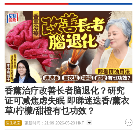
香薰治疗改善长者脑退化？研究
证可减焦虑失眠 即睇迷迭香/薰衣
草/柠檬/甜橙有乜功效？
更新时间：21:09 2026-05-20 HKT
医生教室