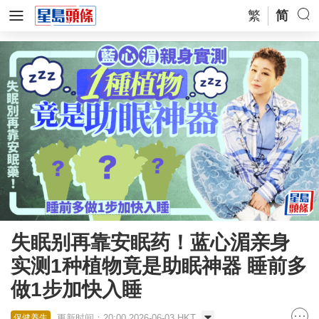
繁
简
失眠别再靠安眠药！蓝心湄亲身
实测1种植物竟是助眠神器 睡前多
做1步加快入睡
更新时间：20:00 2026-06-03 HKT
保健养生