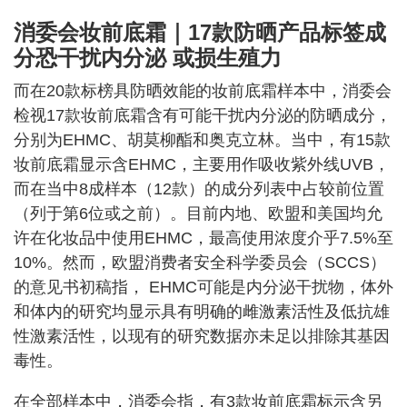
消委会妆前底霜｜17款
防晒
产品标签成
分恐干扰内分泌 或损生殖力
而在20款标榜具防晒效能的妆前底霜样本中，消委会
检视17款妆前底霜含有可能干扰内分泌的防晒成分，
分别为EHMC、胡莫柳酯和奥克立林。当中，有15款
妆前底霜显示含EHMC，主要用作吸收紫外线UVB，
而在当中8成样本（12款）的成分列表中占较前位置
（列于第6位或之前）。目前内地、欧盟和美国均允
许在化妆品中使用EHMC，最高使用浓度介乎7.5%至
10%。然而，欧盟消费者安全科学委员会（SCCS）
的意见书初稿指， EHMC可能是内分泌干扰物，体外
和体内的研究均显示具有明确的雌激素活性及低抗雄
性激素活性，以现有的研究数据亦未足以排除其基因
毒性。
在全部样本中，消委会指，有3款妆前底霜标示含另