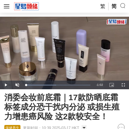
繁
简
Remaining
-
1:02
Loaded
:
Play
Unmute
Picture-
Full
46.85%
in-
Picture
Time
消委会妆前底霜｜17款防晒底霜
标签成分恐干扰内分泌 或损生殖
力增患癌风险 这2款较安全！
更新时间：10:39 2025-03-17 HKT
保健养生