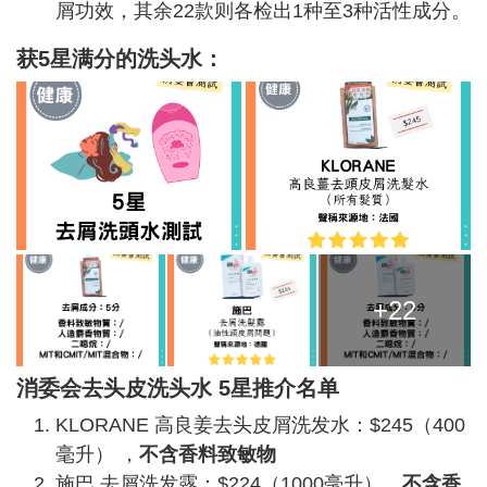
屑功效，其余22款则各检出1种至3种活性成分。
获5星满分的洗头水：
+22
消委会去头皮洗头水 5星推介名单
KLORANE 高良姜去头皮屑洗发水：$245（400
毫升） ，
不含香料致敏物
施巴 去屑洗发露：$224（1000毫升），
不含香