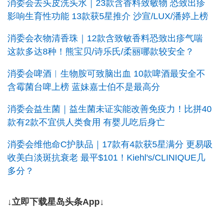
消委会去头皮洗头水｜23款含香料致敏物 恐致出疹
影响生育性功能 13款获5星推介 沙宣/LUX/潘婷上榜
消委会衣物清香珠｜12款含致敏香料恐致出疹气喘
这款多达8种！熊宝贝/诗乐氏/柔丽哪款较安全？
消委会啤酒︱生物胺可致脑出血 10款啤酒最安全不
含霉菌台啤上榜 蓝妹嘉士伯不是最高分
消委会益生菌｜益生菌未证实能改善免疫力！比拼40
款有2款不宜供人类食用 有婴儿吃后身亡
消委会维他命C护肤品｜17款有4款获5星满分 更易吸
收美白淡斑抗衰老 最平$101！Kiehl's/CLINIQUE几
多分？
↓立即下载星岛头条App↓