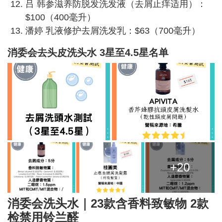
吕 韩参滋养防脱发洗发液（去屑止痒适用）：
$100（400毫升）
潘婷 乳液修护去屑洗发乳：$63（700毫升）
消委会去头皮洗头水 3星至4.5星名单
+20
消委会洗头水｜23款含香料致敏物 2款
检禁用铃兰醛