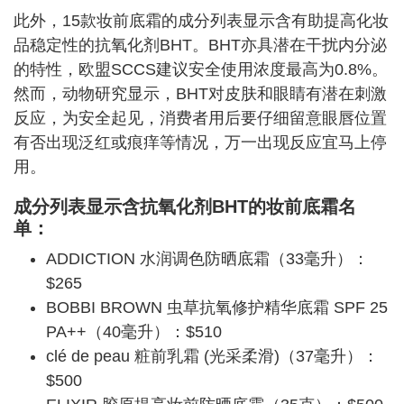
此外，15款妆前底霜的成分列表显示含有助提高化妆
品稳定性的抗氧化剂BHT。BHT亦具潜在干扰内分泌
的特性，欧盟SCCS建议安全使用浓度最高为0.8%。
然而，动物研究显示，BHT对皮肤和眼睛有潜在刺激
反应，为安全起见，消费者用后要仔细留意眼唇位置
有否出现泛红或痕痒等情况，万一出现反应宜马上停
用。
成分列表显示
含抗氧化剂BHT的妆前底霜名
单：
ADDICTION 水润调色防晒底霜（33毫升）：
$265
BOBBI BROWN 虫草抗氧修护精华底霜 SPF 25
PA++（40毫升）：$510
clé de peau 粧前乳霜 (光采柔滑)（37毫升）：
$500