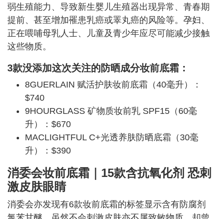
弱生殖能力、导致新生婴儿生殖器出现异常、青春期
提前、甚至增加罹患乳癌或睪丸癌的风险等。孕妇、
正在喂哺母乳人士、儿童及青少年应尽可能减少接触
这些物质。
3款没添加这次关注的防晒成分妆前底霜：
8GUERLAIN 赋活护肤妆前底霜（40毫升）：
$740
9HOURGLASS 矿物质妆前乳 SPF15（60毫
升）：$670
MACLIGHTFUL C+光透养肤防晒底霜（30毫
升）：$390
消委会
妆前底霜｜
15款含
抗氧化剂 恐刺
激皮肤眼睛
消委会亦发现有6款妆前底霜的标签显示含有防腐剂
氯苯甘醚，虽然不会刺激皮肤亦不属致敏物质，却曾