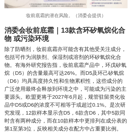
妆前底霜的潜在风险。（消委会提供）
消委会妆前底霜｜13款含环矽氧烷化合
物 或污染环境
除了防晒剂，妆前底霜亦可能含有其他受关注成分，
包括可作为润肤剂、保湿剂或溶剂的环矽氧烷化合
物。有海外研究报告指，妆前底霜产品中，环戊矽氧
烷（D5）的含量最高可达26%。而D5及环己矽氧烷
（D6）均具高度持久性和生物累积性，这些成分的
广泛使用最终会释放到环境之中，可能成为污染的主
要源头。欧盟更将于2027年6月起，规管驻留类化妆
品中D5或D6的浓度不可相等于或超过0.1%。是次研
究发现，12款样本显示含D5，6款含D6，其中5款同
时含有两种成分，而在10款样本中更排列在成分表的
第1至第3位，反映相关成分在配方中占重要比例。