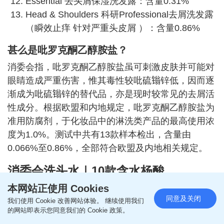
Essential 去头屑保湿洗发露：含量0.31%
Head & Shoulders 科研Professional去屑洗发露
（瞬效止痒 针对严重头皮屑 ）：含量0.86%
甚么是吡罗克酮乙醇胺盐？
消委会指，吡罗克酮乙醇胺盐虽可刺激皮肤并可能对
眼睛造成严重伤害，惟其毒性较吡硫𬭩锌低，因而逐
渐成为吡硫𬭩锌的替代品，亦是现时较常见的去屑活
性成分。根据欧盟和内地规定，吡罗克酮乙醇胺盐为
准用防腐剂，于化妆品中的淋洗类产品的最高使用浓
度为1.0%。测试中共有13款样本检出，含量由
0.066%至0.86%，全部符合欧盟及内地相关规定。
消委会洗头水｜10款含水杨酸
本网站正使用 Cookies
BIODERMA 净化头皮护理洗发乳 NODE DS+：
同意及关闭
我们使用 Cookie 改善网站体验。 继续使用我们
含量0.44%
的网站即表示您同意我们的 Cookie 政策。
L'ORÉAL PARiS 茶树植萃去屑净油洗发露（适