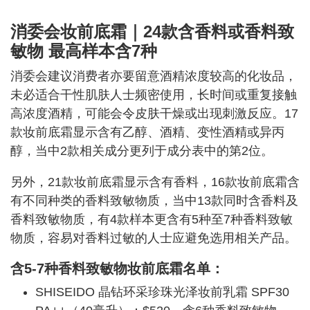
消委会妆前底霜｜24款含香料或香料致
敏物 最高样本含7种
消委会建议消费者亦要留意酒精浓度较高的化妆品，
未必适合干性肌肤人士频密使用，长时间或重复接触
高浓度酒精，可能会令皮肤干燥或出现刺激反应。17
款妆前底霜显示含有乙醇、酒精、变性酒精或异丙
醇，当中2款相关成分更列于成分表中的第2位。
另外，21款妆前底霜显示含有香料，16款妆前底霜含
有不同种类的香料致敏物质，当中13款同时含香料及
香料致敏物质，有4款样本更含有5种至7种香料致敏
物质，容易对香料过敏的人士应避免选用相关产品。
含5-7种香料致敏物妆前底霜名单：
SHISEIDO 晶钻环采珍珠光泽妆前乳霜 SPF30