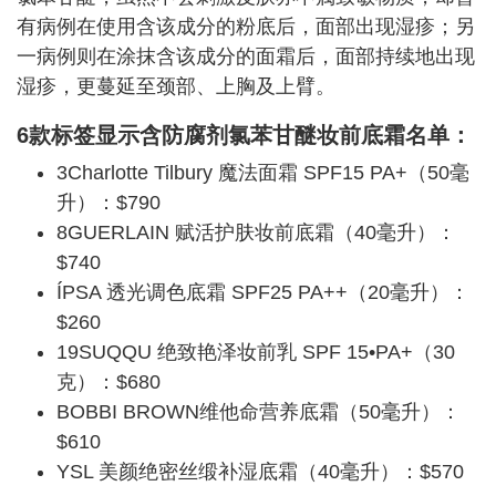
有病例在使用含该成分的粉底后，面部出现湿疹；另
一病例则在涂抹含该成分的面霜后，面部持续地出现
湿疹，更蔓延至颈部、上胸及上臂。
6款标签显示含防腐剂氯苯甘醚妆前底霜名单：
3Charlotte Tilbury 魔法面霜 SPF15 PA+（50毫
升）：$790
8GUERLAIN 赋活护肤妆前底霜（40毫升）：
$740
ÍPSA 透光调色底霜 SPF25 PA++（20毫升）：
$260
19SUQQU 绝致艳泽妆前乳 SPF 15•PA+（30
克）：$680
BOBBI BROWN维他命营养底霜（50毫升）：
$610
YSL 美颜绝密丝缎补湿底霜（40毫升）：$570