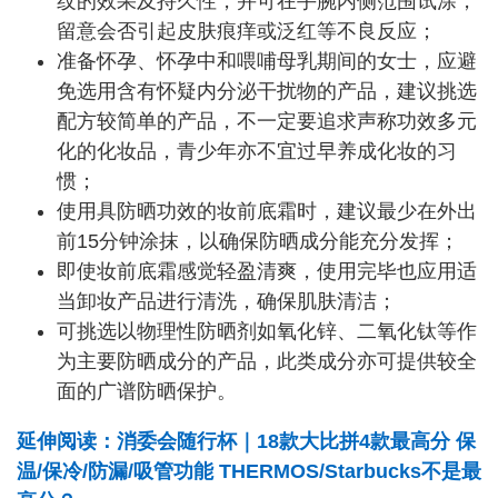
纹的效果及持久性，并可在手腕内侧范围试涂，
留意会否引起皮肤痕痒或泛红等不良反应；
准备怀孕、怀孕中和喂哺母乳期间的女士，应避
免选用含有怀疑内分泌干扰物的产品，建议挑选
配方较简单的产品，不一定要追求声称功效多元
化的化妆品，青少年亦不宜过早养成化妆的习
惯；
使用具防晒功效的妆前底霜时，建议最少在外出
前15分钟涂抹，以确保防晒成分能充分发挥；
即使妆前底霜感觉轻盈清爽，使用完毕也应用适
当卸妆产品进行清洗，确保肌肤清洁；
可挑选以物理性防晒剂如氧化锌、二氧化钛等作
为主要防晒成分的产品，此类成分亦可提供较全
面的广谱防晒保护。
延伸阅读：消委会随行杯｜18款大比拼4款最高分 保
温/保冷/防漏/吸管功能 THERMOS/Starbucks不是最