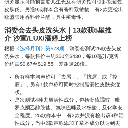
研究显示可能损害胎儿生长及有研究指可引起接触性
皮肤炎。另逾9成样本含有香料致敏物，有2款更检出
欧盟禁用香料铃兰醛，具生殖毒性。
消委会去头皮洗头水｜13款获5星推
介
沙宣/LUX/潘婷上榜
根据
《选择月刊》第578期
，消委会测试25款去头皮
洗头水，每瓶售价由约$50至$430，每10毫升/克售
价约由$0.67至$19.55，差距逾28倍。
所有样本均声称可「去屑」、「抗屑」或「控
屑」，另有1款声称可同时控制脂漏性皮肤炎症
状。
是次测试4种去屑活性成分，包括吡硫𬭩锌、吡
罗克酮乙醇胺盐、氯咪巴唑及水杨酸，及化学安
全程度。25款样本中，有3款并没有检出该4种活
性成分，当中2款声称添加了草本成分以达到去