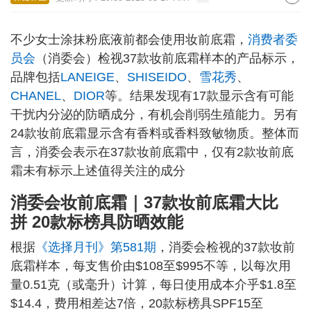
不少女士涂抹粉底液前都会使用妆前底霜，
消费者委
员会
（消委会）检视37款妆前底霜样本的产品标示，
品牌包括
LANEIGE
、
SHISEIDO
、
雪花秀
、
CHANEL
、
DIOR
等。结果发现有17款显示含有可能
干扰内分泌的防晒成分，有机会削弱生殖能力。另有
24款妆前底霜显示含有香料或香料致敏物质。整体而
言，消委会表示在37款妆前底霜中，仅有2款妆前底
霜未有标示上述值得关注的成分
消委会妆前底霜｜
37款妆前底霜大比
拼 20款标榜具防晒效能
根据
《选择月刊》第581期
，消委会检视的37款妆前
底霜样本，每支售价由$108至$995不等，以每次用
量0.51克（或毫升）计算，每日使用成本介乎$1.8至
$14.4，费用相差达7倍，20款标榜具SPF15至