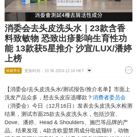
Loaded
:
Unmute
34.79%
消委会去头皮洗头水｜23款含香
料致敏物 恐致出疹影响生育性功
能 13款获5星推介 沙宣/LUX/潘婷
上榜
更新时间：10:36 2024-12-16 HKT
保健养生
【消委会/去头皮洗头水/测试报告/推介名单】市面上
洗发产品众多，想去头皮应选哪款？
消费者委员会
（消委会）今日（12月16日）发表去头皮洗头水检测
结果，测试市面25款去头皮洗头水，包括沙宣、
Dove、潘婷、Head & Shoulders、施巴等品牌的产
品。结果发现，4款含欧盟禁用成分吡硫𬭩锌，动物