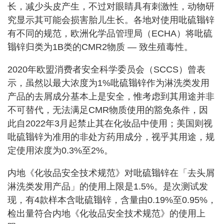
长，减少头皮产生，不过对眼睛具有刺激性，动物研
究显示其可能会损害胎儿生长。各地对使用吡硫𬭩锌
有不同的规范，欧洲化学品管理局（ECHA）将吡硫
𬭩锌归类为1B类的CMR2物质 — 致生殖毒性。
2020年欧盟消费者安全科学委员会（SCCS）曾表
示，虽然以最大浓度为1%吡硫𬭩锌作为淋洗类发用
产品的去屑成分基本上是安全，惟考虑到其用途并非
不可替代，无法满足CMR物质使用的豁免条件，因
此自2022年3月起禁止其在化妆品中使用；美国则视
吡硫𬭩锌为准用的非处方药用成分，视乎其用途，规
定使用浓度为0.3%至2%。
内地《化妆品安全技术规范》对吡硫𬭩锌在「去头屑
淋洗类发用产品」的使用上限是1.5%。是次测试发
现，有4款样本含吡硫𬭩锌，含量由0.19%至0.95%，
检出量符合内地《化妆品安全技术规范》的使用上