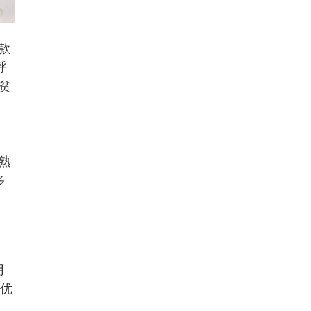
款
呼
贫
熟
多
月
饭优