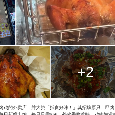
+2
烤鸡的外卖店，并大赞「抵食好味！」其招牌原只土匪烤
每日新鲜出炉，每只只需$56，外皮香脆惹味，鸡肉嫩滑