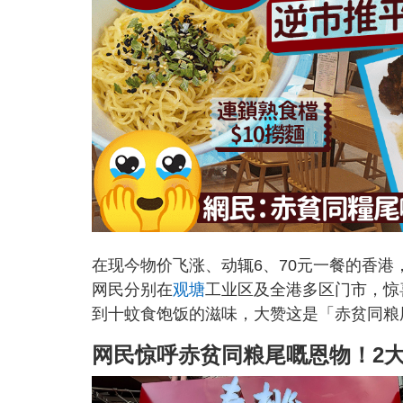
在现今物价飞涨、动辄6、70元一餐的香港
网民分别在
观塘
工业区及全港多区门市，惊
到十蚊食饱饭的滋味，大赞这是「赤贫同粮
网民惊呼赤贫同粮尾嘅恩物！2大