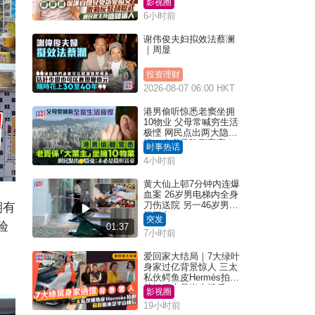
影视圈
6小时前
谢伟俊夫妇拟效法蔡澜
｜周显
投资理财
2026-08-07 06:00 HKT
港男偷听惊悉老窦坐拥
10物业 父母常喊穷生活
极悭 网民点出两大隐
忧：未必是隐形富豪｜
时事热话
Juicy叮
4小时前
黄大仙上邨7分钟内连爆
血案 26岁男电梯内全身
刀伤送院 另一46岁男倒
期有
毙平台
突发
验
01:37
7小时前
爱回家大结局｜7大绿叶
身家过亿背景惊人 三太
私伙鳄鱼皮Hermès拍剧
苏姐原来是半山楼后
影视圈
19小时前