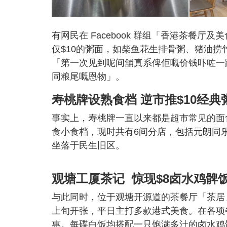
有网民在 Facebook 群组「香港茶餐
仅$10的粥面，如柴鱼花生排骨粥、猪油
「第一次见到呢间舖真系俾佢嘅价钱吓咗一
同粮尾嘅恩物」。
寿桃牌设熟食档 逆市推$10经典
事实上，寿桃牌一直以来都是超市常见的面
食小食档，现时共有6间分店，包括元朗同
坐落于民生旧区。
观塘工厦茶记 惊现$8卤水鸡髀
与此同时，位于观塘开源道的茶餐厅「茶居
上旬开张，平日主打多款港式美食。在各项
惠。每碟白饭均搭配一只饱满多汁的卤水鸡