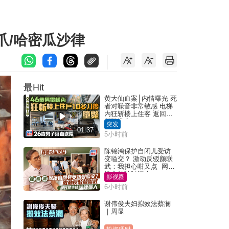
爪/哈密瓜沙律
最Hit
黄大仙血案│内情曝光 死
者对噪音非常敏感 电梯
内狂斩楼上住客 返回住
所堕楼亡
突发
01:37
5小时前
陈锦鸿保护自闭儿受访
变嗌交？ 激动反驳颜联
武：我担心咁又点 网民
批主持咄咄逼人
影视圈
6小时前
谢伟俊夫妇拟效法蔡澜
｜周显