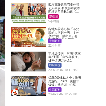
81岁高雄返港召集佳视
艺人茶叙 初代郭靖黄蓉
同框遇罗乐林勾起《神
雕侠侣》回忆杀
影视圈
5小时前
内地妈居港心得「不要
脸的人得到一切」！分
享3方面「豁出去」有著
数 网民：你好厉害
生活百科
22小时前
罕见遗传病｜河南4孩家
庭2子罹「自毁容貌症」
机率仅38万分之1
即时中国
2026-08-07 10:11 HKT
嫌$8000津贴太少？港男
失业报ERB呻「倒贴车
饭钱」遭培训中心怒轰
网民幽默教路：拣呢类
生活百科
课程唔会蚀...
2026-08-07 12:25 HKT