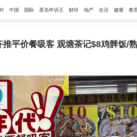
时
中国
国际
星岛申诉王
财经
地产
生活
健康
教
推平价餐吸客 观塘茶记$8鸡髀饭/熟