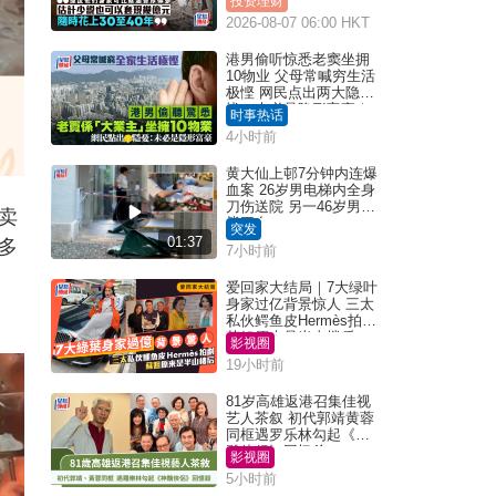
投资理财
2026-08-07 06:00 HKT
港男偷听惊悉老窦坐拥
10物业 父母常喊穷生活
极悭 网民点出两大隐
忧：未必是隐形富豪｜
时事热话
Juicy叮
4小时前
黄大仙上邨7分钟内连爆
血案 26岁男电梯内全身
刀伤送院 另一46岁男倒
卖
毙平台
突发
01:37
多
7小时前
爱回家大结局｜7大绿叶
身家过亿背景惊人 三太
私伙鳄鱼皮Hermès拍剧
苏姐原来是半山楼后
影视圈
19小时前
81岁高雄返港召集佳视
艺人茶叙 初代郭靖黄蓉
同框遇罗乐林勾起《神
雕侠侣》回忆杀
影视圈
5小时前