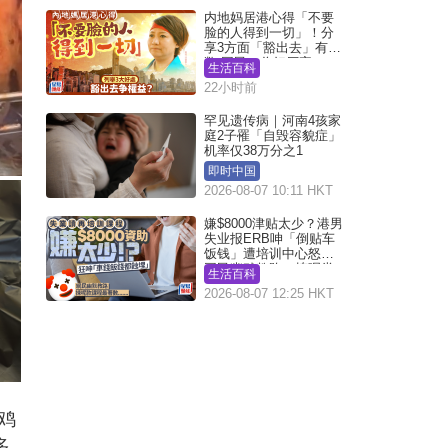
内地妈居港心得「不要
脸的人得到一切」！分
享3方面「豁出去」有著
数 网民：你好厉害
生活百科
22小时前
罕见遗传病｜河南4孩家
庭2子罹「自毁容貌症」
机率仅38万分之1
即时中国
2026-08-07 10:11 HKT
嫌$8000津贴太少？港男
失业报ERB呻「倒贴车
饭钱」遭培训中心怒轰
网民幽默教路：拣呢类
生活百科
课程唔会蚀...
2026-08-07 12:25 HKT
鸡
多