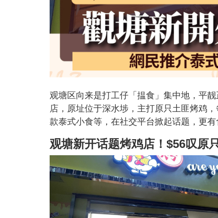
观塘区向来是打工仔「揾食」集中地，平靓
店，原址位于深水埗，主打原只土匪烤鸡，
款泰式小食等，在社交平台掀起话题，更有
观塘新开话题烤鸡店！$56叹原