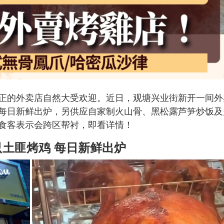
正的外卖店自然大受欢迎。近日，观塘兴业街新开一间外
每日新鲜出炉，另供应自家制火山骨、黑松露芦笋炒饭及
食客表示会跨区帮衬，即看详情！
只土匪烤鸡 每日新鲜出炉