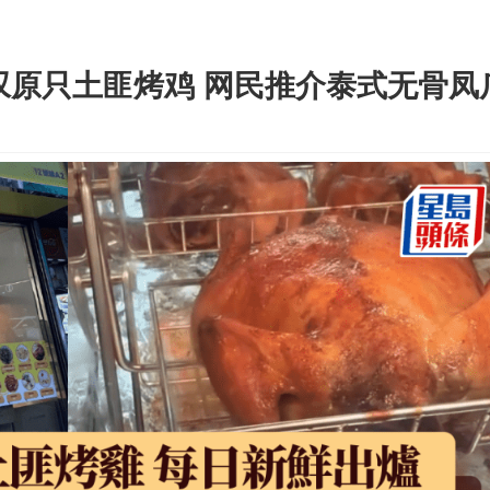
叹原只土匪烤鸡 网民推介泰式无骨凤