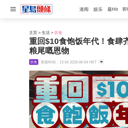
港闻
娱乐
最Hit
即
主页
生活
饮食
重回$10食饱饭年代！食肆齐
粮尾嘅恩物
更新时间：13:04 2026-06-04 HKT
饮食