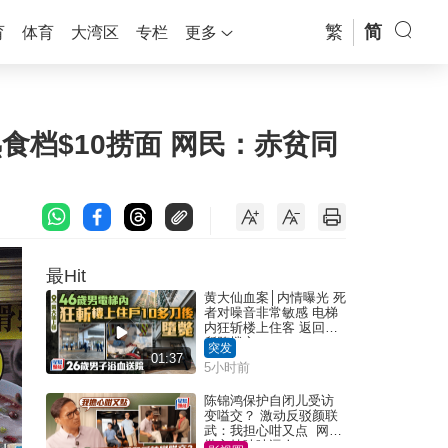
繁
简
育
体育
大湾区
专栏
更多
食档$10捞面 网民：赤贫同
最Hit
黄大仙血案│内情曝光 死
者对噪音非常敏感 电梯
内狂斩楼上住客 返回住
所堕楼亡
突发
01:37
5小时前
陈锦鸿保护自闭儿受访
变嗌交？ 激动反驳颜联
武：我担心咁又点 网民
批主持咄咄逼人