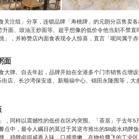
厅及美食关注组」分享，连锁品牌「寿桃牌」的元朗分店售卖各
捞竹升面、豉油王炒面等。超乎想像的低价令他当刻不禁直
跳」，并称赞店内面食表现令人惊喜，直言「呢间属于赤
粥面
食大牌。自去年起，品牌开始在全港多个门市销售点增设
乐街店、长沙湾保安道、新顺福中心、锦田永隆围等，大
饭
」，同样以震撼性的低价在区内突围。「茶居」于去年5
餐点中，最令人瞩目的莫过于其逆市推出的$8卤水鸡髀
髀，鸡髀卤得咸香入味，口感滑嫩，在物价腾飞的工业区