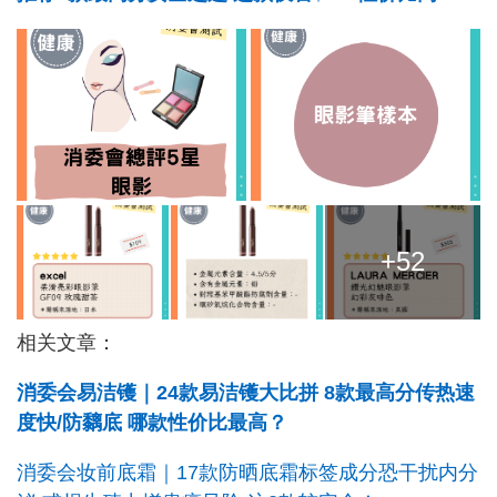
+52
相关文章：
消委会易洁镬｜24款易洁镬大比拼 8款最高分传热速
度快/防黐底 哪款性价比最高？
消委会妆前底霜｜17款防晒底霜标签成分恐干扰内分