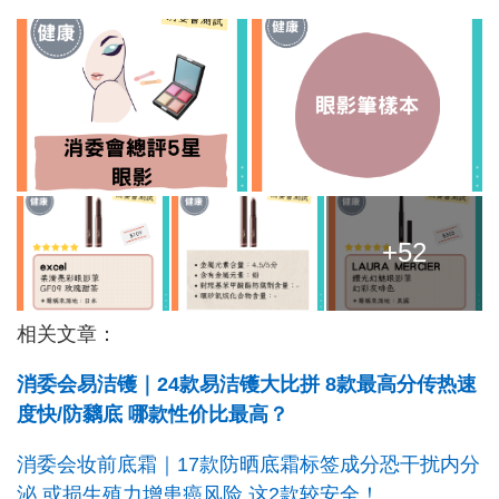
+52
相关文章：
消委会易洁镬｜24款易洁镬大比拼 8款最高分传热速
度快/防黐底 哪款性价比最高？
消委会妆前底霜｜17款防晒底霜标签成分恐干扰内分
泌 或损生殖力增患癌风险 这2款较安全！