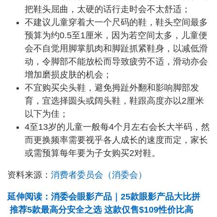
把鞋头屈曲，太硬的话行走时会不太舒适；
不建议儿童穿着大一个尺码的鞋，鞋头空间最多
预算为约0.5至1厘米，因为若空间太多，儿童便
会不自觉用脚掌肌肉和脚趾抓紧鞋身，以减低滑
动，令脚部不能放松而导致疲劳不适，滑动亦会
增加磨损皮肤的机会；
不宜购买尖头鞋，避免拇趾外翻和影响脚部发
育，宜选择圆头或阔头鞋，鞋跟高度亦以2厘米
以下为佳；
4至13岁的儿童一般每4个月左右会长大半码，然
而更换频率需要视乎各人成长的速度而定，家长
或需预算每年要为子女购买2对鞋。
资料来源：
消费者委员会（消委会）
延伸阅读：消委会眼影产品｜25款眼影产品大比拼
推荐5款最高分安全之选 这款仅售$109性价比高