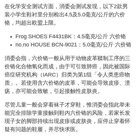
在化学安全测试方面，消委会测试发现，以下2款男
装小学生鞋衬里分别检出4.5及5.0毫克/公斤的六价
铬，均超出欧盟上限。
Frog SHOES F4431BK：4.5毫克/公斤 六价铬
no.no HOUSE BCN-9021：5.0毫克/公斤 六价铬
消委会指，六价铬一般从用于动物皮革鞣制工序的三
价铬化合物氧化而成，由于可引致肺癌，因此被国际
癌症研究机构（IARC）归类为第1组「令人类患癌物
质」。若使用含六价铬的皮革，可能会导致皮疹、溃
疡，亦可能会致敏，引起接触性皮肤炎。
尽管儿童一般会穿着袜子才穿鞋，惟消委会指此举未
能完全排除学童接触到鞋内六价铬的风险，若家长发
现子女的脚部持续出现皮疹或皮肤炎，应停止穿着怀
疑有问题的鞋履，并尽快求医。