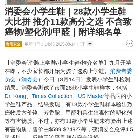
Loaded
:
Unmute
36.80%
消委会小学生鞋｜28款小学生鞋
大比拼 推介11款高分之选 不含致
癌物/塑化剂/甲醛｜附详细名单
更新时间：14:45 2025-08-14 HKT
食用安全
【消委会评测/上学鞋/小学生鞋/推介名单】九月开学
在即，不少家长都开始为孩子选购上学鞋。
消费者委
员会（消委会）
今日（8月14日）发表小学生鞋检测
结果。消委会测试了市面28款小学生鞋样本，包括
Dr. Kong
、
Times Collection
、
US Master
等品牌的小
学生鞋产品。结果发现，有13款小学生鞋样本验出致
癌物质六价铬、芳香胺、甲醛和具生殖毒性的塑化剂
等有害物质。不过，亦有11款小学生鞋未有验出上述
有害物质，售价由$599-$249不等，获消委会总评4.5
星或以上，反映无论平贵都有安全选择。