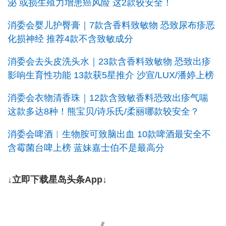
泌 或损生殖力增患癌风险 这2款较安全！
消委会婴儿护臀膏｜7款含香料致敏物 恐致尿布疹恶
化损神经 推荐4款不含致敏成分
消委会去头皮洗头水｜23款含香料致敏物 恐致出疹
影响生育性功能 13款获5星推介 沙宣/LUX/潘婷上榜
消委会衣物清香珠｜12款含致敏香料恐致出疹气喘
这款多达8种！熊宝贝/诗乐氏/柔丽哪款较安全？
消委会啤酒︱生物胺可致脑出血 10款啤酒最安全不
含霉菌台啤上榜 蓝妹嘉士伯不是最高分
↓立即下载星岛头条App↓