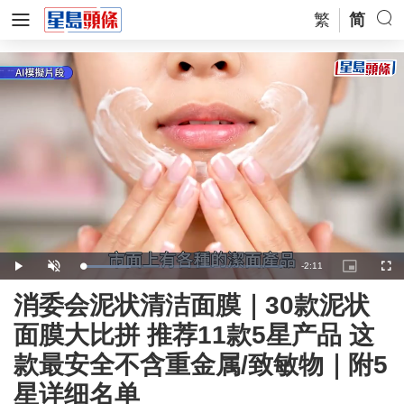
繁
简
Remaining
-
2:11
Loaded
:
Play
Unmute
Picture-
Full
24.59%
in-
Picture
Time
消委会泥状清洁面膜｜30款泥状
面膜大比拼 推荐11款5星产品 这
款最安全不含重金属/致敏物｜附5
星详细名单