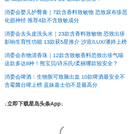
消委会婴儿护臀膏｜7款含香料致敏物 恐致尿布疹恶
化损神经 推荐4款不含致敏成分
消委会去头皮洗头水｜23款含香料致敏物 恐致出疹
影响生育性功能 13款获5星推介 沙宣/LUX/潘婷上榜
消委会衣物清香珠｜12款含致敏香料恐致出疹气喘
这款多达8种！熊宝贝/诗乐氏/柔丽哪款较安全？
消委会啤酒︱生物胺可致脑出血 10款啤酒最安全不
含霉菌台啤上榜 蓝妹嘉士伯不是最高分
↓立即下载星岛头条App↓