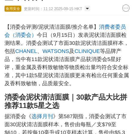
更新时间：11:12 2025-09-15 HKT
食用安全
【消委会评测/泥状清洁面膜/推介名单】
消费者委员
会（消委会）
今日（9月15日）发表泥状清洁面膜检
测结果。消委会测试了市面30款泥状清洁面膜样本，
包括
CHANEL
、
WATSONS
及
CLINIQUE
等品牌产
品，当中有11款泥状清洁面膜产品获消委会5星好
评，重金属及香料致敏物等物质检出量均符合安全标
准，其中1款5星泥状清洁面膜更未有检出任何重金属
及香料致敏物，品质最安全。
消委会泥状清洁面膜｜30款产品大比拼
推荐11款5星之选
据消委会《
选择月刊
》第587期指，消委会测试了市
面30泥状清洁面膜样本，售价由每瓶／支$79至
$610，若按每10毫升或10克样本计算，售价由$5.3