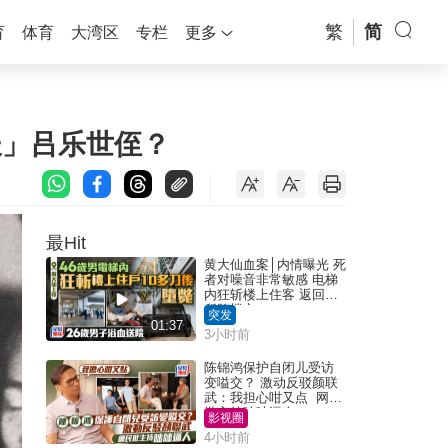
繁
简
育
体育
大湾区
专栏
更多
长」吕乐世侄？
最Hit
黄大仙血案│内情曝光 死
者对噪音非常敏感 电梯
内狂斩楼上住客 返回住
所堕楼亡
突发
01:37
3小时前
陈锦鸿保护自闭儿受访
变嗌交？ 激动反驳颜联
武：我担心咁又点 网民
批主持咄咄逼人
影视圈
4小时前