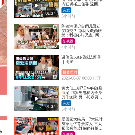
内狂斩楼上住客 返回住
所堕楼亡
突发
01:37
3小时前
陈锦鸿保护自闭儿受访
变嗌交？ 激动反驳颜联
武：我担心咁又点 网民
批主持咄咄逼人
影视圈
4小时前
谢伟俊夫妇拟效法蔡澜
｜周显
投资理财
2026-08-07 06:00 HKT
黄大仙上邨7分钟内连爆
血案 26岁男电梯内全身
刀伤送院 另一46岁男倒
毙平台
突发
01:37
5小时前
爱回家大结局｜7大绿叶
身家过亿背景惊人 三太
私伙鳄鱼皮Hermès拍剧
席
苏姐原来是半山楼后
影视圈