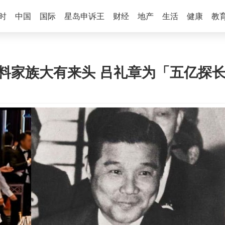
时
中国
国际
星岛申诉王
财经
地产
生活
健康
教
猛料家族大有来头 吕礼章为「五亿探