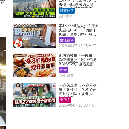
靠饮
10物业 父母常喊穷生活
极悭 网民点出两大隐
忧：未必是隐形富豪｜
时事热话
Juicy叮
2小时前
嫌$8000津贴太少？港男
失业报ERB呻「倒贴车
饭钱」遭培训中心怒轰
网民幽默教路：拣呢类
生活百科
课程唔会蚀...
2026-08-07 12:25 HKT
街坊酒楼推「平民价」
叹奢华盛宴！$9.8红烧
BB鸽/$28开边蒸龙虾 3
大晚餐超值优惠
饮食
20小时前
63岁关之琳与27岁男模
爆「嫲孙恋」？激罕开
腔19字回应：多谢大家
挂念近况
影视圈
2026-08-07 12:00 HKT