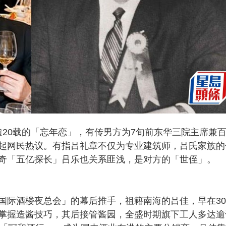
年差逾20载的「忘年恋」，有传男方为7旬前东华三院主席兼
起网民热议。有指吕礼章不仅为专业建筑师，吕氏家族的
奇「五亿探长」吕乐也关系匪浅，是对方的「世侄」。
国际酒楼夜总会」的幕后推手，祖籍南海的吕佳，早在3
掌握造酱技巧，其后接管酱园，全盛时期旗下工人多达逾