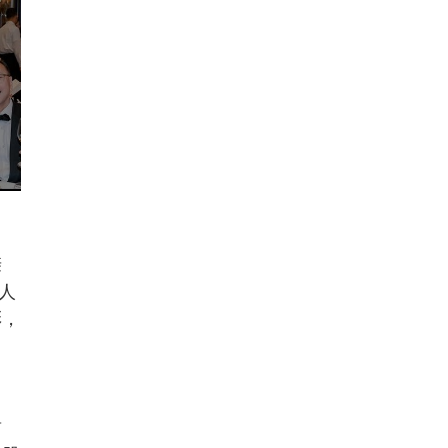
亲
人
彩，
前