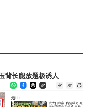
玉背长腿放题极诱人
最Hit
黄大仙血案│内情曝光 死
者对噪音非常敏感 电梯