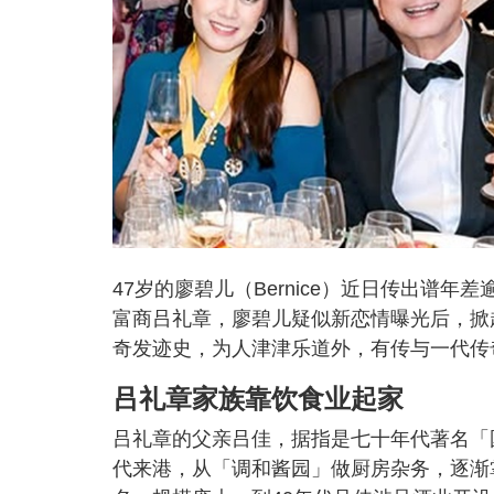
47岁的廖碧儿（Bernice）近日传出谱
富商吕礼章，廖碧儿疑似新恋情曝光后，掀
奇发迹史，为人津津乐道外，有传与一代传
吕礼章家族靠饮食业起家
吕礼章的父亲吕佳，据指是七十年代著名「
代来港，从「调和酱园」做厨房杂务，逐渐