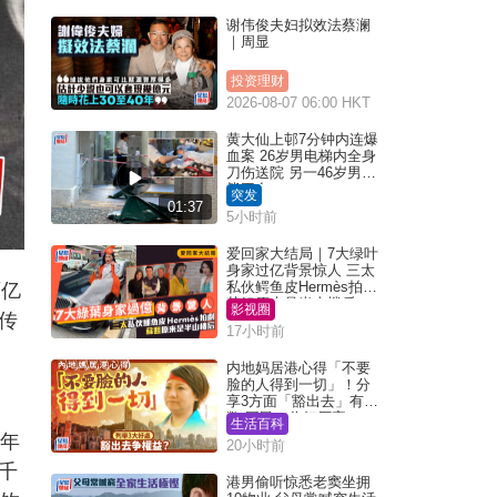
谢伟俊夫妇拟效法蔡澜
｜周显
投资理财
2026-08-07 06:00 HKT
黄大仙上邨7分钟内连爆
血案 26岁男电梯内全身
刀伤送院 另一46岁男倒
毙平台
突发
01:37
5小时前
爱回家大结局｜7大绿叶
身家过亿背景惊人 三太
私伙鳄鱼皮Hermès拍剧
百亿
苏姐原来是半山楼后
影视圈
传
17小时前
内地妈居港心得「不要
脸的人得到一切」！分
享3方面「豁出去」有著
数 网民：你好厉害
生活百科
0年
20小时前
千
港男偷听惊悉老窦坐拥