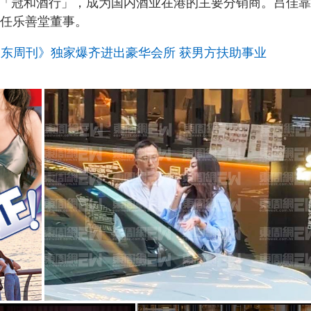
设「冠和酒行」，成为国内酒业在港的主要分销商。吕佳
兼任乐善堂董事。
《东周刊》独家爆齐进出豪华会所 获男方扶助事业