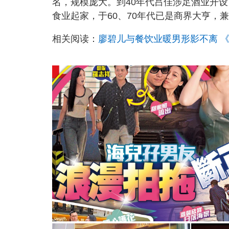
名，规模庞大。到40年代吕佳涉足酒业开
食业起家，于60、70年代已是商界大亨，
相关阅读：
廖碧儿与餐饮业暖男形影不离 