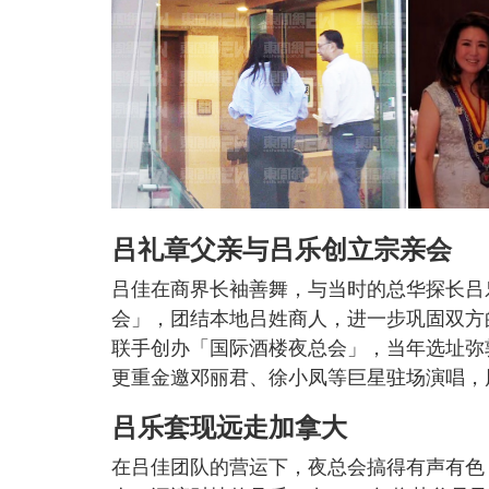
吕礼章父亲与吕乐创立宗亲会
吕佳在商界长袖善舞，与当时的总华探长吕
会」，团结本地吕姓商人，进一步巩固双方
联手创办「国际酒楼夜总会」，当年选址弥
更重金邀邓丽君、徐小凤等巨星驻场演唱，
吕乐套现远走加拿大
在吕佳团队的营运下，夜总会搞得有声有色