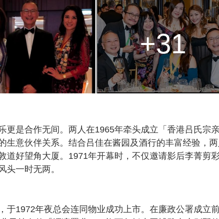
+31
乐更是合作无间。两人在1965年牵头成立「香港吕氏宗
的生意伙伴关系。结合吕佳在酱园及酒行的丰富经验，两
敦道好望角大厦。1971年开幕时，不仅邀请影后李菁剪
风头一时无两。
，于1972年夜总会连同物业成功上市。在廉政公署成立