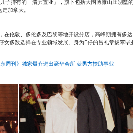
母及儿子持有的「渭滨置业」，旗下包括大围博雅山庄别墅
远走加拿大。
，在伦敦、多伦多及巴黎等地开设分店，高峰期拥有多达
仔女多数选择在专业领域发展。身为𡥧仔的吕礼章拔萃毕
《东周刊》独家爆齐进出豪华会所 获男方扶助事业