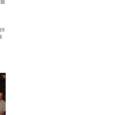
的股
15
业