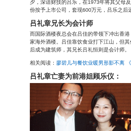
夕，深谙财技的吕乐，在1973年将其父
份按予上市公司，套现600万元，吕乐之后
吕礼章兄长为会计师
而国际酒楼夜总会在吕佳的带领下冲出香港
家海外酒楼。吕佳靠饮食业打下江山，但其
后成为建筑师，其兄长吕礼恒则是会计师。
相关阅读：
廖碧儿与餐饮业暖男形影不离 
吕礼章亡妻为前港姐顾乐仪：