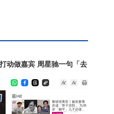
打动做嘉宾 周星驰一句「去
最Hit
黎彼得离世丨被前妻离
弃成「带子洪郎」 为38
岁「躺平」儿子还债多
年 曾盼寻伴侣度晚年