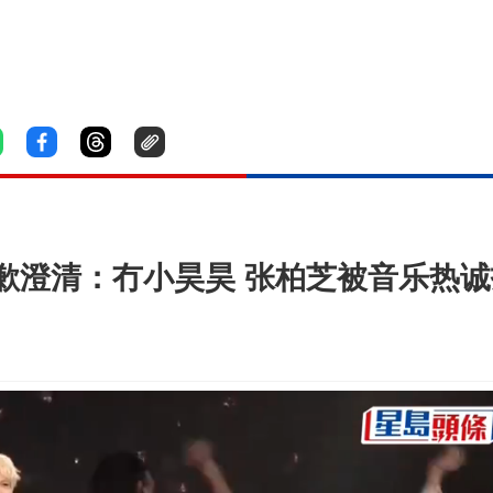
歉澄清：冇小昊昊 张柏芝被音乐热诚