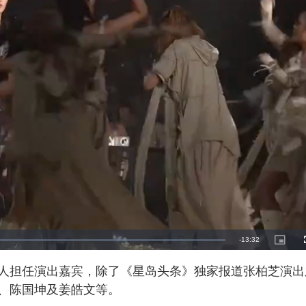
R
-
13:32
P
i
c
e
t
人担任演出嘉宾，除了《星岛头条》独家报道张柏芝演出
u
r
m
e
、陈国坤及姜皓文等。
-
i
a
n