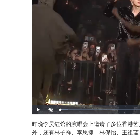
L
P
U
o
l
n
a
a
m
d
y
u
昨晚李昊红馆的演唱会上邀请了多位香港艺
e
t
d
e
:
外，还有林子祥、李思捷、林保怡、王祖蓝
4
.
2