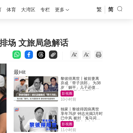
繁
简
育
体育
大湾区
专栏
更多
排场 文旅局急解话
最Hit
黎彼得离世丨被前妻离
弃成「带子洪郎」 为38
岁「躺平」儿子还债多
年 曾盼寻伴侣度晚年
影视圈
10小时前
独家丨黎彼得因病离世
享年76岁 钟志光揭3月时
已中风 被封「鬼马词
人」与许冠杰多合作
影视圈
11小时前