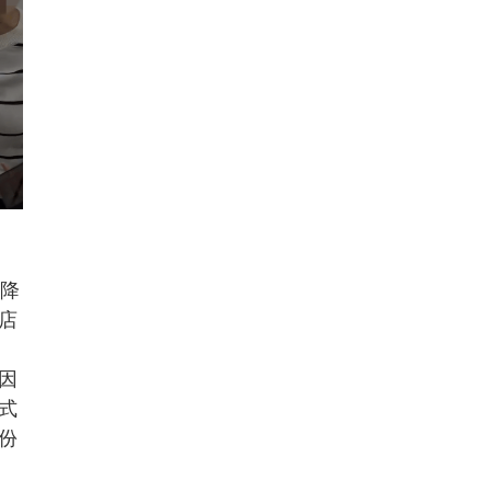
急降
店
因
式
份