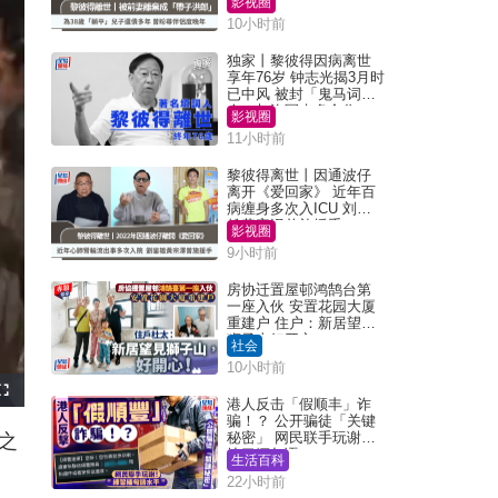
影视圈
10小时前
独家丨黎彼得因病离世
享年76岁 钟志光揭3月时
已中风 被封「鬼马词
人」与许冠杰多合作
影视圈
11小时前
黎彼得离世丨因通波仔
离开《爱回家》 近年百
病缠身多次入ICU 刘銮
雄黄宗泽曾施援手
影视圈
9小时前
房协迁置屋邨鸿鹄台第
一座入伙 安置花园大厦
重建户 住户：新居望见
狮子山好开心！
社会
10小时前
F
港人反击「假顺丰」诈
u
l
骗！？ 公开骗徒「关键
l
秘密」 网民联手玩谢：
之
s
c
练习缅甸语
生活百科
r
e
22小时前
e
n