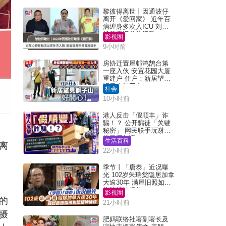
黎彼得离世丨因通波仔
离开《爱回家》 近年百
病缠身多次入ICU 刘銮
雄黄宗泽曾施援手
影视圈
9小时前
房协迁置屋邨鸿鹄台第
一座入伙 安置花园大厦
重建户 住户：新居望见
狮子山好开心！
社会
10小时前
港人反击「假顺丰」诈
骗！？ 公开骗徒「关键
秘密」 网民联手玩谢：
练习缅甸语
生活百科
离
22小时前
季节丨「唐泰」近况曝
光 102岁朱瑞棠隐居加拿
大逾30年 满屋旧照如博
物馆精神极佳
影视圈
的
21小时前
摄
肥妈联络社署副署长及