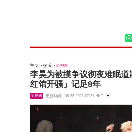
主页
娱乐
影视圈
李昊为被摸争议彻夜难眠道
红馆开骚」记足8年
更新时间：08:38 2026-07-31 HKT
影视圈