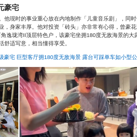
元豪宅
。他现时的事业重心放在内地制作「儿童音乐剧」，同时
业，身家丰厚。他对投资「砖头」亦非常有心得，曾豪花
角逸珑湾II顶层特色户，该豪宅坐拥180度无敌海景的大
活舒适写意，相当懂得享受。
级豪宅 巨型客厅拥180度无敌海景 露台可踩单车如小型