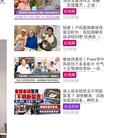
大
演协支援张伟文 亲解
「亚视魔咒」之谜：有
信心铁三角评审继续
影视圈
14小时前
独家丨卢宛茵揭黎彼得
最后时光：医院插喉有
痰讲唔到嘢 经典歌《浪
子心声》金句源自庙街
影视圈
睇相佬
3小时前
黎彼得离世丨Peter哥中
风前拍下多条影片 中气
十足预测世界杯 一语成
谶贴中西班牙夺冠
影视圈
10小时前
港人搭东铁惊见不明新
装置？ 港铁解画「试验
加装新设备」网民支
持：好似呢排先有
生活百科
18小时前