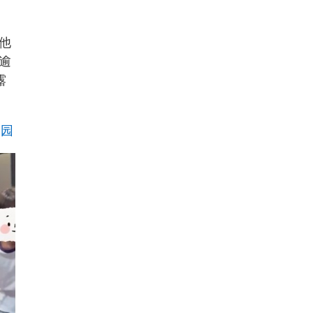
他
逾
露
公园