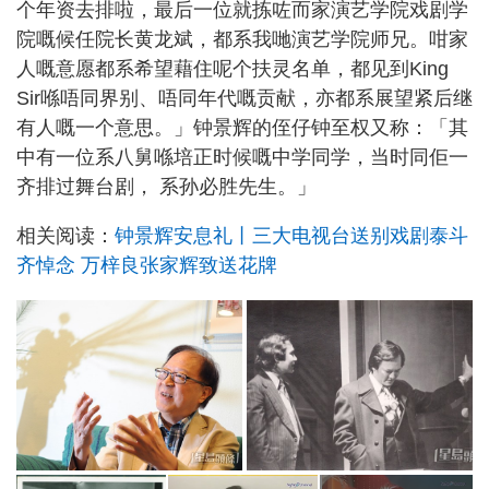
个年资去排啦，最后一位就拣咗而家演艺学院戏剧学
院嘅候任院长黄龙斌，都系我哋演艺学院师兄。咁家
人嘅意愿都系希望藉住呢个扶灵名单，都见到King
Sir喺唔同界别、唔同年代嘅贡献，亦都系展望紧后继
有人嘅一个意思。」钟景辉的侄仔钟至权又称：「其
中有一位系八舅喺培正时候嘅中学同学，当时同佢一
齐排过舞台剧， 系孙必胜先生。」
相关阅读：
钟景辉安息礼丨三大电视台送别戏剧泰斗
齐悼念 万梓良张家辉致送花牌