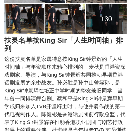
+30
扶灵名单按King Sir「人生时间轴」排
列
这份扶灵名单是家属特意按King Sir钟景辉的「人生
时间轴」与年资顺序来精心排列的，麦秋是香港资深
戏剧家、导演，与King Sir钟景辉共同推动早期香港
话剧发展的亲密战友。孙必胜是孙中山曾姪孙，是
King Sir钟景辉在培正中学时期的挚友兼旧同学，当
年曾一同排演舞台剧。蔡和平是King Sir钟景辉早期
学成归来加入TVB开疆辟土时，与他并肩作战的第一
代电视制作人。陈健彬是香港话剧团前行政总监，代
表了King Sir钟景辉在推动香港职业剧团与剧艺行政
发展上的重要伙伴。杜琪峰是当年报考TVB 艺员训练