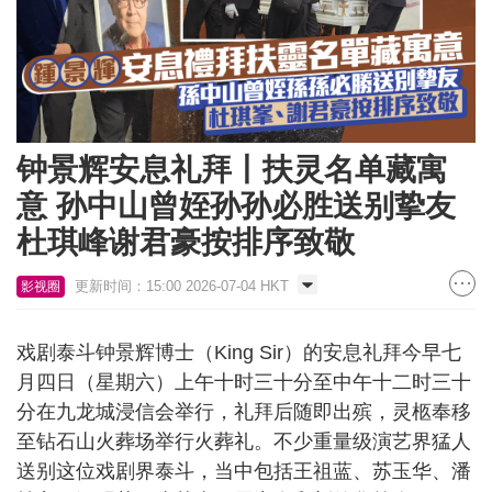
钟景辉安息礼拜丨扶灵名单藏寓
意 孙中山曾姪孙孙必胜送别挚友
杜琪峰谢君豪按排序致敬
更新时间：15:00 2026-07-04 HKT
影视圈
戏剧泰斗钟景辉博士（King Sir）的安息礼拜今早七
月四日（星期六）上午十时三十分至中午十二时三十
分在九龙城浸信会举行，礼拜后随即出殡，灵柩奉移
至钻石山火葬场举行火葬礼。不少重量级演艺界猛人
送别这位戏剧界泰斗，当中包括王祖蓝、苏玉华、潘