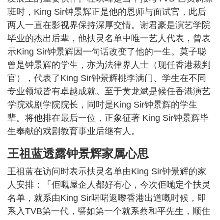
班时，King Sir钟景辉正是他的恩师与面试官，此后
两人一直在影视界保持深厚交情。谢君豪是演艺学院
毕业的杰出后辈，他扶灵名单中唯一艺人代表，曾表
示King Sir钟景辉因一句话改变了他的一生。莫子聪
曾是钟景辉的学生，亦为法律界人士（现任香港裁判
官），代表了King Sir钟景辉桃李满门、学生在不同
专业领域皆有卓越成就。至于黄龙斌是候任香港演艺
学院戏剧学院院长，同时是King Sir钟景辉的学生
辈。将他排在最后一位，正象征著 King Sir钟景辉毕
生奉献的戏剧教育事业后继有人。
王祖蓝透露钟景辉家属心思
王祖蓝在访问时表示扶灵名单由King Sir钟景辉的家
人安排：「佢嘅屋企人都好有心，今次佢哋定个扶灵
名单，就系由King Sir啱啱返嚟香港出道嘅时候，即
系入TVB第一代，譬如第一个就系蔡和平先生，顺住