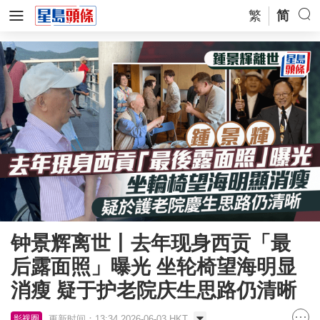
繁
简
钟景辉离世丨去年现身西贡「最
后露面照」曝光 坐轮椅望海明显
消瘦 疑于护老院庆生思路仍清晰
更新时间：13:34 2026-06-03 HKT
影视圈