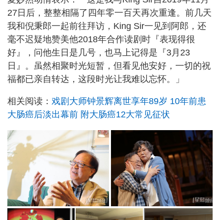
27日后，整整相隔了四年零一百天再次重逢。前几天
我和倪秉郎一起前往拜访，King Sir一见到阿郎，还
毫不迟疑地赞美他2018年合作读剧时『表现得很
好』，问他生日是几号，也马上记得是『3月23
日』。虽然相聚时光短暂，但看见他安好，一切的祝
福都已亲自转达，这段时光让我难以忘怀。」
相关阅读：
戏剧大师钟景辉离世享年89岁 10年前患
大肠癌后淡出幕前 附大肠癌12大常见征状