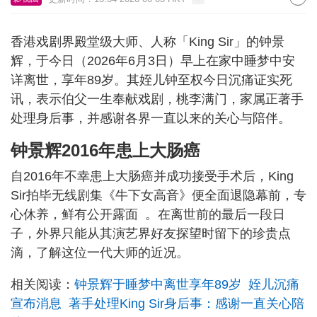
香港戏剧界殿堂级大师、人称「King Sir」的钟景
辉，于今日（2026年6月3日）早上在家中睡梦中安
详离世，享年89岁。其姪儿钟至权今日沉痛证实死
讯，表示伯父一生奉献戏剧，桃李满门，家属正著手
处理身后事，并感谢各界一直以来的关心与陪伴。
钟景辉2016年患上大肠癌
自2016年不幸患上大肠癌并成功接受手术后，King
Sir拍毕无线剧集《牛下女高音》便全面退隐幕前，专
心休养，鲜有公开露面 。在离世前的最后一段日
子，外界只能从其演艺界好友探望时留下的珍贵点
滴，了解这位一代大师的近况。
相关阅读：
钟景辉于睡梦中离世享年89岁 姪儿沉痛
宣布消息 著手处理King Sir身后事：感谢一直关心陪