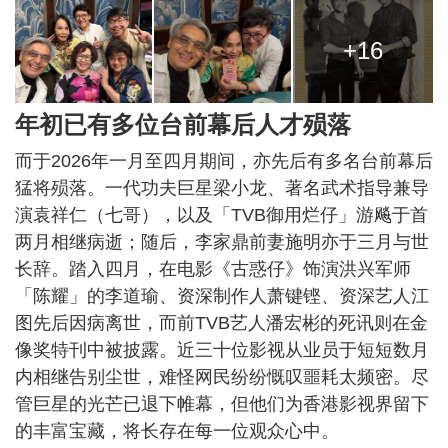
+16
年初已有多位台前幕后人才殒落
而于2026年一月至四月期间，亦先后有多名台前幕后
猛将殒落。一代功夫巨星梁小龙、著名武术指导兼导
演袁祥仁（七哥），以及「TVB御用烂仔」游飚于首
两月相继病逝；随后，李家鼎前妻施明亦于三月与世
长辞。踏入四月，在电影《古惑仔》饰演洪兴军师
「陈耀」的李道瑜、资深制作人萧键铿、资深艺人江
图先后因病离世，而前TVB艺人潘宏彬的死讯则在金
像奖特刊中被披露。近三十位影视从业员于短短数月
内相继告别尘世，难怪网民纷纷慨叹噩耗太频密。尽
管巨星的光芒已退下帷幕，但他们为香港影视界留下
的丰富宝藏，将长存在每一位观众心中。