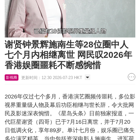
Loaded
:
Unmute
31.39%
谢贤钟景辉施南生等28位圈中人
七个月内相继离世 网民叹2026年
香港娱圈噩耗不断感惋惜
更新时间：12:30 2026-07-23 HKT
影视圈
2026年仅过七个多月，香港演艺圈频传噩耗，多位影
视界重量级人物及幕后功臣相继与世长辞，令大批网
民及影迷深表惋惜。《星岛头条》日前独家报道，一
代巨星谢贤（四哥）已于7月16日离世，并于7月20
日低调火化，享年89岁。单计七月份，娱乐圈已痛失
多位演艺精英，当中包括资深电影人施南生、进军荷