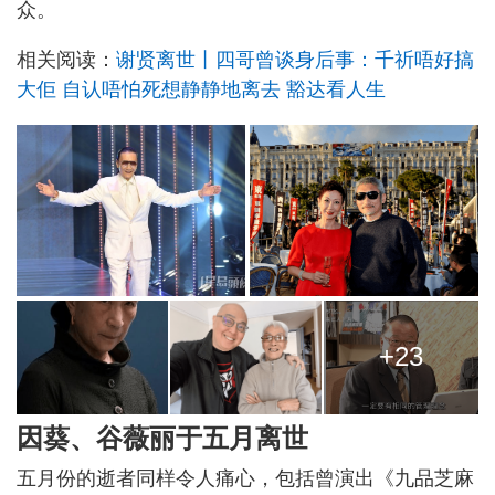
众。
相关阅读：
谢贤离世丨四哥曾谈身后事：千祈唔好搞
大佢 自认唔怕死想静静地离去 豁达看人生
+23
因葵、谷薇丽于五月离世
五月份的逝者同样令人痛心，包括曾演出《九品芝麻