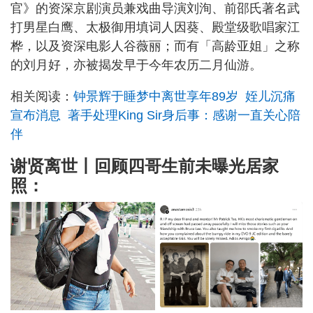
官》的资深京剧演员兼戏曲导演刘洵、前邵氏著名武
打男星白鹰、太极御用填词人因葵、殿堂级歌唱家江
桦，以及资深电影人谷薇丽；而有「高龄亚姐」之称
的刘月好，亦被揭发早于今年农历二月仙游。
相关阅读：
钟景辉于睡梦中离世享年89岁 姪儿沉痛
宣布消息 著手处理King Sir身后事：感谢一直关心陪
伴
谢贤离世丨回顾四哥生前未曝光居家
照：