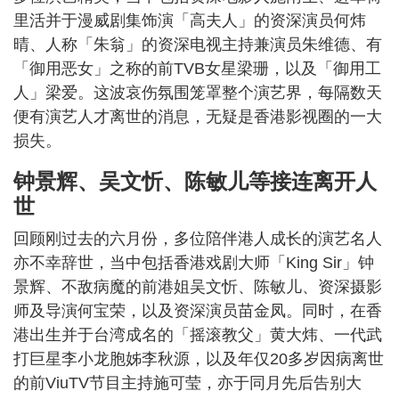
里活并于漫威剧集饰演「高夫人」的资深演员何炜
晴、人称「朱翁」的资深电视主持兼演员朱维德、有
「御用恶女」之称的前TVB女星梁珊，以及「御用工
人」梁爱。这波哀伤氛围笼罩整个演艺界，每隔数天
便有演艺人才离世的消息，无疑是香港影视圈的一大
损失。
钟景辉、吴文忻、陈敏儿等接连离开人
世
回顾刚过去的六月份，多位陪伴港人成长的演艺名人
亦不幸辞世，当中包括香港戏剧大师「King Sir」钟
景辉、不敌病魔的前港姐吴文忻、陈敏儿、资深摄影
师及导演何宝荣，以及资深演员苗金凤。同时，在香
港出生并于台湾成名的「摇滚教父」黄大炜、一代武
打巨星李小龙胞姊李秋源，以及年仅20多岁因病离世
的前ViuTV节目主持施可莹，亦于同月先后告别大