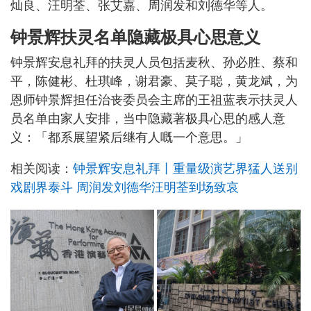
灿良、汪明荃、张艾嘉、周润发和刘德华等人。
钟景辉扶灵名单隐藏极具心思意义
钟景辉安息礼拜的扶灵人员包括麦秋、孙必胜、蔡和
平，陈健彬、杜琪峰，谢君豪、莫子聪，黄龙斌，为
恩师钟景辉担任治丧委员会主席的王祖蓝表示扶灵人
员名单由家人安排，当中隐藏著极具心思的感人意
义：「都系展望紧后继有人嘅一个意思。」
相关阅读：
钟景辉安息礼拜丨重量级演艺界猛人送别
戏剧界泰斗 周润发刘德华汪明荃到场致哀