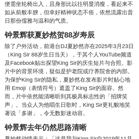
便需坐轮椅出入，且身形比以往明显消瘦，看起来不
如从前般丰腴，但幸好精神状态不俗，依然流露出昔
日那份儒雅与温和的气质。
钟景辉获夏妙然贺88岁寿辰
除了户外活动，前港台DJ夏妙然亦在2025年3月23日
（King Sir 88岁生日当天），于其个人YouTube频道
及Facebook贴出探望King Sir的庆生短片与合照。影
片中的背景环境，疑似是护老院或疗养院舍的内部。
为保护King Sir的隐私，夏妙然在发布影片时贴心地
用 Emoji（表情符号）遮盖了King Sir的面容。然
而，片中依然能清晰听到其极具标志性的「招牌笑
声」。当众人为他唱生日歌时，King Sir更礼貌地笑
著说「多谢」，令无数影迷动容。
钟景辉去年仍然思路清晰
夏妙然动情表示：「这是我与King Sir自2019年11月