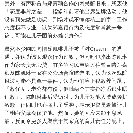
另外，有声称曾与郑嘉颖合作的网民翻旧帐，怒轰他
「态度非常之差」，指多年前请他出席品牌活动，他
没有预先做足功课，到场才说不懂读稿上的字，工作
态度极不专业，认为郑嘉颖行为及态度常常惹来争
议，可能在儿子面前亦难以身作则。
虽然不少网民同情陈凯琳儿子被「淋Cream」的遭
遇，并认为该女观众行为过激，但同时也指出陈凯琳
作为家长责无旁贷。有多位网民声称过往曾目睹郑嘉
颖及陈凯琳一家在公众场合喧哗奔跑，认为这次戏院
风波可能不是单一事件，认为他们应正视教养问题，
「教仔女，老公都有份，佢哋两个其实都净系识生唔
识教」。陈凯琳事后受访时，为儿子对他人造成骚扰
致歉，但同时也心痛儿子受袭，表示报警是希望让儿
子明白父母会保护他。然而，她的回应未能平息风
波，反而令更多人聚焦于其家庭的育儿责任分配上。