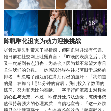
+16
陈凯琳化沮丧为动力迎接挑战
尽管比赛失利带来了挫折感，但陈凯琳并没有气馁。
她日前在社交网上吐露真言：「昨晚的表演之后，我
又一次感到有点沮丧，为甚么？因为我不希望大家只
关注我们的分数。」她感叹外界往往只著眼于最终的
排名，却忽略了姐姐们在背后付出的血汗：「我知道
的是，在舞台上那4分钟的背后，我们投入了数周的
练习、努力和无比的奉献。」字里行间流露出对舞台
的心血与无奈。不过，即使身处淘汰边缘，陈凯琳依
然保持著强大的心理素质，自信地宣告：「这一路跌
撞只会让我更强大。」如今有爸爸这位「秘密武器」