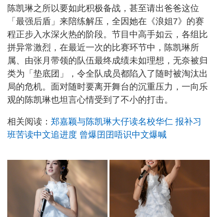
陈凯琳之所以要如此积极备战，甚至请出爸爸这位
「最强后盾」来陪练解压，全因她在《浪姐7》的赛
程正步入水深火热的阶段。节目中高手如云，各组比
拼异常激烈，在最近一次的比赛环节中，陈凯琳所
属、由张月带领的队伍最终成绩未如理想，无奈被归
类为「垫底团」，令全队成员都陷入了随时被淘汰出
局的危机。面对随时要离开舞台的沉重压力，一向乐
观的陈凯琳也坦言心情受到了不小的打击。
相关阅读：
郑嘉颖与陈凯琳大仔读名校华仁 报补习
班苦读中文追进度 曾爆囝囝唔识中文爆喊