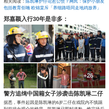
相关阅读：
陈凯琳护仔论惹公愤？网民：保护小朋友
包括教育佢哋 欧锦棠斥「养细路唔同走地鸡放养」
郑嘉颖入行30年是非多：
+26
警方追缉中国籍女子涉袭击陈凯琳二仔
据悉，事件起因是陈凯琳的6岁二仔在戏院内不慎踢
到前排女观众的椅背，陈凯琳已即时道歉，惟完场后