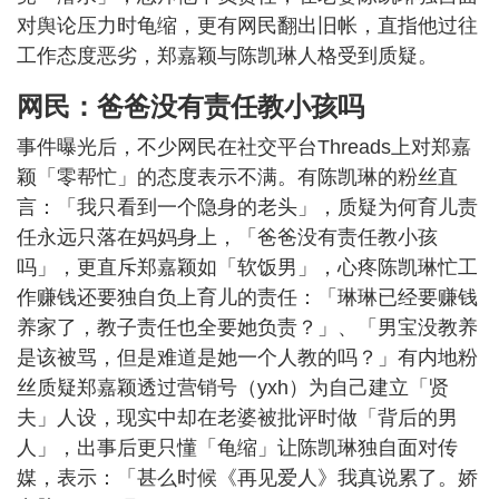
对舆论压力时龟缩，更有网民翻出旧帐，直指他过往
工作态度恶劣，郑嘉颖与陈凯琳人格受到质疑。
网民：爸爸没有责任教小孩吗
事件曝光后，不少网民在社交平台Threads上对郑嘉
颖「零帮忙」的态度表示不满。有陈凯琳的粉丝直
言：「我只看到一个隐身的老头」，质疑为何育儿责
任永远只落在妈妈身上，「爸爸没有责任教小孩
吗」，更直斥郑嘉颖如「软饭男」，心疼陈凯琳忙工
作赚钱还要独自负上育儿的责任：「琳琳已经要赚钱
养家了，教子责任也全要她负责？」、「男宝没教养
是该被骂，但是难道是她一个人教的吗？」有内地粉
丝质疑郑嘉颖透过营销号（yxh）为自己建立「贤
夫」人设，现实中却在老婆被批评时做「背后的男
人」，出事后更只懂「龟缩」让陈凯琳独自面对传
媒，表示：「甚么时候《再见爱人》我真说累了。娇