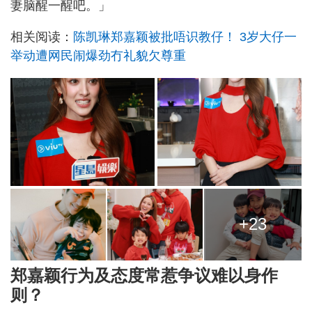
妻脑醒一醒吧。」
相关阅读：
陈凯琳郑嘉颖被批唔识教仔！ 3岁大仔一
举动遭网民闹爆劲冇礼貌欠尊重
+23
郑嘉颖行为及态度常惹争议难以身作
则？