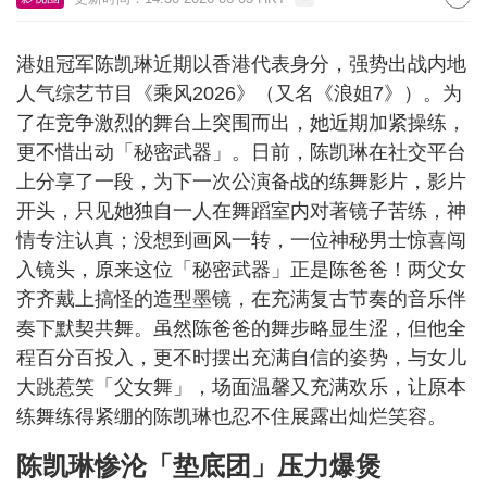
港姐冠军陈凯琳近期以香港代表身分，强势出战内地
人气综艺节目《乘风2026》（又名《浪姐7》）。为
了在竞争激烈的舞台上突围而出，她近期加紧操练，
更不惜出动「秘密武器」。日前，陈凯琳在社交平台
上分享了一段，为下一次公演备战的练舞影片，影片
开头，只见她独自一人在舞蹈室内对著镜子苦练，神
情专注认真；没想到画风一转，一位神秘男士惊喜闯
入镜头，原来这位「秘密武器」正是陈爸爸！两父女
齐齐戴上搞怪的造型墨镜，在充满复古节奏的音乐伴
奏下默契共舞。虽然陈爸爸的舞步略显生涩，但他全
程百分百投入，更不时摆出充满自信的姿势，与女儿
大跳惹笑「父女舞」，场面温馨又充满欢乐，让原本
练舞练得紧绷的陈凯琳也忍不住展露出灿烂笑容。
陈凯琳惨沦「垫底团」压力爆煲