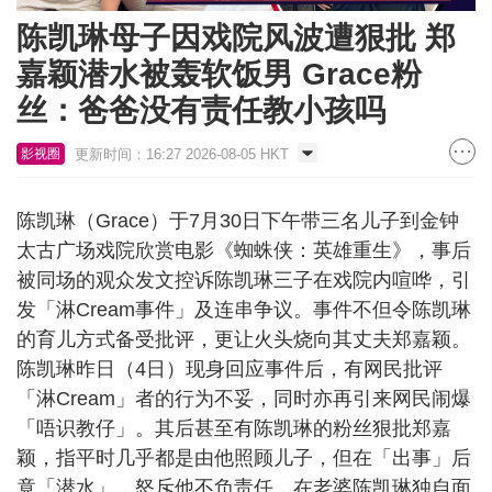
陈凯琳母子因戏院风波遭狠批 郑
嘉颖潜水被轰软饭男 Grace粉
丝：爸爸没有责任教小孩吗
更新时间：16:27 2026-08-05 HKT
影视圈
陈凯琳（Grace）于7月30日下午带三名儿子到金钟
太古广场戏院欣赏电影《蜘蛛侠：英雄重生》，事后
被同场的观众发文控诉陈凯琳三子在戏院内喧哗，引
发「淋Cream事件」及连串争议。事件不但令陈凯琳
的育儿方式备受批评，更让火头烧向其丈夫郑嘉颖。
陈凯琳昨日（4日）现身回应事件后，有网民批评
「淋Cream」者的行为不妥，同时亦再引来网民闹爆
「唔识教仔」。其后甚至有陈凯琳的粉丝狠批郑嘉
颖，指平时几乎都是由他照顾儿子，但在「出事」后
竟「潜水」，怒斥他不负责任，在老婆陈凯琳独自面