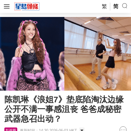
繁
简
陈凯琳《浪姐7》垫底陷淘汰边缘
公开不满一事感沮丧 爸爸成秘密
武器急召出动？
更新时间：14:30 2026-06-03 HKT
影视圈