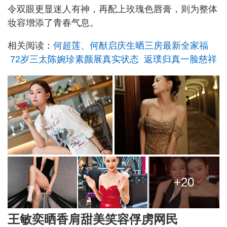
令双眼更显迷人有神，再配上玫瑰色唇膏，则为整体
妆容增添了青春气息。
相关阅读：
何超莲、何猷启庆生晒三房最新全家福
72岁三太陈婉珍素颜展真实状态 返璞归真一脸慈祥
+20
王敏奕晒香肩甜美笑容俘虏网民