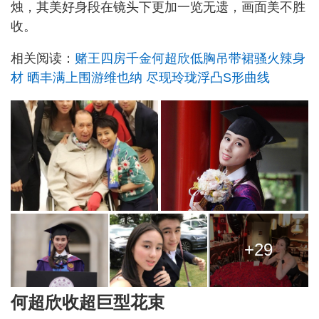
烛，其美好身段在镜头下更加一览无遗，画面美不胜
收。
相关阅读：
赌王四房千金何超欣低胸吊带裙骚火辣身
材 晒丰满上围游维也纳 尽现玲珑浮凸S形曲线
+29
何超欣收超巨型花束