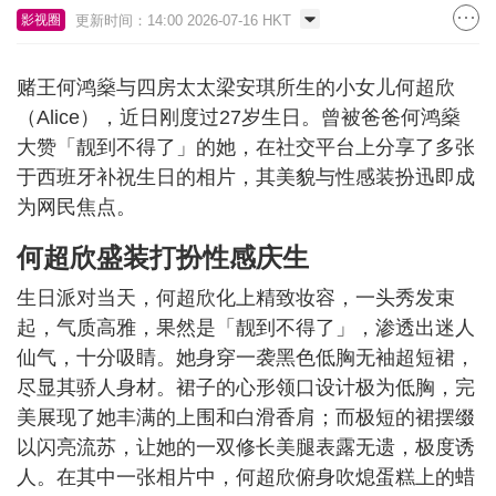
更新时间：14:00 2026-07-16 HKT
影视圈
赌王何鸿燊与四房太太梁安琪所生的小女儿何超欣
（Alice），近日刚度过27岁生日。曾被爸爸何鸿燊
大赞「靓到不得了」的她，在社交平台上分享了多张
于西班牙补祝生日的相片，其美貌与性感装扮迅即成
为网民焦点。
何超欣盛装打扮性感庆生
生日派对当天，何超欣化上精致妆容，一头秀发束
起，气质高雅，果然是「靓到不得了」，渗透出迷人
仙气，十分吸睛。她身穿一袭黑色低胸无袖超短裙，
尽显其骄人身材。裙子的心形领口设计极为低胸，完
美展现了她丰满的上围和白滑香肩；而极短的裙摆缀
以闪亮流苏，让她的一双修长美腿表露无遗，极度诱
人。在其中一张相片中，何超欣俯身吹熄蛋糕上的蜡