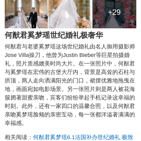
+29
何猷君奚梦瑶世纪婚礼极奢华
何猷君与老婆奚梦瑶这场世纪婚礼由名人御用摄影师
Jose Villa操刀，他曾为Justin Bieber等巨星拍摄婚
礼，照片质感媲美时尚大片。在一张照片中，何猷君
与奚梦瑶在宏伟的古堡大厅内，背景是高耸的石柱与
拱顶，两人走向洒满阳光的门口，裙摆优雅地拖曳在
地，画面宛如电影场景。另一张照片则是两人被花海
簇拥著甜蜜亲吻，宾客们纷纷举起手机记录这幸福的
时刻。此外，还有一家四口的温馨合照，以及何猷君
亲吻奚梦瑶脸颊的亲密互动，每一张都洋溢著满满的
幸福感。
相关阅读：
何猷君奚梦瑶6.1法国补办世纪婚礼 极致