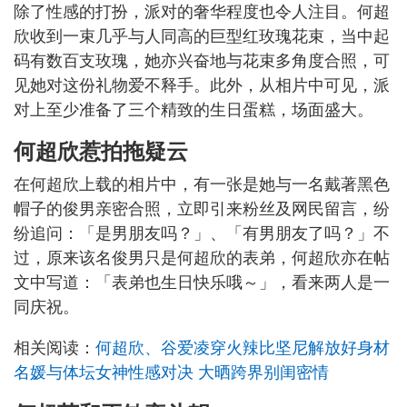
除了性感的打扮，派对的奢华程度也令人注目。何超
欣收到一束几乎与人同高的巨型红玫瑰花束，当中起
码有数百支玫瑰，她亦兴奋地与花束多角度合照，可
见她对这份礼物爱不释手。此外，从相片中可见，派
对上至少准备了三个精致的生日蛋糕，场面盛大。
何超欣惹拍拖疑云
在何超欣上载的相片中，有一张是她与一名戴著黑色
帽子的俊男亲密合照，立即引来粉丝及网民留言，纷
纷追问：「是男朋友吗？」、「有男朋友了吗？」不
过，原来该名俊男只是何超欣的表弟，何超欣亦在帖
文中写道：「表弟也生日快乐哦～」，看来两人是一
同庆祝。
相关阅读：
何超欣、谷爱凌穿火辣比坚尼解放好身材
名媛与体坛女神性感对决 大晒跨界别闺密情