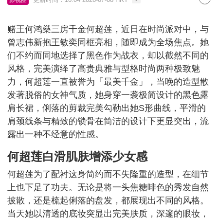
赌王何鸿燊三房千金何超莲，近日在时尚派对中，与
曾志伟新抱王敏奕同框亮相，随即成为全场焦点。她
们不约而同地选择了黑色作为战衣，却以截然不同的
风格，完美演绎了高贵典雅与型格时尚两种极致魅
力，何超莲一直被誉为「最美千金」，当晚的造型散
发著脱俗的女神气质，她身穿一袭极简设计的黑色露
肩长裙，俐落的剪裁完美勾勒出她S形曲线，平滑的
肩颈线条与精致的锁骨在简洁的设计下更显突出，流
露出一种不经意的性感。
何超莲白滑肌肤增添少女感
何超莲为了配衬这身简约而不失隆重的造型，在细节
上也下足了功夫。无论是将一头焦糖啡色的秀发自然
披散，还是梳起俐落的盘发，都展现出不同的风格。
当天她以清透的底妆突显出完美肤质，深邃的眼妆，