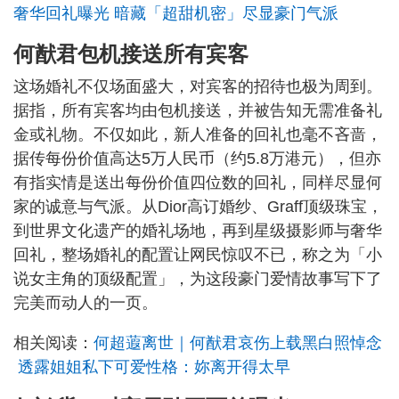
奢华回礼曝光 暗藏「超甜机密」尽显豪门气派
何猷君包机接送所有宾客
这场婚礼不仅场面盛大，对宾客的招待也极为周到。
据指，所有宾客均由包机接送，并被告知无需准备礼
金或礼物。不仅如此，新人准备的回礼也毫不吝啬，
据传每份价值高达5万人民币（约5.8万港元），但亦
有指实情是送出每份价值四位数的回礼，同样尽显何
家的诚意与气派。从Dior高订婚纱、Graff顶级珠宝，
到世界文化遗产的婚礼场地，再到星级摄影师与奢华
回礼，整场婚礼的配置让网民惊叹不已，称之为「小
说女主角的顶级配置」，为这段豪门爱情故事写下了
完美而动人的一页。
相关阅读：
何超蕸离世｜何猷君哀伤上载黑白照悼念
透露姐姐私下可爱性格：妳离开得太早