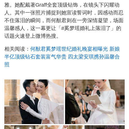
雅。她配戴著Graff全套顶级钻饰，在镜头下闪耀动
人。其中一张照片捕捉到她宣读誓词时，因感动而忍
不住落泪的瞬间，而何猷君则在一旁深情凝望，场面
温馨感人，这一幕更让「#奚梦瑶婚礼上落泪了」的
话题火速登上微博热搜。
相关阅读：
何猷君奚梦瑶世纪婚礼晚宴相曝光 新娘
半亿顶级钻石套装富气华贵 四太梁安琪携孙温馨合
照