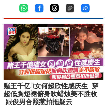
赌王千亿𡥧女何超欣性感庆生 穿
超低胸短裙俯身吹蜡烛美不胜收
跟俊男合照惹拍拖疑云