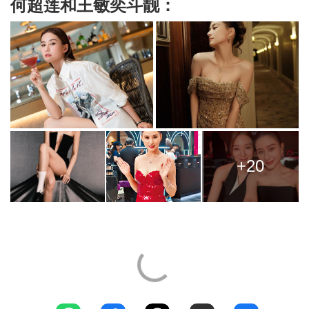
何超莲和王敏奕斗靓：
+20