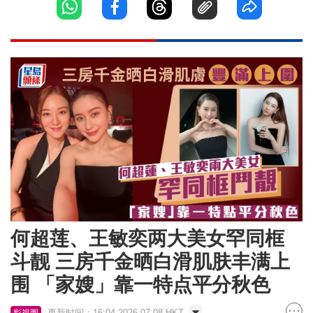
何超莲、王敏奕两大美女罕同框
斗靓 三房千金晒白滑肌肤丰满上
围 「家嫂」靠一特点平分秋色
更新时间：16:04 2026-07-08 HKT
影视圈