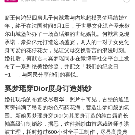
赌王何鸿燊四房儿子何猷君与内地超模奚梦瑶结婚7
年，终于在法国时间6月1日，于世界文化遗产圣米歇
尔山城堡补办了一场童话般的世纪婚礼。何猷君兑现
承诺，豪掷亿元打造这场盛宴，两人的一对子女更化
身可爱的花仔花女，见证父母交换誓言的浪漫时刻。
婚礼后，何猷君与奚梦瑶同步在微博等社交平台上发
布了一系列绝美婚纱照，并配文「我们的纪念日
+1」，与网民分享他们的喜悦。
奚梦瑶穿Dior度身订造婚纱
婚礼现场的布置极尽奢华，照片中可见，古堡的通道
两旁铺满了昂贵的粉色芍药花海，营造出梦幻般的氛
围。新娘奚梦瑶身穿Dior为其度身订造的纯白露肩长
袖高级订制婚纱，据悉，这件婚纱由首席裁缝师李洪
波主理，耗时超过600小时全手工制作，尽显高贵典