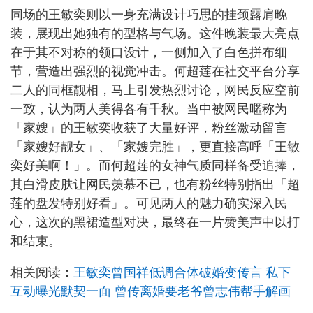
同场的王敏奕则以一身充满设计巧思的挂颈露肩晚
装，展现出她独有的型格与气场。这件晚装最大亮点
在于其不对称的领口设计，一侧加入了白色拼布细
节，营造出强烈的视觉冲击。何超莲在社交平台分享
二人的同框靓相，马上引发热烈讨论，网民反应空前
一致，认为两人美得各有千秋。当中被网民暱称为
「家嫂」的王敏奕收获了大量好评，粉丝激动留言
「家嫂好靓女」、「家嫂完胜」，更直接高呼「王敏
奕好美啊！」。而何超莲的女神气质同样备受追捧，
其白滑皮肤让网民羡慕不已，也有粉丝特别指出「超
莲的盘发特别好看」。可见两人的魅力确实深入民
心，这次的黑裙造型对决，最终在一片赞美声中以打
和结束。
相关阅读：
王敏奕曾国祥低调合体破婚变传言 私下
互动曝光默契一面 曾传离婚要老爷曾志伟帮手解画