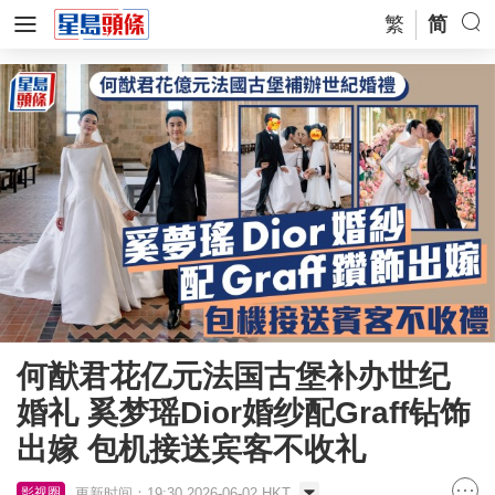
繁
简
何猷君花亿元法国古堡补办世纪
婚礼 奚梦瑶Dior婚纱配Graff钻饰
出嫁 包机接送宾客不收礼
更新时间：19:30 2026-06-02 HKT
影视圈