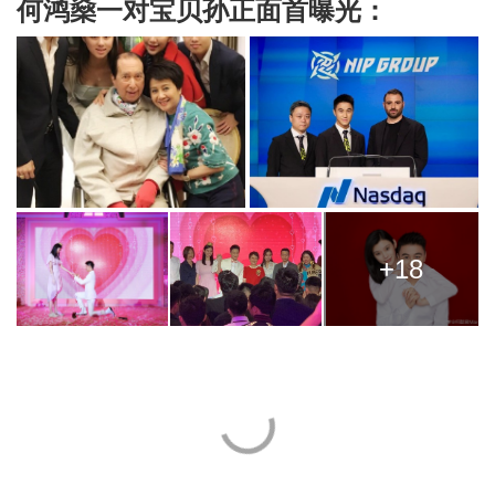
何鸿燊一对宝贝孙正面首曝光：
+18