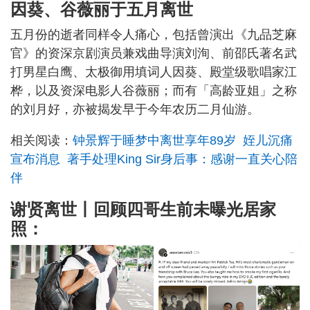
因葵、谷薇丽于五月离世
五月份的逝者同样令人痛心，包括曾演出《九品芝麻
官》的资深京剧演员兼戏曲导演刘洵、前邵氏著名武
打男星白鹰、太极御用填词人因葵、殿堂级歌唱家江
桦，以及资深电影人谷薇丽；而有「高龄亚姐」之称
的刘月好，亦被揭发早于今年农历二月仙游。
相关阅读：
钟景辉于睡梦中离世享年89岁 姪儿沉痛
宣布消息 著手处理King Sir身后事：感谢一直关心陪
伴
谢贤离世丨回顾四哥生前未曝光居家
照：