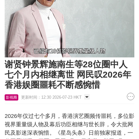
Loaded
:
Unmute
34.77%
谢贤钟景辉施南生等28位圈中人
七个月内相继离世 网民叹2026年
香港娱圈噩耗不断感惋惜
更新时间：12:30 2026-07-23 HKT
影视圈
2026年仅过七个多月，香港演艺圈频传噩耗，多位影
视界重量级人物及幕后功臣相继与世长辞，令大批网
民及影迷深表惋惜。《星岛头条》日前独家报道，一