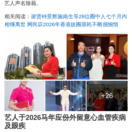
艺人声名狼藉。
相关阅读：
谢贤钟景辉施南生等28位圈中人七个月内
相继离世 网民叹2026年香港娱圈噩耗不断感惋惜
+26
艺人于2026马年应份外留意心血管疾病
及眼疾