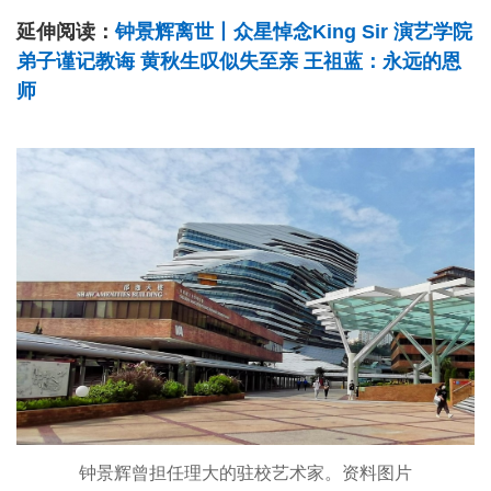
延伸阅读：
钟景辉离世丨众星悼念King Sir 演艺学院
弟子谨记教诲 黄秋生叹似失至亲 王祖蓝：永远的恩
师
钟景辉曾担任理大的驻校艺术家。资料图片