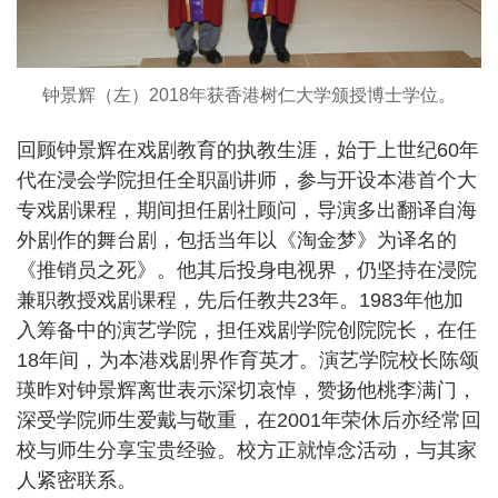
钟景辉（左）2018年获香港树仁大学颁授博士学位。
回顾钟景辉在戏剧教育的执教生涯，始于上世纪60年
代在浸会学院担任全职副讲师，参与开设本港首个大
专戏剧课程，期间担任剧社顾问，导演多出翻译自海
外剧作的舞台剧，包括当年以《淘金梦》为译名的
《推销员之死》。他其后投身电视界，仍坚持在浸院
兼职教授戏剧课程，先后任教共23年。1983年他加
入筹备中的演艺学院，担任戏剧学院创院院长，在任
18年间，为本港戏剧界作育英才。演艺学院校长陈颂
瑛昨对钟景辉离世表示深切哀悼，赞扬他桃李满门，
深受学院师生爱戴与敬重，在2001年荣休后亦经常回
校与师生分享宝贵经验。校方正就悼念活动，与其家
人紧密联系。