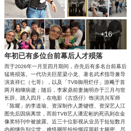
+16
年初已有多位台前幕后人才殒落
而于2026年一月至四月期间，亦先后有多名台前幕后
猛将殒落。一代功夫巨星梁小龙、著名武术指导兼导
演袁祥仁（七哥），以及「TVB御用烂仔」游飚于首
两月相继病逝；随后，李家鼎前妻施明亦于三月与世
长辞。踏入四月，在电影《古惑仔》饰演洪兴军师
「陈耀」的李道瑜、资深制作人萧键铿、资深艺人江
图先后因病离世，而前TVB艺人潘宏彬的死讯则在金
像奖特刊中被披露。近三十位影视从业员于短短数月
内相继告别尘世，难怪网民纷纷慨叹噩耗太频密。尽