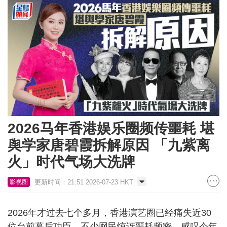
2026马年香港娱乐圈频传噩耗 堪
舆学家唐碧霞拆解原因 「九紫离
火」时代气场大洗牌
更新时间：21:51 2026-07-23 HKT
影视圈
2026年才过去七个多月，香港演艺圈已经痛失近30
位台前幕后功臣，不少网民惊讶噩耗频密，感叹今年