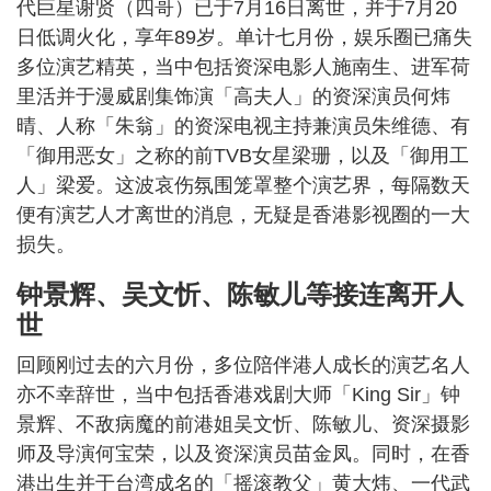
代巨星谢贤（四哥）已于7月16日离世，并于7月20
日低调火化，享年89岁。单计七月份，娱乐圈已痛失
多位演艺精英，当中包括资深电影人施南生、进军荷
里活并于漫威剧集饰演「高夫人」的资深演员何炜
晴、人称「朱翁」的资深电视主持兼演员朱维德、有
「御用恶女」之称的前TVB女星梁珊，以及「御用工
人」梁爱。这波哀伤氛围笼罩整个演艺界，每隔数天
便有演艺人才离世的消息，无疑是香港影视圈的一大
损失。
钟景辉、吴文忻、陈敏儿等接连离开人
世
回顾刚过去的六月份，多位陪伴港人成长的演艺名人
亦不幸辞世，当中包括香港戏剧大师「King Sir」钟
景辉、不敌病魔的前港姐吴文忻、陈敏儿、资深摄影
师及导演何宝荣，以及资深演员苗金凤。同时，在香
港出生并于台湾成名的「摇滚教父」黄大炜、一代武