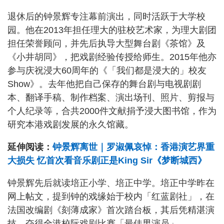
退休后的钟景辉专注幕前演出，同时活跃于大学校
园。他在2013年担任理大的驻校艺术家，为理大剧团
担任荣誉顾问，并先后执导大型舞台剧《茶馆》及
《小井胡同》，把戏剧经验传授给师生。2015年他亦
参与庆祝浸大60周年的《「我们都是浸大的」校友
Show》。去年他把自己保存的舞台剧与电视剧剧
本、翻译手稿、制作档案、演出场刊、照片、剪报与
个人纪录等，合共2000件文献捐予浸大图书馆，作为
研究本港戏剧发展的永久馆藏。
延伸阅读：
钟景辉离世｜罗淑佩哀悼：香港演艺界重
大损失 忆首次看音乐剧正是King Sir《梦断城西》
钟景辉先后就读培正小学、培正中学。培正中学昨在
网上帖文，提到钟的戏缘始于校内「红蓝剧社」，在
法国改编剧《刻薄成家》首次踏台板，其后凭精湛演
技，夺得全港校际戏剧比赛「最佳男演员」。