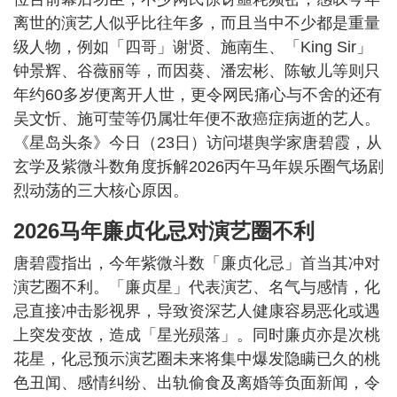
离世的演艺人似乎比往年多，而且当中不少都是重量
级人物，例如「四哥」谢贤、施南生、「King Sir」
钟景辉、谷薇丽等，而因葵、潘宏彬、陈敏儿等则只
年约60多岁便离开人世，更令网民痛心与不舍的还有
吴文忻、施可莹等仍属壮年便不敌癌症病逝的艺人。
《星岛头条》今日（23日）访问堪舆学家唐碧霞，从
玄学及紫微斗数角度拆解2026丙午马年娱乐圈气场剧
烈动荡的三大核心原因。
2026马年廉贞化忌对演艺圈不利
唐碧霞指出，今年紫微斗数「廉贞化忌」首当其冲对
演艺圈不利。「廉贞星」代表演艺、名气与感情，化
忌直接冲击影视界，导致资深艺人健康容易恶化或遇
上突发变故，造成「星光殒落」。同时廉贞亦是次桃
花星，化忌预示演艺圈未来将集中爆发隐瞒已久的桃
色丑闻、感情纠纷、出轨偷食及离婚等负面新闻，令