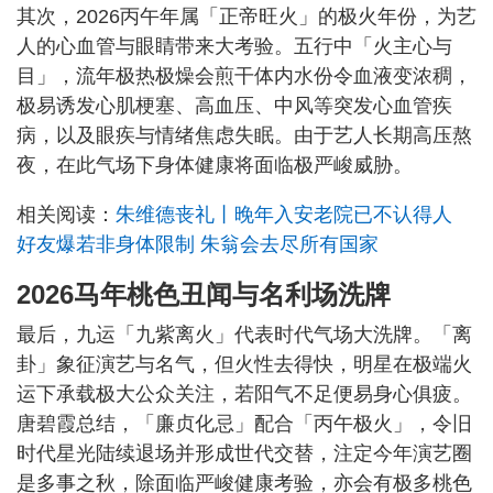
其次，2026丙午年属「正帝旺火」的极火年份，为艺
人的心血管与眼睛带来大考验。五行中「火主心与
目」，流年极热极燥会煎干体内水份令血液变浓稠，
极易诱发心肌梗塞、高血压、中风等突发心血管疾
病，以及眼疾与情绪焦虑失眠。由于艺人长期高压熬
夜，在此气场下身体健康将面临极严峻威胁。
相关阅读：
朱维德丧礼丨晚年入安老院已不认得人
好友爆若非身体限制 朱翁会去尽所有国家
2026马年桃色丑闻与名利场洗牌
最后，九运「九紫离火」代表时代气场大洗牌。「离
卦」象征演艺与名气，但火性去得快，明星在极端火
运下承载极大公众关注，若阳气不足便易身心俱疲。
唐碧霞总结，「廉贞化忌」配合「丙午极火」，令旧
时代星光陆续退场并形成世代交替，注定今年演艺圈
是多事之秋，除面临严峻健康考验，亦会有极多桃色