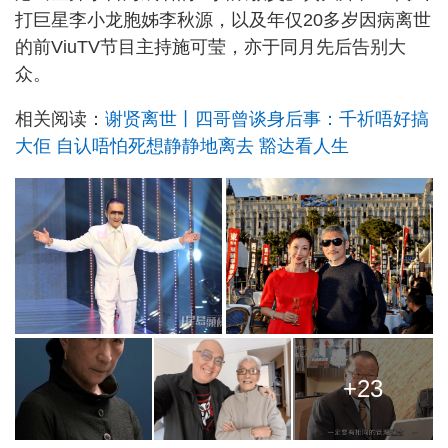
打巨星李小龙胞姊李秋源，以及年仅20多岁因病离世
的前ViuTV节目主持施可莹，亦于同月先后告别大
众。
相关阅读：
谢贤离世丨四哥曾谈身后事：千祈唔好搞
大佢 自认唔怕死想静静地离去 豁达看人生
+23