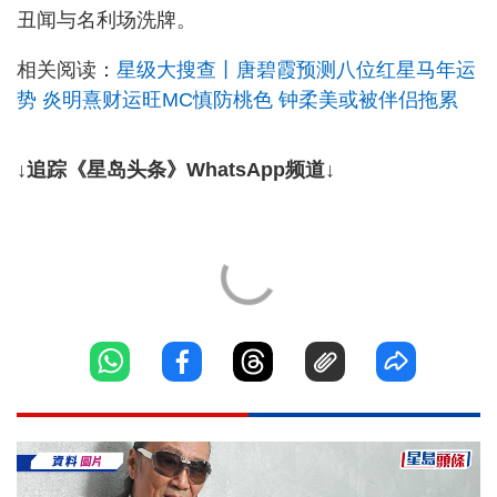
丑闻与名利场洗牌。
相关阅读：
星级大搜查丨唐碧霞预测八位红星马年运
势 炎明熹财运旺MC慎防桃色 钟柔美或被伴侣拖累
↓追踪《星岛头条》WhatsApp频道↓