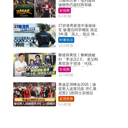
万唤终出来！偕刘嘉玲
迪丽热巴超狂阵容破天
荒现身香港谢票
影视圈
8小时前
27岁港男家道中落做保
安 惨遭旧同学嘲笑 挨足
3年遇「高人」指点 终辞
职宣告「转做一事」｜
时事热话
Juicy叮
12小时前
黎彼得离世丨黎树德被
封「李泳汉2.0」 老父刚
离世急于澄清「代找卡
数」传闻惹人反感
影视圈
12小时前
奥迪足球峰会2026｜迪
亚斯入波显功架 拜仁慕
尼黑2:1胜阿士东维拉
足球世界
5小时前