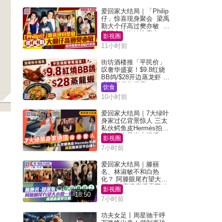
爱回家大结局｜「Philip
仔」惊喜现身聚会 梁禹
勤大个仔高过樊亦敏 超
乖黐实林淑敏许家杰
影视圈
11小时前
街坊酒楼推「平民价」
叹奢华盛宴！$9.8红烧
BB鸽/$28开边蒸龙虾 3
大晚餐超值优惠
饮食
10小时前
爱回家大结局｜7大绿叶
身家过亿背景惊人 三太
私伙鳄鱼皮Hermès拍剧
苏姐原来是半山楼后
影视圈
7小时前
爱回家大结局｜滕丽
名、林淑敏不和白热
化？ 阿滕眼尾冇望大小
姐一眼 商场直播零互动
影视圈
18:50
7小时前
功夫女足丨周星驰千呼