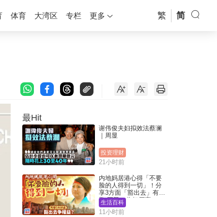
繁
简
育
体育
大湾区
专栏
更多
最Hit
谢伟俊夫妇拟效法蔡澜
｜周显
投资理财
21小时前
内地妈居港心得「不要
脸的人得到一切」！分
享3方面「豁出去」有著
数 网民：你好厉害
生活百科
11小时前