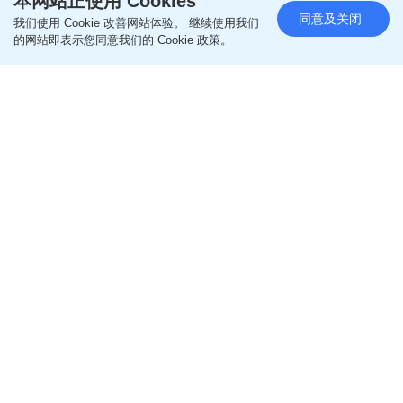
本网站正使用 Cookies
同意及关闭
我们使用 Cookie 改善网站体验。 继续使用我们
的网站即表示您同意我们的 Cookie 政策。
每日杂志｜商用炉具效能标签留
白 业界自发 「跨境」 认证 冀从
教育宣传着手 逐步迈向 「绿色厨
房」
更新时间：08:00 2026-07-22 HKT
社会