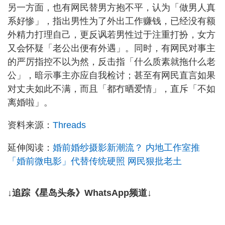
另一方面，也有网民替男方抱不平，认为「做男人真
系好惨」，指出男性为了外出工作赚钱，已经没有额
外精力打理自己，更反讽若男性过于注重打扮，女方
又会怀疑「老公出便有外遇」。同时，有网民对事主
的严厉指控不以为然，反击指「什么质素就拖什么老
公」，暗示事主亦应自我检讨；甚至有网民直言如果
对丈夫如此不满，而且「都冇晒爱情」，直斥「不如
离婚啦」。
资料来源：
Threads
延伸阅读：
婚前婚纱摄影新潮流？ 内地工作室推
「婚前微电影」代替传统硬照 网民狠批老土
↓追踪《星岛头条》WhatsApp频道↓