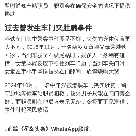
即时通知车站职员，职员会在确保安全的情况下提供
协助。
过去曾发生车门夹肚腩事件
港铁车门夹中乘客事件屡见不鲜，夹伤的身体位置更
大不同，2015年11月，一名两岁女童随父母乘港铁
回家，当列车驶至石硖尾站时，疑多人上落稍有碰
撞，女童本能反应下捉住列车门边，当列车关门时，
女童左手小手掌惨被夹在门隙间，痛得嚎啕大哭。
2024年10月，一名中年汉被港铁车门夹实肚皮，留
守原地等候车站职员相救，被夹男子只能在闸门旁企
好，而职员则在他后方表示无奈，令场面更见滑稽，
事件引起网民热话。
↓追踪《星岛头条》WhatsApp频道↓