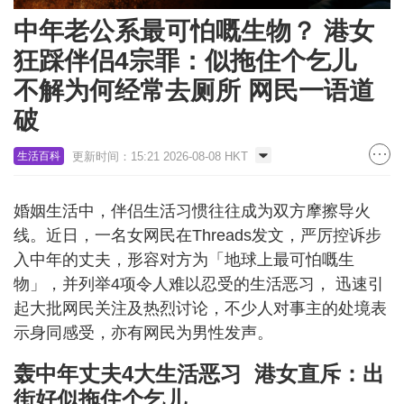
中年老公系最可怕嘅生物？ 港女
狂踩伴侣4宗罪：似拖住个乞儿
不解为何经常去厕所 网民一语道
破
更新时间：15:21 2026-08-08 HKT
生活百科
婚姻生活中，伴侣生活习惯往往成为双方摩擦导火
线。近日，一名女网民在Threads发文，严厉控诉步
入中年的丈夫，形容对方为「地球上最可怕嘅生
物」，并列举4项令人难以忍受的生活恶习， 迅速引
起大批网民关注及热烈讨论，不少人对事主的处境表
示身同感受，亦有网民为男性发声。
轰中年丈夫4大生活恶习 港女直斥：出
街好似拖住个乞儿