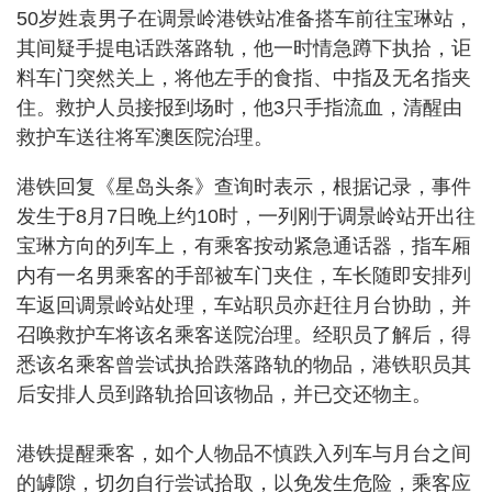
50岁姓袁男子在调景岭港铁站准备搭车前往宝琳站，
其间疑手提电话跌落路轨，他一时情急蹲下执拾，讵
料车门突然关上，将他左手的食指、中指及无名指夹
住。救护人员接报到场时，他3只手指流血，清醒由
救护车送往将军澳医院治理。
港铁回复《星岛头条》查询时表示，根据记录，事件
发生于8月7日晚上约10时，一列刚于调景岭站开出往
宝琳方向的列车上，有乘客按动紧急通话器，指车厢
内有一名男乘客的手部被车门夹住，车长随即安排列
车返回调景岭站处理，车站职员亦赶往月台协助，并
召唤救护车将该名乘客送院治理。经职员了解后，得
悉该名乘客曾尝试执拾跌落路轨的物品，港铁职员其
后安排人员到路轨拾回该物品，并已交还物主。
港铁提醒乘客，如个人物品不慎跌入列车与月台之间
的罅隙，切勿自行尝试拾取，以免发生危险，乘客应