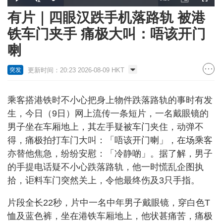
Loaded
:
Play
Unmute
Picture-
Fullscr
100.00%
in-
Picture
有片｜四眼汉跌手机落路轨 被港
Time
铁车门夹手 痛极大叫：唔该开门
喇
更新时间：20:23 2026-08-09 HKT
突发
乘客搭港铁时不小心把身上物件跌落路轨的事时有发
生，今日（9日）网上流传一条短片，一名戴眼镜的
男子坐在车厢地上，其左手疑被车门夹住，动弹不
得，痛极拍打车门大叫：「唔该开门喇」，在场乘客
亦替他焦急，纷纷安慰：「冷静啲」。据了解，男子
的手提电话疑不小心跌落路轨，他一时慌乱企图执
拾，讵料车门突然关上，令他最终伤及3只手指。
片段全长22秒，片中一名中年男子戴眼镜，穿白色T
恤及蓝色裤，坐在港铁车厢地上，他状甚痛苦，痛极