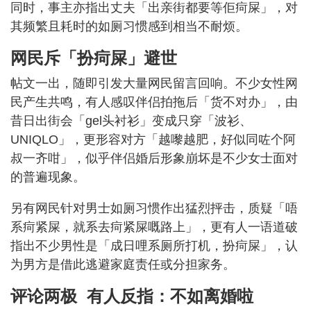
同时，事主亦指出丈夫「出亲街都要等佢疴屎」，对
其频繁且耗时的如厕习惯感到相当不耐烦。
网民斥「扮疴屎」避世
帖文一出，随即引发大量网民留言回响。不少女性网
民产生共鸣，有人感叹伴侣拍拖后「货不对办」，由
昔日出街会「gel头衬衫」变成只穿「波衫、
UNIQLO」，更形容对方「越嚟越肥，好似同咗个阿
叔一齐咁」，似乎伴侣婚后形象崩坏是不少女士面对
的普遍现象。
另有网民针对男士如厕习惯作出猛烈抨击，质疑「唔
系疴紧屎，就系去疴紧屎嘅路上」，更有人一语道破
指出不少男性是「成日哩系厕所打机，扮疴屎」，认
为男方是借此逃避家庭责任或分担家务。
评论两极 有人反指：不如离婚啦