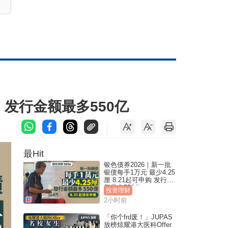
购 发行金额最多550亿
最Hit
银色债券2026｜新一批
银债每手1万元 最少4.25
厘 8.21起可申购 发行金
额最多550亿
投资理财
2小时前
「你个frd废！」JUPAS
放榜炫耀港大医科Offer