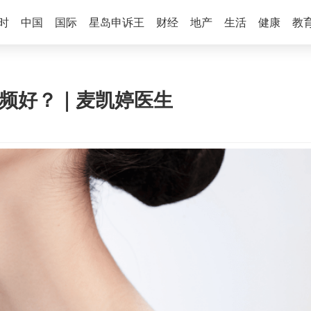
时
中国
国际
星岛申诉王
财经
地产
生活
健康
教
射频好？｜麦凯婷医生