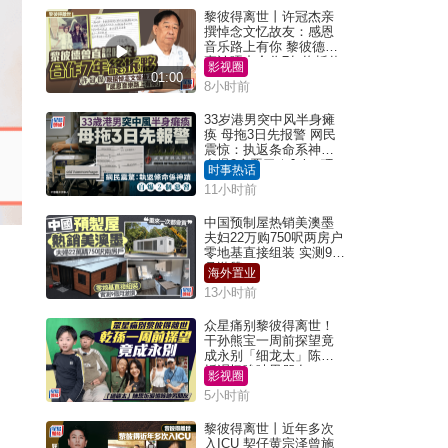
黎彼得离世丨许冠杰亲
撰悼念文忆故友：感恩
音乐路上有你 黎彼德曾
直认唔夹合作7年终拆伙
影视圈
01:00
8小时前
33岁港男突中风半身瘫
痪 母拖3日先报警 网民
震惊：执返条命系神迹
自爆2个恶习｜Juicy叮
时事热话
11小时前
中国预制屋热销美澳墨
夫妇22万购750呎两房户
零地基直接组装 实测9个
月激赞
海外置业
13小时前
众星痛别黎彼得离世！
干孙熊宝一周前探望竟
成永别「细龙太」陈思
圻泪忆唉吔男朋友
影视圈
5小时前
黎彼得离世丨近年多次
入ICU 契仔黄宗泽曾施