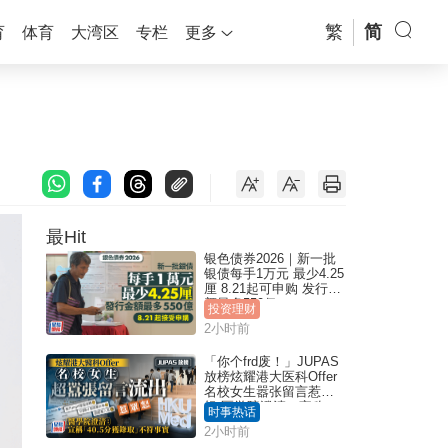
繁
简
育
体育
大湾区
专栏
更多
最Hit
银色债券2026｜新一批
银债每手1万元 最少4.25
厘 8.21起可申购 发行金
额最多550亿
投资理财
2小时前
「你个frd废！」JUPAS
放榜炫耀港大医科Offer
名校女生嚣张留言惹众
怒 医学院澄清：宣称
时事热话
「40.5分获录取」不符事
2小时前
实｜Juicy叮