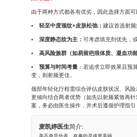
由于两种方式都各有优劣，因此选择方面可
•
轻至中度颈纹+皮肤松弛：
建议首选射频
•
深度静态纹为主：
可考虑填充剂优先，
•
高风险族群（如易留疤痕体质、凝血功
•
预算与时间考量
：若追求立即效果且预
变，则射频更佳。
颈部年轻化疗程需综合评估皮肤状况、风险
更倾向结合两者优势（如先以射频紧致再针
案，务必由医生操作，并术后遵循护理指引
麦凯婷医生
简介:
美不单是外表，有趣的灵魂更美丽。