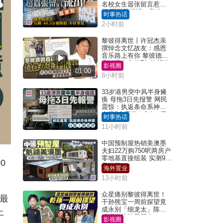
名校女生嚣张留言惹众
怒 医学院澄清：宣称
时事热话
「40.5分获录取」不符事
2小时前
实｜Juicy叮
黎彼得离世丨许冠杰亲
撰悼念文忆故友：感恩
音乐路上有你 黎彼德曾
直认唔夹合作7年终拆伙
影视圈
01:00
8小时前
33岁港男突中风半身瘫
痪 母拖3日先报警 网民
震惊：执返条命系神迹
自爆2个恶习｜Juicy叮
时事热话
11小时前
中国预制屋热销美澳墨
夫妇22万购750呎两房户
零地基直接组装 实测9个
0
月激赞
海外置业
13小时前
众星痛别黎彼得离世！
人最
干孙熊宝一周前探望竟
成永别「细龙太」陈思
上
圻泪忆唉吔男朋友
影视圈