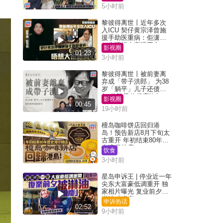
5小时前
黎彼得离世丨近年多次
入ICU 契仔黄宗泽曾施
援手助医重病：佢潇洒
一生唔想大家唔开心
影视圈
01:23
3小时前
黎彼得离世丨被前妻离
弃成「带子洪郎」 为38
岁「躺平」儿子还债多
年 曾盼寻伴侣度晚年
影视圈
00:45
19小时前
檀岛咖啡饼店回归港
岛！预告新店8月下旬太
古重开 年初结束80年历
史湾仔总店
饮食
3小时前
星岛申诉王 | 停业近一年
尖东大富豪低调重开 独
家相片曝光 复业前夕被
淋油「赠庆」
申诉热话
02:52
9小时前