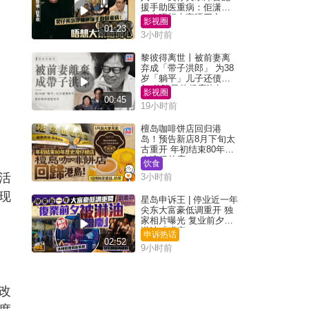
援手助医重病：佢潇洒
一生唔想大家唔开心
影视圈
01:23
3小时前
黎彼得离世丨被前妻离
弃成「带子洪郎」 为38
岁「躺平」儿子还债多
年 曾盼寻伴侣度晚年
影视圈
00:45
19小时前
檀岛咖啡饼店回归港
岛！预告新店8月下旬太
古重开 年初结束80年历
史湾仔总店
饮食
活
3小时前
现
星岛申诉王 | 停业近一年
尖东大富豪低调重开 独
家相片曝光 复业前夕被
淋油「赠庆」
申诉热话
02:52
9小时前
改