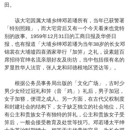
田。
该大宅因属大埔乡绅邓若璠所有，当年已获警署
「特别照顾」，而大宅背后又有一个今天看来也觉特
别的故事。1959年12月31日的工商日报及华侨日
报，也有报道「大埔乡绅邓若璠为当年38岁的长女邓
锦裳在大埔墟四喜酒家举行『加笄』之礼，设素筵百
席招待官绅名流亲朋好友及街坊，当中包括很有名的
罗显胜华人法官，张人龙和邱德根地区贤达等」。
根据公务员事务局出版的「文化广场」，古时少
男少女经过冠礼和笄（音「鸡」）礼后，男子加冠，
女子加簪，便谓之成人。另一方面，在古代父权制度
和封建社会的结构下，女子缺乏独立的社会地位，只
有公主和贵族女子有独特的笄礼，公主和贵族女子受
笄后，一般会接受教育及处世等技巧。邓若璠太平绅