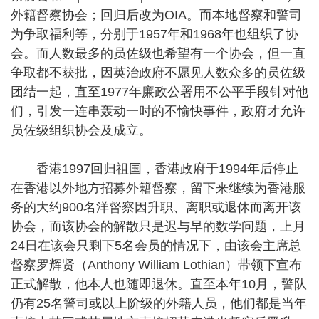
外籍督察协会；回归后改为OIA。而本地督察和警司
为争取福利等，分别于1957年和1968年也组织了协
会。而人数最多的员佐级也希望有一个协会，但一直
争取都不获批，因英治政府不愿见人数众多的员佐级
团结一起，直至1977年廉政公署用不公平手段针对他
们，引发一连串轰动一时的不愉快事件，政府才允许
员佐级组织协会及成立。
香港1997回归祖国，香港政府于1994年后停止
在香港以外地方招募外籍督察，留下来继续为香港服
务的大约900名洋督察因升职、离职或退休而离开该
协会，而该协会的解散只是迟与早的数学问题，上月
24日在该会只剩下5名会员的情况下，由该会主席总
督察罗辉贤（Anthony William Lothian）带领下宣布
正式解散，他本人也随即退休。直至本年10月，警队
仍有25名警司或以上阶级的外籍人员，他们都是当年