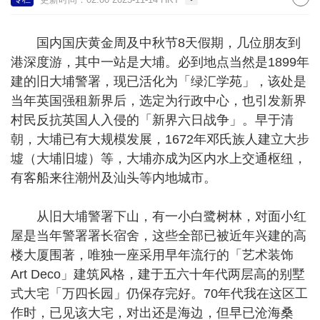
国内国庆黄金周及中秋节8天假期，几位朋友到
港深度游，其中一站是大埔。必到地点当然是1899年
建的旧大埔警署，现已活化为「绿汇学苑」，该处是
当年英国强租新界后，选定为行政中心，也引发新界
村民反抗英国人入侵的「新界六日战争」。早于清
朝，大埔已有大规模发展，1672年邓氏族人建立大步
墟（大埔旧墟）等，大埔亦成为区内水上交通枢纽，
有客船来往潮州及汕头等内地城市。
从旧大埔警署下山，有一小白鹭树林，对面小红
屋是当年警署署长宿舍，这些全部已被近年兴建的高
楼大厦围著，唯独一座采用早年流行的「艺术装饰
Art Deco」建筑风格，建于五六十年代两层高的别墅
式大宅「万四长园」仍保存完好。70年代我在这区工
作时，已见该大宅，对出还是海边，但早已沧海桑