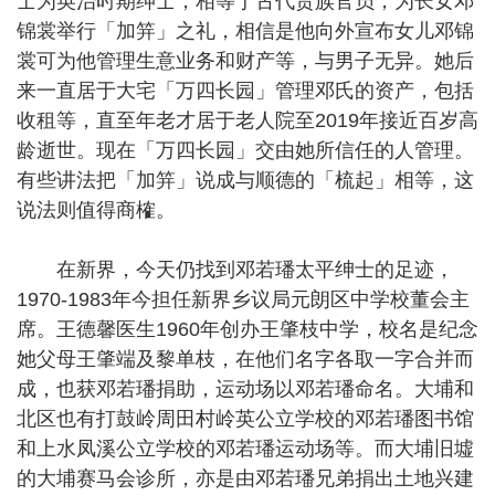
士为英治时期绅士，相等于古代贵族官员，为长女邓
锦裳举行「加笄」之礼，相信是他向外宣布女儿邓锦
裳可为他管理生意业务和财产等，与男子无异。她后
来一直居于大宅「万四长园」管理邓氏的资产，包括
收租等，直至年老才居于老人院至2019年接近百岁高
龄逝世。现在「万四长园」交由她所信任的人管理。
有些讲法把「加笄」说成与顺德的「梳起」相等，这
说法则值得商榷。
在新界，今天仍找到邓若璠太平绅士的足迹，
1970-1983年今担任新界乡议局元朗区中学校董会主
席。王德馨医生1960年创办王肇枝中学，校名是纪念
她父母王肇端及黎单枝，在他们名字各取一字合并而
成，也获邓若璠捐助，运动场以邓若璠命名。大埔和
北区也有打鼓岭周田村岭英公立学校的邓若璠图书馆
和上水凤溪公立学校的邓若璠运动场等。而大埔旧墟
的大埔赛马会诊所，亦是由邓若璠兄弟捐出土地兴建