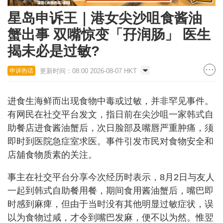
星岛申诉王｜港女尖沙咀食酱油
蟹出事 双嘴惊变「孖润肠」 医生
揭未必是过敏?
更新时间：08:00 2026-08-07 HKT
申诉热话
进食生海鲜而出现食物中毒或过敏，并非罕见事件。
有网民在社交平台发文，指日前在尖沙咀一家韩式自
助餐店进食酱油蟹后，次日脸部及嘴唇严重肿痛，须
即时到医院急症室求医。事件引发市民对食物安全和
店舖食物质素的关注。
事主在社交平台分享今次经历时表示，8月2日与友人
一起到韩式自助餐用餐，期间食用酱油蟹后，嘴巴即
时感到麻痺，但由于当时没有其他明显过敏症状，误
以为食物过咸，才令到嘴巴发麻，便不以为然。惟翌