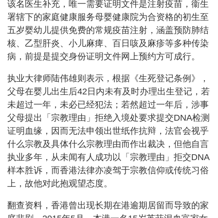
该名医生补充，唯一需要证明文件是注射疫苗，衞生
署辖下的家庭健康服务母婴健康院为合资格的初生至
五岁婴幼儿提供免费的常规疫苗注射，涵盖预防肺结
核、乙型肝炎、小儿麻痺、百日咳及麻疹等多种传染
病，前提是提交身份证明文件网上预约方可成行。
执业大律师陆伟雄则表示，根据《生死登记条例》，
父母在婴儿出生后42日内未有及时办理出生登记，若
未超过一年，未必已经犯法；若然超过一年后，涉事
父母提出「宗教理由」拒绝入境处要求提交DNA检测
证明血缘，因而无法申领出世纸作抗辩，法官会视乎
什么宗教及具体什么宗教理由而作出裁决，但他自言
执业多年，从未闻有人成功以「宗教理由」拒交DNA
样本胜诉，而香港法律亦凌驾于宗教信仰或传统习俗
上，故他对此抱观望态度。
翻查资料，香港曾出现长期在港逾期居留而导致的家