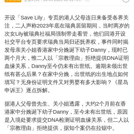
开设「Save Lily」专页的港人父母连日来备受各界关
注，二人声称2023年底在瑞典居留期间，当时两岁的
次女Lily被瑞典社福局强制带走看管，他们回港开设
社交平台专页要求瑞典当局归还抚养权，事件同时揭
发母亲关小姐香港家中分娩诞下幼子Danny，现时已
两个月大，惟二人以「宗教理由」拒绝提供DNA证明
血缘关系，Danny至今仍未有出世纸。逾期未领出世
纸有甚么后果？在家中分娩，出世纸的出生地点如何
填写？无身份证明文件又对男婴有多大影响？《星岛
申诉王》逐点拆解。
据港人父母曾先生、关小姐透露，大约2个月前在香
港家中分娩诞下幼子Danny，至今未有出世纸，原因
是入境处要求提交DNA检测证明血缘关系，但二人以
「宗教理由」拒绝提供，据知个案仍在拉锯中。