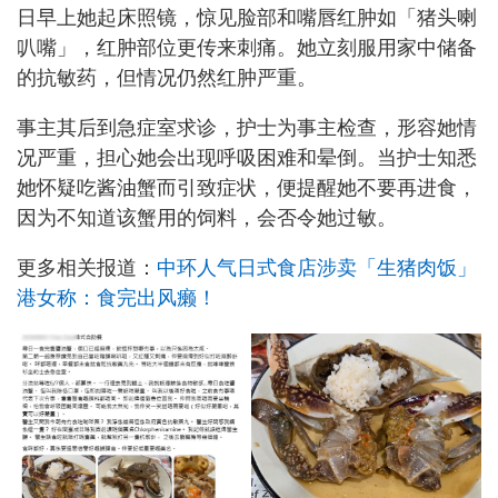
日早上她起床照镜，惊见脸部和嘴唇红肿如「猪头喇
叭嘴」，红肿部位更传来刺痛。她立刻服用家中储备
的抗敏药，但情况仍然红肿严重。
事主其后到急症室求诊，护士为事主检查，形容她情
况严重，担心她会出现呼吸困难和晕倒。当护士知悉
她怀疑吃酱油蟹而引致症状，便提醒她不要再进食，
因为不知道该蟹用的饲料，会否令她过敏。
更多相关报道：
中环人气日式食店涉卖「生猪肉饭」
港女称：食完出风癞！