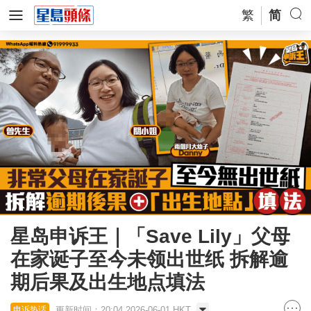
繁
简
星岛申诉王｜「Save Lily」父母
在家诞子至今未领出世纸 拆解逾
期后果及出生地点填法
更新时间：20:04 2026-06-01 HKT
申诉热话