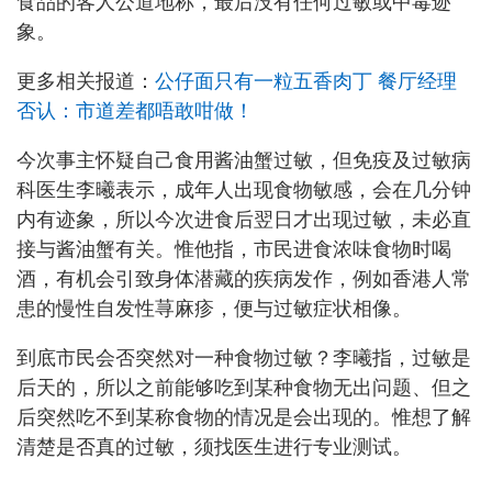
食品的客人公道地称，最后没有任何过敏或中毒迹
象。
更多相关报道：
公仔面只有一粒五香肉丁 餐厅经理
否认：市道差都唔敢咁做！
今次事主怀疑自己食用酱油蟹过敏，但免疫及过敏病
科医生李曦表示，成年人出现食物敏感，会在几分钟
内有迹象，所以今次进食后翌日才出现过敏，未必直
接与酱油蟹有关。惟他指，市民进食浓味食物时喝
酒，有机会引致身体潜藏的疾病发作，例如香港人常
患的慢性自发性荨麻疹，便与过敏症状相像。
到底市民会否突然对一种食物过敏？李曦指，过敏是
后天的，所以之前能够吃到某种食物无出问题、但之
后突然吃不到某称食物的情况是会出现的。惟想了解
清楚是否真的过敏，须找医生进行专业测试。