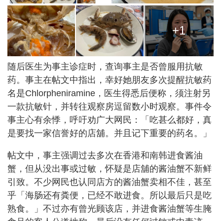
+1
随后医生为事主诊症时，查询事主是否曾服用抗敏
药。事主在帖文中指出，幸好她朋友多次提醒抗敏药
名是Chlorpheniramine，医生得悉后便称，须注射另
一款抗敏针，并转往观察房逗留数小时观察。事件令
事主心有余悸，呼吁劝广大网民：「吃甚么都好，真
是要找一家信誉好的店舖。并且记下重要的药名。」
帖文中，事主强调过去多次在香港和南韩进食酱油
蟹，但从没出事或过敏，怀疑是店舖的酱油蟹不新鲜
引致。不少网民也认同店方的酱油蟹卖相不佳，甚至
乎「海肠还有粪便，已经不敢进食。所以最后只是吃
熟食。」不过亦有曾光顾该店，并进食酱油蟹等生腌