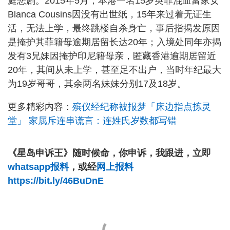
庭悲剧。2015年5月，本港一名15岁英菲混血富家女
Blanca Cousins因没有出世纸，15年来过着无证生
活，无法上学，最终跳楼自杀身亡，事后指揭发原因
是掩护其菲籍母逾期居留长达20年；入境处同年亦揭
发有3兄妹因掩护印尼籍母亲，匿藏香港逾期居留近
20年，其间从未上学，甚至足不出户，当时年纪最大
为19岁哥哥，其余两名妹妹分别17及18岁。
更多精彩内容：
殡仪经纪称被报梦「床边指点拣灵
堂」 家属斥连串谎言：连姓氏岁数都写错
《星岛申诉王》随时候命，你申诉，我跟进，立即
whatsapp报料
，或经
网上报料
https://bit.ly/46BuDnE