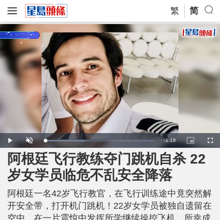
繁
简
R
-
1:19
L
P
U
P
F
o
l
n
i
u
a
a
m
c
l
阿根廷飞行教练夺门跳机自杀 22
e
d
y
u
t
l
e
t
u
s
d
e
r
c
m
岁女学员临危不乱安全降落
:
e
r
3
-
e
5
i
e
a
.
n
n
9
阿根廷一名42岁飞行教官，在飞行训练途中竟突然解
-
9
P
i
%
i
开安全带，打开机门跳机！22岁女学员被独自遗留在
c
t
n
空中，在一片震惊中发挥所学继续操控飞机，所幸成
u