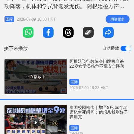
r
e
功降落，机体和学员皆毫发无伤。 阿根廷检方声明
i
表示，事发于上周六，地点位于阿根廷中部托雷多
n
2026-07-09 16:33 HKT
阅读更多
国际
（Toledo）。42岁飞行教官贝尔塔佐（Leandro
g
Andrés Bertazzo）作出此惊人举动后身亡。当时他
T
正驾驶一架塞斯纳150（Cessna 150）小型
i
接下来播放
自动播放
m
e
阿根廷飞行教练夺门跳机自杀
22岁女学员临危不乱安全降落
正在播放中
国际
2026-07-09 16:33 HKT
泰国校园枪击｜增至9死 幸存老
师忆生死瞬间：他想杀我刚好子
弹用完
国际
2小时前