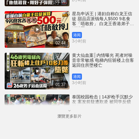
01:08
星岛申诉王 | 港妇自称白龙王信
徒 甜品店派钱每人$500 9名食
客「唔敢拎」 白龙王香港弟子亲
解谜团
港闻
3小时前
02:44
黄大仙血案│内情曝光 死者对噪
音非常敏感 电梯内狂斩楼上住客
返回住所堕楼亡
港闻
3小时前
01:37
泰国校园枪击 | 14岁枪手沉默少
友 案发前疑遭欺凌 被同学反锁
厕所内
瀏覽更多影片
国际
4小时前
01:08
黄大仙上邨7分钟内连爆血案 26