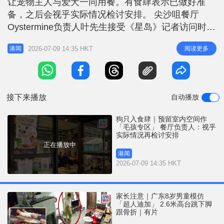
让宠物主人与爱犬一同用餐。有食肆表示已做好准
r
e
i
备，之后会视乎实际情况检讨安排。 尖沙咀餐厅
n
Oystermine负责人叶先生接受《星岛》记者访问时表
示，申请准许牌照主要是希望方便客人，「餐厅设有
g
2026-07-09 14:35 HKT
阅读更多
港闻
户外座位，之前都有客人携狗用餐，既然政府推出新
T
计划，便决定尝试申请，过往宠物完全不能进入室
i
内，新措施为宠物主人提供更多选择。」 加装挂钩
m
确保狗只能系上狗绳 今日是新
接下来播放
自动播放
e
狗只入食肆｜预留室内空间作
「毛孩专区」 餐厅负责人：视乎
实际情况再检讨安排
正在播放中
港闻
2026-07-09 14:35 HKT
家长注意｜广东8岁男童模仿
「超人迪加」 2.6米高台跳下脚
跟骨折｜有片