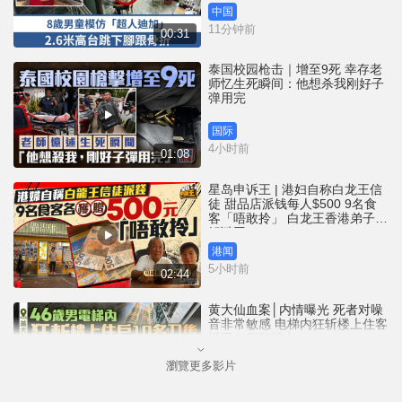
中国
11分钟前
00:31
泰国校园枪击｜增至9死 幸存老
师忆生死瞬间：他想杀我刚好子
弹用完
国际
4小时前
01:08
星岛申诉王 | 港妇自称白龙王信
徒 甜品店派钱每人$500 9名食
客「唔敢拎」 白龙王香港弟子亲
解谜团
港闻
5小时前
02:44
黄大仙血案│内情曝光 死者对噪
音非常敏感 电梯内狂斩楼上住客
返回住所堕楼亡
瀏覽更多影片
港闻
5小时前
01:37