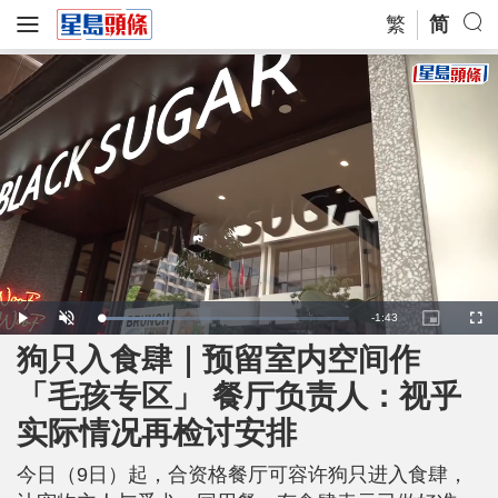
繁
简
R
-
1:43
L
P
U
P
F
o
l
n
i
u
a
a
m
c
l
狗只入食肆｜预留室内空间作
e
d
y
u
t
l
e
t
u
s
d
e
r
c
m
「毛孩专区」 餐厅负责人：视乎
:
e
r
2
-
e
7
i
e
a
.
实际情况再检讨安排
n
n
7
-
9
P
i
%
i
c
今日（9日）起，合资格餐厅可容许狗只进入食肆，
t
n
u