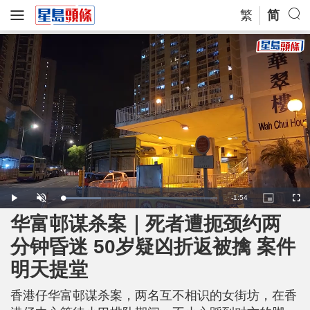
繁
简
R
-
1:54
L
P
U
P
F
o
l
n
i
u
a
a
m
c
l
华富邨谋杀案｜死者遭扼颈约两
e
d
y
u
t
l
e
t
u
s
d
e
r
c
m
分钟昏迷 50岁疑凶折返被擒 案件
:
e
r
2
-
e
4
i
e
a
.
明天提堂
n
n
8
-
7
P
i
%
i
c
香港仔华富邨谋杀案，两名互不相识的女街坊，在香
t
n
u