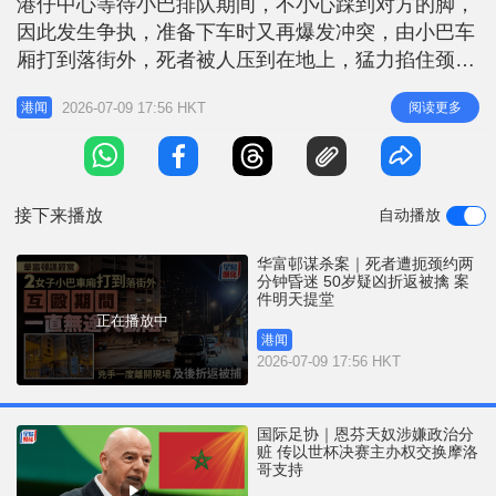
港仔中心等待小巴排队期间，不小心踩到对方的脚，
r
e
i
因此发生争执，准备下车时又再爆发冲突，由小巴车
n
厢打到落街外，死者被人压到在地上，猛力掐住颈部
数分钟至昏迷，送院抢救无效。警方交代案情时指，
g
2026-07-09 17:56 HKT
阅读更多
港闻
两人在小巴上已开始打斗，打到落行人路，持续两、
T
三分钟；其间死者被疑犯跪住腹部及叉颈，致不省人
i
事。疑犯曾经离开现场，约9分钟后折返，被在场的
m
冲锋队拘捕。 据了解，死者做保安
接下来播放
自动播放
e
华富邨谋杀案｜死者遭扼颈约两
分钟昏迷 50岁疑凶折返被擒 案
件明天提堂
正在播放中
港闻
2026-07-09 17:56 HKT
国际足协｜恩芬天奴涉嫌政治分
赃 传以世杯决赛主办权交换摩洛
哥支持