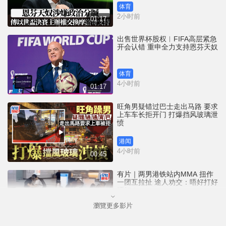
体育
2小时前
01:17
出售世界杯股权︱FIFA高层紧急
开会认错 重申全力支持恩芬天奴
体育
4小时前
01:17
旺角男疑错过巴士走出马路 要求
上车车长拒开门 打爆挡风玻璃泄
愤
港闻
4小时前
00:45
有片｜两男港铁站内MMA 扭作
一团互拉扯 途人劝交：唔好打好
唔好？
瀏覽更多影片
港闻
10小时前
00:17