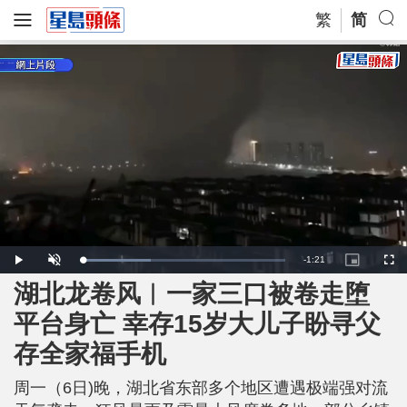
繁
简
R
-
1:21
L
P
U
P
F
o
l
n
i
u
a
a
m
c
l
湖北龙卷风︱一家三口被卷走堕
e
d
y
u
t
l
e
t
u
s
d
e
r
c
m
平台身亡 幸存15岁大儿子盼寻父
:
e
r
3
-
e
3
i
e
a
.
存全家福手机
n
n
9
-
8
P
i
%
i
c
周一（6日)晚，湖北省东部多个地区遭遇极端强对流
t
n
u