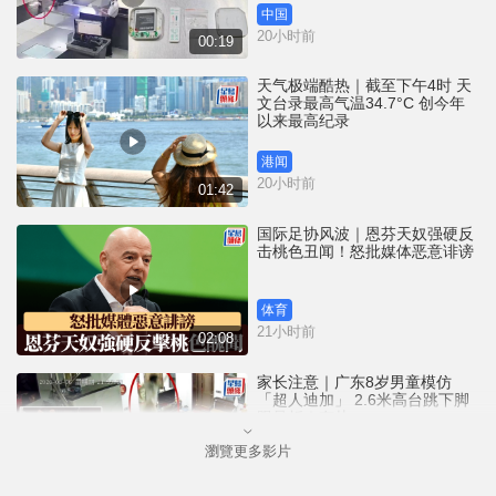
中国
20小时前
00:19
天气极端酷热｜截至下午4时 天
文台录最高气温34.7°C 创今年
以来最高纪录
港闻
20小时前
01:42
国际足协风波｜恩芬天奴强硬反
击桃色丑闻！怒批媒体恶意诽谤
体育
21小时前
02:08
家长注意｜广东8岁男童模仿
「超人迪加」 2.6米高台跳下脚
跟骨折｜有片
瀏覽更多影片
中国
22小时前
00:31