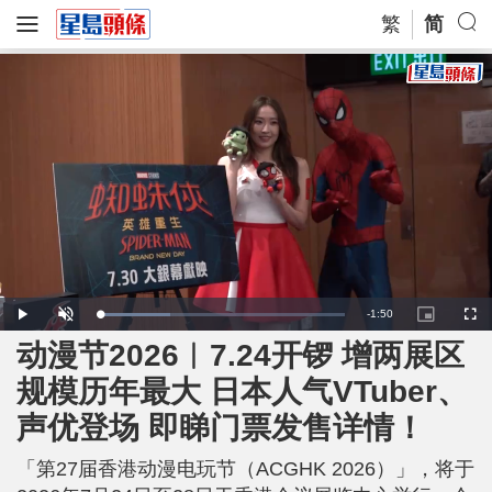
繁
简
R
-
1:50
L
P
U
P
F
o
l
n
i
u
a
a
m
c
l
动漫节2026︱7.24开锣 增两展区
e
d
y
u
t
l
e
t
u
s
d
e
r
c
m
规模历年最大 日本人气VTuber、
:
e
r
2
-
e
8
i
e
a
.
声优登场 即睇门票发售详情！
n
n
9
-
7
P
i
%
i
c
「第27届香港动漫电玩节（ACGHK 2026）」，将于
t
n
u