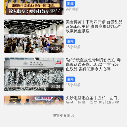
港闻
9小时前
00:17
美食博览｜下周四开锣 首设甜品
及Gelato主题 参展商推1蚊玩游
戏赢鲍鱼吸客
港闻
18小时前
02:04
5岁子饿至皮包骨周身伤死亡 毒
瘾母认误杀虐儿囚22年 官斥冷
血残酷 案件悲惨令人心碎
港闻
18小时前
03:08
尖沙咀酒吧血案｜胜和「左口」
头马「伟健」落网 累计16人被
捕
瀏覽更多影片
港闻
20小时前
00:48