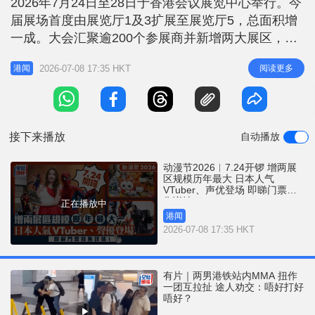
2026年7月24日至28日于香港会议展览中心举行。今
r
e
i
届展场首度由展览厅1及3扩展至展览厅5，总面积增
n
一成。大会汇聚逾200个参展商并新增两大展区，同
时推出全新门票安排，除本来已有的「动漫节快线门
g
2026-07-08 17:35 HKT
阅读更多
港闻
票」，更新增可直达Hall 3的「Hall 3门票」，两者均
T
限量发售。 限量发售「快线门票」及「直达Hall 3门
i
票」 香港动漫电玩节大会表示，在人
m
接下来播放
自动播放
e
动漫节2026︱7.24开锣 增两展
区规模历年最大 日本人气
VTuber、声优登场 即睇门票发
售详情！
正在播放中
港闻
2026-07-08 17:35 HKT
有片｜两男港铁站内MMA 扭作
一团互拉扯 途人劝交：唔好打好
唔好？