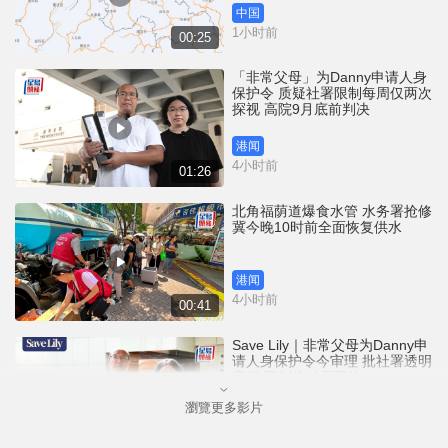
中国
1小时前
00:25
「非常父母」为Danny申请人身
保护令 质疑社署限制每周仅两次
探视 高院9月底前判决
港闻
4小时前
01:26
北角福荫道爆食水管 水务署抢修
冀今晚10时前全面恢复供水
港闻
4小时前
00:41
Save Lily｜非常父母为Danny申
请人身保护令今审理 批社署透明
度低 限制接触属不法
瀏覽更多影片
港闻
5小时前
01:26