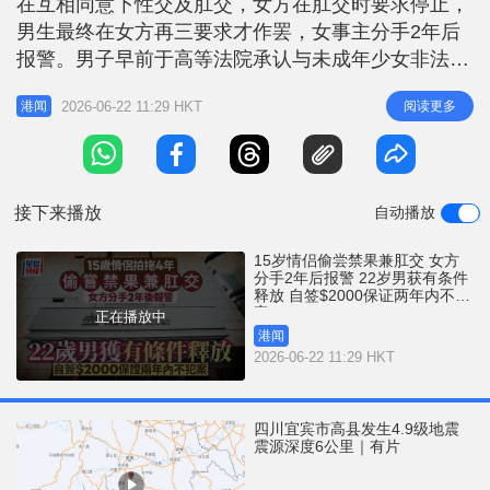
在互相同意下性交及肛交，女方在肛交时要求停止，
r
e
i
男生最终在女方再三要求才作罢，女事主分手2年后
n
报警。男子早前于高等法院承认与未成年少女非法性
交及肛交两罪，法官李素兰指双方自5岁相识，13至
g
2026-06-22 11:29 HKT
阅读更多
港闻
16岁拍拖4年，属青少年逐步发展的恋爱关系，并不
T
涉性剥削，被告未曾利用任何手段令女方屈服，女方
i
交往时亦主动同意进行性行为，分手2年后却突然改
m
变心意报警。法官认为被告被
接下来播放
自动播放
e
15岁情侣偷尝禁果兼肛交 女方
分手2年后报警 22岁男获有条件
释放 自签$2000保证两年内不犯
案
正在播放中
港闻
2026-06-22 11:29 HKT
四川宜宾市高县发生4.9级地震
震源深度6公里｜有片