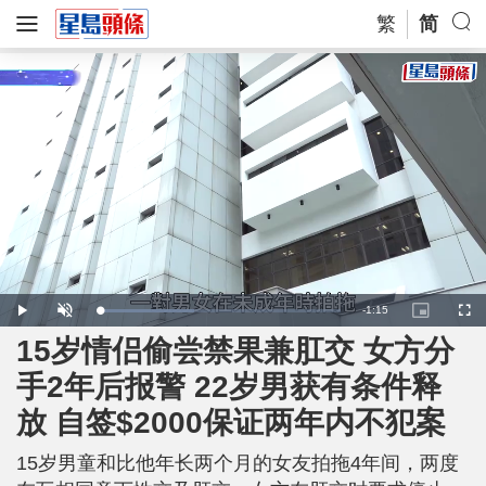
繁
简
R
-
1:15
L
P
U
P
F
o
l
n
i
u
a
a
m
c
l
15岁情侣偷尝禁果兼肛交 女方分
e
d
y
u
t
l
e
t
u
s
d
e
r
c
m
手2年后报警 22岁男获有条件释
:
e
r
3
-
e
9
i
e
a
.
放 自签$2000保证两年内不犯案
n
n
7
-
7
P
i
%
i
c
15岁男童和比他年长两个月的女友拍拖4年间，两度
t
n
u